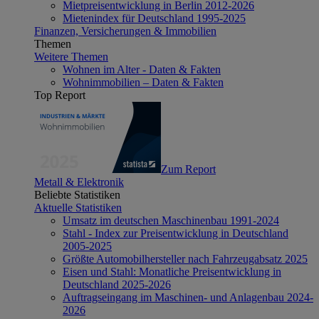
Mietpreisentwicklung in Berlin 2012-2026
Mietenindex für Deutschland 1995-2025
Finanzen, Versicherungen & Immobilien
Themen
Weitere Themen
Wohnen im Alter - Daten & Fakten
Wohnimmobilien – Daten & Fakten
Top Report
Zum Report
Metall & Elektronik
Beliebte Statistiken
Aktuelle Statistiken
Umsatz im deutschen Maschinenbau 1991-2024
Stahl - Index zur Preisentwicklung in Deutschland
2005-2025
Größte Automobilhersteller nach Fahrzeugabsatz 2025
Eisen und Stahl: Monatliche Preisentwicklung in
Deutschland 2025-2026
Auftragseingang im Maschinen- und Anlagenbau 2024-
2026