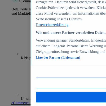
eCommerce Insights
zuzugreifen. Dadurch wird sichergestellt, dass 
Cookie-Präferenzen jederzeit verwalten. Klick
Detaillierte Informationen zu mehr als 39.000 Online-Shops
und Marktplätzen
diese Mittel verwenden, um Informationen über
Verbesserung unseres Dienstes.
Datenschutzerklärung.
Wir und unsere Partner verarbeiten Daten, 
Verwendung genauer Standortdaten. Endgeräteei
auf einem Endgerät. Personalisierte Werbung 
Zielgruppenforschung sowie Entwicklung und
70+
KPIs pro Shop
Liste der Partner (Lieferanten)
Umsatzanalysen und -prognosen
eCommerce Insights entdecken