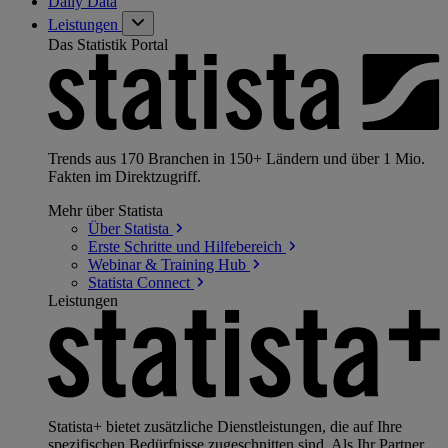
Daily Data
Leistungen
Das Statistik Portal
Trends aus 170 Branchen in 150+ Ländern und über 1 Mio.
Fakten im Direktzugriff.
Mehr über Statista
Über
Statista
Erste Schritte und
Hilfebereich
Webinar & Training
Hub
Statista
Connect
Leistungen
Statista+ bietet zusätzliche Dienstleistungen, die auf Ihre
spezifischen Bedürfnisse zugeschnitten sind. Als Ihr Partner