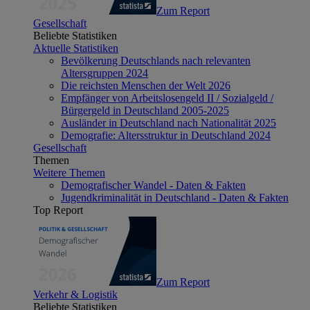
Zum Report
Gesellschaft
Beliebte Statistiken
Aktuelle Statistiken
Bevölkerung Deutschlands nach relevanten
Altersgruppen 2024
Die reichsten Menschen der Welt 2026
Empfänger von Arbeitslosengeld II / Sozialgeld /
Bürgergeld in Deutschland 2005-2025
Ausländer in Deutschland nach Nationalität 2025
Demografie: Altersstruktur in Deutschland 2024
Gesellschaft
Themen
Weitere Themen
Demografischer Wandel - Daten & Fakten
Jugendkriminalität in Deutschland - Daten & Fakten
Top Report
Zum Report
Verkehr & Logistik
Beliebte Statistiken