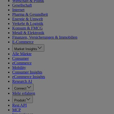
Wirtschaft & Politik
Gesellschaft
Internet
Pharma & Gesundheit
Energie & Umwelt
Verkehr & Logistik
Konsum & FMCG
Metall & Elektronik
Finanzen, Versicherungen & Immobilien
E-Commerce
Market Insights
Alle Märkte
Consumer
eCommerce
Mobility
Consumer Insights
eCommerce Insights
Research AI
Connect
Mehr erfahren
Produkt
Rest API
MCP