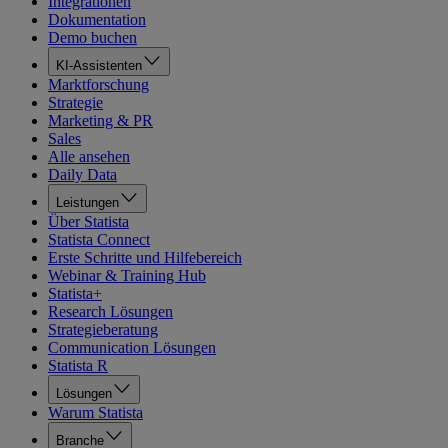
Integrationen
Dokumentation
Demo buchen
KI-Assistenten
Marktforschung
Strategie
Marketing & PR
Sales
Alle ansehen
Daily Data
Leistungen
Über Statista
Statista Connect
Erste Schritte und Hilfebereich
Webinar & Training Hub
Statista+
Research Lösungen
Strategieberatung
Communication Lösungen
Statista R
Lösungen
Warum Statista
Branche