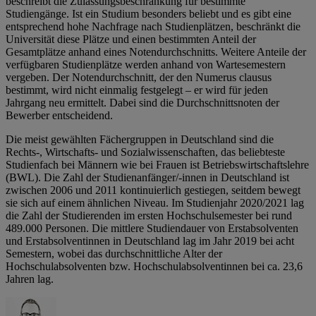
beschreibt die Zulassungsbeschränkung für bestimmte
Studiengänge. Ist ein Studium besonders beliebt und es gibt eine
entsprechend hohe Nachfrage nach Studienplätzen, beschränkt die
Universität diese Plätze und einen bestimmten Anteil der
Gesamtplätze anhand eines Notendurchschnitts. Weitere Anteile der
verfügbaren Studienplätze werden anhand von Wartesemestern
vergeben. Der Notendurchschnitt, der den Numerus clausus
bestimmt, wird nicht einmalig festgelegt – er wird für jeden
Jahrgang neu ermittelt. Dabei sind die Durchschnittsnoten der
Bewerber entscheidend.
Die meist gewählten Fächergruppen in Deutschland sind die
Rechts-, Wirtschafts- und Sozialwissenschaften, das beliebteste
Studienfach bei Männern wie bei Frauen ist Betriebswirtschaftslehre
(BWL). Die Zahl der Studienanfänger/-innen in Deutschland ist
zwischen 2006 und 2011 kontinuierlich gestiegen, seitdem bewegt
sie sich auf einem ähnlichen Niveau. Im Studienjahr 2020/2021 lag
die Zahl der Studierenden im ersten Hochschulsemester bei rund
489.000 Personen. Die mittlere Studiendauer von Erstabsolventen
und Erstabsolventinnen in Deutschland lag im Jahr 2019 bei acht
Semestern, wobei das durchschnittliche Alter der
Hochschulabsolventen bzw. Hochschulabsolventinnen bei ca. 23,6
Jahren lag.