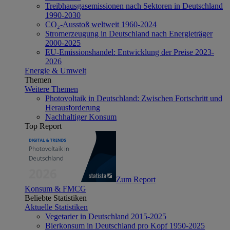
Treibhausgasemissionen nach Sektoren in Deutschland
1990-2030
CO₂-Ausstoß weltweit 1960-2024
Stromerzeugung in Deutschland nach Energieträger
2000-2025
EU-Emissionshandel: Entwicklung der Preise 2023-
2026
Energie & Umwelt
Themen
Weitere Themen
Photovoltaik in Deutschland: Zwischen Fortschritt und
Herausforderung
Nachhaltiger Konsum
Top Report
Zum Report
Konsum & FMCG
Beliebte Statistiken
Aktuelle Statistiken
Vegetarier in Deutschland 2015-2025
Bierkonsum in Deutschland pro Kopf 1950-2025