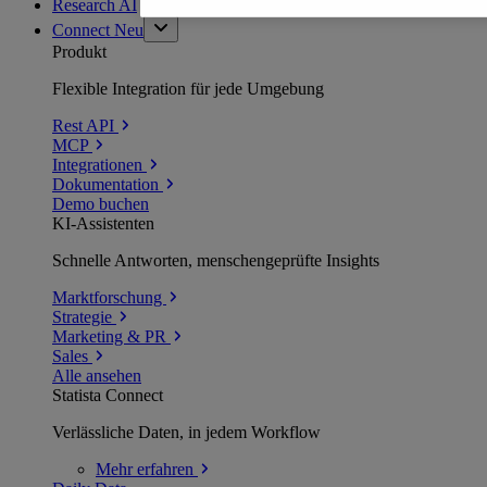
Research AI
Connect
Neu
Produkt
Flexible Integration für jede Umgebung
Rest API
MCP
Integrationen
Dokumentation
Demo buchen
KI-Assistenten
Schnelle Antworten, menschengeprüfte Insights
Marktforschung
Strategie
Marketing & PR
Sales
Alle ansehen
Statista Connect
Verlässliche Daten, in jedem Workflow
Mehr
erfahren