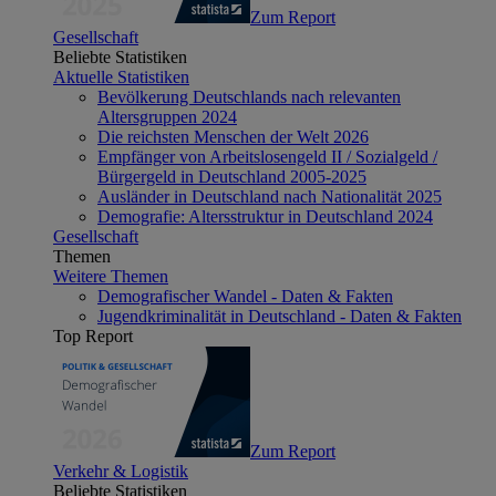
Zum Report
Gesellschaft
Beliebte Statistiken
Aktuelle Statistiken
Bevölkerung Deutschlands nach relevanten
Altersgruppen 2024
Die reichsten Menschen der Welt 2026
Empfänger von Arbeitslosengeld II / Sozialgeld /
Bürgergeld in Deutschland 2005-2025
Ausländer in Deutschland nach Nationalität 2025
Demografie: Altersstruktur in Deutschland 2024
Gesellschaft
Themen
Weitere Themen
Demografischer Wandel - Daten & Fakten
Jugendkriminalität in Deutschland - Daten & Fakten
Top Report
Zum Report
Verkehr & Logistik
Beliebte Statistiken