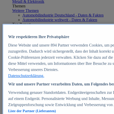
Metall & Elektronik
Themen
Weitere Themen
Automobilindustrie Deutschland - Daten & Fakten
Automobilindustrie weltweit - Daten & Fakten
Top Report
Wir respektieren Ihre Privatsphäre
Diese Website und unsere
894
Partner verwenden Cookies, um pe
Zum Report
zuzugreifen. Dadurch wird sichergestellt, dass der Inhalt korrekt
E-commerce
Cookie-Präferenzen jederzeit verwalten. Klicken Sie dazu auf die
Beliebte Statistiken
diese Mittel verwenden, um Informationen über Ihre Besuche zu s
Aktuelle Statistiken
E-Commerce - Entwicklung des Umsatzes in
Verbesserung unseres Dienstes.
Deutschland 1999-2025
Datenschutzerklärung.
Umsatz von Amazon in Deutschland und weltweit
2010-2025
Wir und unsere Partner verarbeiten Daten, um Folgendes bere
B2C-E-Commerce: Top-50 Online Shops in
Deutschland 2024
Verwendung genauer Standortdaten. Endgeräteeigenschaften zur Id
Marktanteile von Online-Zahlungsverfahren in
auf einem Endgerät. Personalisierte Werbung und Inhalte, Messu
Deutschland 2024
Zielgruppenforschung sowie Entwicklung und Verbesserung von
Umsatzstarke Warengruppen im Online-Handel in
Deutschland 2023-2025
Liste der Partner (Lieferanten)