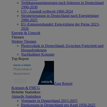
Treibhausgasemissionen nach Sektoren in Deutschland
1990-2030
CO₂-Ausstoß weltweit 1960-2024
Stromerzeugung in Deutschland nach Energieträger
2000-2025
EU-Emissionshandel: Entwicklung der Preise 2023-
2026
Energie & Umwelt
Themen
Weitere Themen
Photovoltaik in Deutschland: Zwischen Fortschritt und
Herausforderung
Nachhaltiger Konsum
Top Report
Zum Report
Konsum & FMCG
Beliebte Statistiken
Aktuelle Statistiken
Vegetarier in Deutschland 2015-2025
Bierkonsum in Deutschland pro Kopf 1950-2025