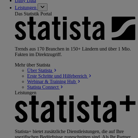
Daily Data
Leistungen
Das Statistik Portal
Trends aus 170 Branchen in 150+ Ländern und über 1 Mio.
Fakten im Direktzugriff.
Mehr über Statista
Über
Statista
Erste Schritte und
Hilfebereich
Webinar & Training
Hub
Statista
Connect
Leistungen
Statista+ bietet zusätzliche Dienstleistungen, die auf Ihre
spezifischen Bedürfnisse zugeschnitten sind. Als Ihr Partner