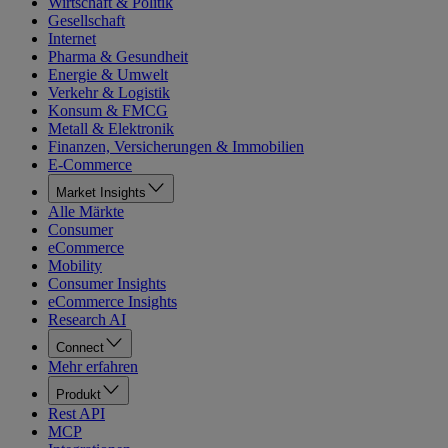
Wirtschaft & Politik
Gesellschaft
Internet
Pharma & Gesundheit
Energie & Umwelt
Verkehr & Logistik
Konsum & FMCG
Metall & Elektronik
Finanzen, Versicherungen & Immobilien
E-Commerce
Market Insights
Alle Märkte
Consumer
eCommerce
Mobility
Consumer Insights
eCommerce Insights
Research AI
Connect
Mehr erfahren
Produkt
Rest API
MCP