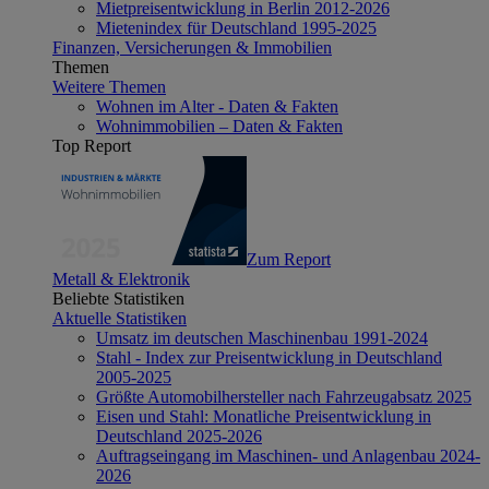
Mietpreisentwicklung in Berlin 2012-2026
Mietenindex für Deutschland 1995-2025
Finanzen, Versicherungen & Immobilien
Themen
Weitere Themen
Wohnen im Alter - Daten & Fakten
Wohnimmobilien – Daten & Fakten
Top Report
Zum Report
Metall & Elektronik
Beliebte Statistiken
Aktuelle Statistiken
Umsatz im deutschen Maschinenbau 1991-2024
Stahl - Index zur Preisentwicklung in Deutschland
2005-2025
Größte Automobilhersteller nach Fahrzeugabsatz 2025
Eisen und Stahl: Monatliche Preisentwicklung in
Deutschland 2025-2026
Auftragseingang im Maschinen- und Anlagenbau 2024-
2026