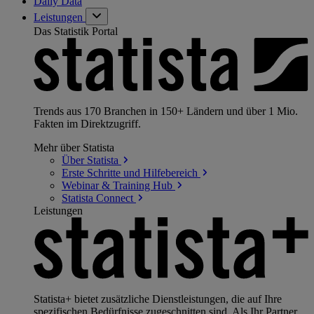
Daily Data
Leistungen
Das Statistik Portal
Trends aus 170 Branchen in 150+ Ländern und über 1 Mio.
Fakten im Direktzugriff.
Mehr über Statista
Über
Statista
Erste Schritte und
Hilfebereich
Webinar & Training
Hub
Statista
Connect
Leistungen
Statista+ bietet zusätzliche Dienstleistungen, die auf Ihre
spezifischen Bedürfnisse zugeschnitten sind. Als Ihr Partner