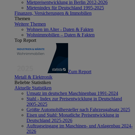
Mietpreisentwicklung in Berlin 2012-2026
Mietenindex für Deutschland 1995-2025
Finanzen, Versicherungen & Immobilien
Themen
Weitere Themen
Wohnen im Alter - Daten & Fakten
Wohnimmobilien – Daten & Fakten
Top Report
Zum Report
Metall & Elektronik
Beliebte Statistiken
Aktuelle Statistiken
Umsatz im deutschen Maschinenbau 1991-2024
Stahl - Index zur Preisentwicklung in Deutschland
2005-2025
Größte Automobilhersteller nach Fahrzeugabsatz 2025
Eisen und Stahl: Monatliche Preisentwicklung in
Deutschland 2025-2026
Auftragseingang im Maschinen- und Anlagenbau 2024-
2026