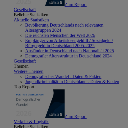
Zum Report
Gesellschaft
Beliebte Statistiken
Aktuelle Statistiken
Bevölkerung Deutschlands nach relevanten
Altersgruppen 2024
Die reichsten Menschen der Welt 2026
Empfänger von Arbeitslosengeld II / Sozialgeld /
Bürgergeld in Deutschland 2005-2025
Ausländer in Deutschland nach Nationalität 2025
Demografie: Altersstruktur in Deutschland 2024
Gesellschaft
Themen
Weitere Themen
Demografischer Wandel - Daten & Fakten
Jugendkriminalität in Deutschland - Daten & Fakten
Top Report
Zum Report
Verkehr & Logistik
Beliebte Statistiken