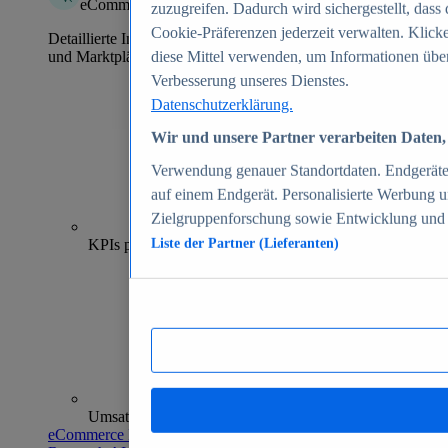
eCommerce Insights
zuzugreifen. Dadurch wird sichergestellt, dass 
Cookie-Präferenzen jederzeit verwalten. Klick
Detaillierte Informationen zu mehr als 39.000 Online-Shops
und Marktplätzen
diese Mittel verwenden, um Informationen über
Verbesserung unseres Dienstes.
Datenschutzerklärung.
Wir und unsere Partner verarbeiten Daten, 
Verwendung genauer Standortdaten. Endgeräteei
auf einem Endgerät. Personalisierte Werbung 
Zielgruppenforschung sowie Entwicklung und
70+
KPIs pro Shop
Liste der Partner (Lieferanten)
Umsatzanalysen und -prognosen
eCommerce Insights entdecken