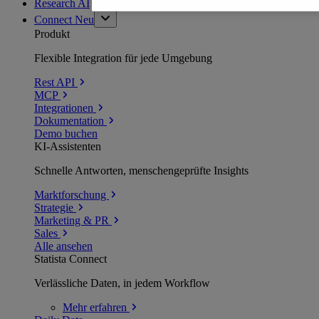
Research AI
Connect
Neu
Produkt
Flexible Integration für jede Umgebung
Rest API
MCP
Integrationen
Dokumentation
Demo buchen
KI-Assistenten
Schnelle Antworten, menschengeprüfte Insights
Marktforschung
Strategie
Marketing & PR
Sales
Alle ansehen
Statista Connect
Verlässliche Daten, in jedem Workflow
Mehr
erfahren