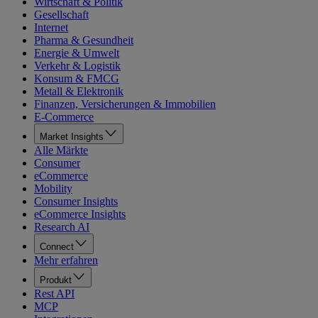
Wirtschaft & Politik
Gesellschaft
Internet
Pharma & Gesundheit
Energie & Umwelt
Verkehr & Logistik
Konsum & FMCG
Metall & Elektronik
Finanzen, Versicherungen & Immobilien
E-Commerce
Market Insights
Alle Märkte
Consumer
eCommerce
Mobility
Consumer Insights
eCommerce Insights
Research AI
Connect
Mehr erfahren
Produkt
Rest API
MCP