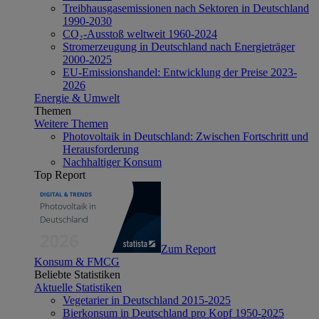
Treibhausgasemissionen nach Sektoren in Deutschland
1990-2030
CO₂-Ausstoß weltweit 1960-2024
Stromerzeugung in Deutschland nach Energieträger
2000-2025
EU-Emissionshandel: Entwicklung der Preise 2023-
2026
Energie & Umwelt
Themen
Weitere Themen
Photovoltaik in Deutschland: Zwischen Fortschritt und
Herausforderung
Nachhaltiger Konsum
Top Report
Zum Report
Konsum & FMCG
Beliebte Statistiken
Aktuelle Statistiken
Vegetarier in Deutschland 2015-2025
Bierkonsum in Deutschland pro Kopf 1950-2025