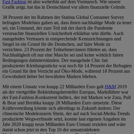
Fast Fashion
ist also weiterhin auf dem Vormarsch. Wie unsere
Grafik zeigt, hat das in Deutschland vor allem finanzielle Gründe.
38 Prozent der im Rahmen der Statista Global Consumer Survey
befragten Modefans gaben an, dass ihnen nachhaltige Mode zu teuer
sei, ein Umstand, der zum Teil mit der durch die Pandemie
verursachte finanziellen Unsicherheit erklärbar sein dürfte. Auch
mangelndes Vertrauen in entsprechende Kennzeichnungen und
Siegel ist ein Grund für die Deutschen, auf faire Mode zu
verzichten. 23 Prozent der Teilnehmer:innen führten an, dass
Nachhaltigkeit oft nur eine Masche sei und keine wirklich fairen
Bedingungen dahinterstünden. Der mangelnde Chic fair
produzierter Kleidungsstücke war noch für 14 Prozent der Befragten
ein Grund für den Verzicht auf Öko-Mode, während 18 Prozent aus
Gewohnheit lieber bei bewährten Marken blieben.
Mit einem Umsatz von knapp 22 Milliarden Euro galt
H&M
2019
als der viertgrößte Bekleidungshersteller Europas, Marktführer war
der Fast-Fashion-Konkurrent Inditex, der mit Marken wie Zara, Pull
& Bear und Bershka knapp 28 Milliarden Euro umsetzte. Diese
Kräfteverteilung könnte sich allerdings in Zukunft ändern: Der
chinesische Modekonzern Shein, der auf nach Social-Media-Trends
produzierte Wegwerfmode setzt, konnte laut eigenen Angaben im
Jahr 2020 knapp neun Milliarden Euro Umsatz erzielen und wäre
damit schon jetzt in den Top 10 der umsatzstärksten