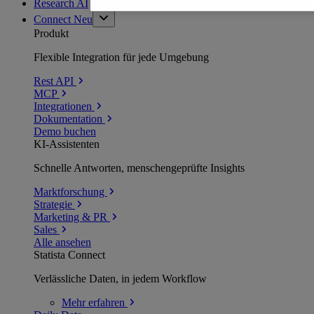
Research AI
Connect
Neu
Produkt
Flexible Integration für jede Umgebung
Rest API
MCP
Integrationen
Dokumentation
Demo buchen
KI-Assistenten
Schnelle Antworten, menschengeprüfte Insights
Marktforschung
Strategie
Marketing & PR
Sales
Alle ansehen
Statista Connect
Verlässliche Daten, in jedem Workflow
Mehr
erfahren