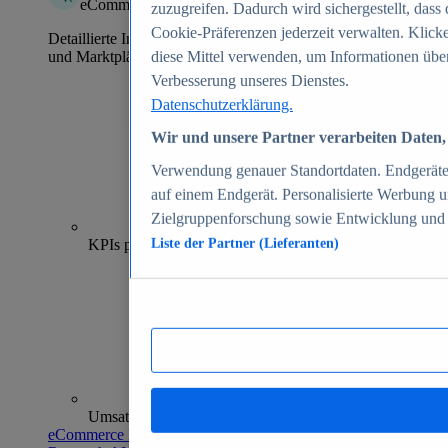
eCommerce Insights
zuzugreifen. Dadurch wird sichergestellt, dass 
Cookie-Präferenzen jederzeit verwalten. Klick
Detaillierte Informationen zu mehr als 39.000 Online-Shops
und Marktplätzen
diese Mittel verwenden, um Informationen über
Verbesserung unseres Dienstes.
Datenschutzerklärung.
Wir und unsere Partner verarbeiten Daten, 
Verwendung genauer Standortdaten. Endgeräteei
auf einem Endgerät. Personalisierte Werbung 
Zielgruppenforschung sowie Entwicklung und
70+
KPIs pro Shop
Liste der Partner (Lieferanten)
Umsatzanalysen und -prognosen
eCommerce Insights entdecken