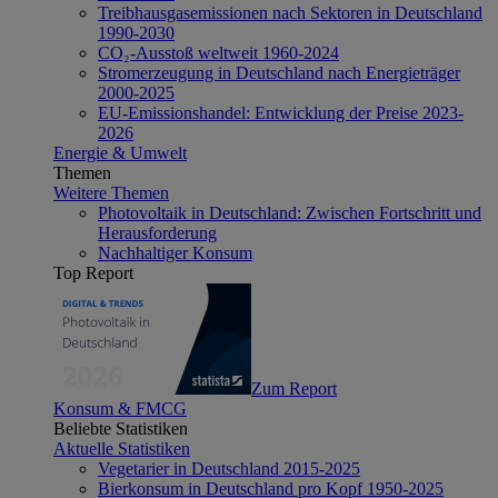
Treibhausgasemissionen nach Sektoren in Deutschland
1990-2030
CO₂-Ausstoß weltweit 1960-2024
Stromerzeugung in Deutschland nach Energieträger
2000-2025
EU-Emissionshandel: Entwicklung der Preise 2023-
2026
Energie & Umwelt
Themen
Weitere Themen
Photovoltaik in Deutschland: Zwischen Fortschritt und
Herausforderung
Nachhaltiger Konsum
Top Report
Zum Report
Konsum & FMCG
Beliebte Statistiken
Aktuelle Statistiken
Vegetarier in Deutschland 2015-2025
Bierkonsum in Deutschland pro Kopf 1950-2025