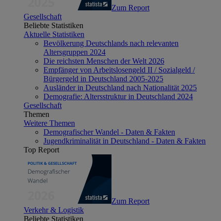
Zum Report
Gesellschaft
Beliebte Statistiken
Aktuelle Statistiken
Bevölkerung Deutschlands nach relevanten
Altersgruppen 2024
Die reichsten Menschen der Welt 2026
Empfänger von Arbeitslosengeld II / Sozialgeld /
Bürgergeld in Deutschland 2005-2025
Ausländer in Deutschland nach Nationalität 2025
Demografie: Altersstruktur in Deutschland 2024
Gesellschaft
Themen
Weitere Themen
Demografischer Wandel - Daten & Fakten
Jugendkriminalität in Deutschland - Daten & Fakten
Top Report
Zum Report
Verkehr & Logistik
Beliebte Statistiken