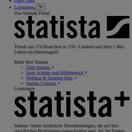
Daily Data
Leistungen
Das Statistik Portal
Trends aus 170 Branchen in 150+ Ländern und über 1 Mio.
Fakten im Direktzugriff.
Mehr über Statista
Über
Statista
Erste Schritte und
Hilfebereich
Webinar & Training
Hub
Statista
Connect
Leistungen
Statista+ bietet zusätzliche Dienstleistungen, die auf Ihre
spezifischen Bedürfnisse zugeschnitten sind. Als Ihr Partner