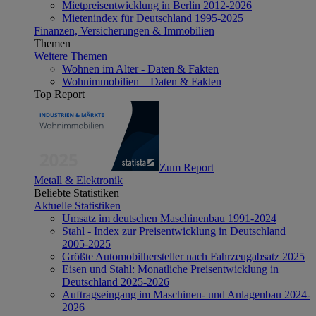
Mietpreisentwicklung in Berlin 2012-2026
Mietenindex für Deutschland 1995-2025
Finanzen, Versicherungen & Immobilien
Themen
Weitere Themen
Wohnen im Alter - Daten & Fakten
Wohnimmobilien – Daten & Fakten
Top Report
Zum Report
Metall & Elektronik
Beliebte Statistiken
Aktuelle Statistiken
Umsatz im deutschen Maschinenbau 1991-2024
Stahl - Index zur Preisentwicklung in Deutschland
2005-2025
Größte Automobilhersteller nach Fahrzeugabsatz 2025
Eisen und Stahl: Monatliche Preisentwicklung in
Deutschland 2025-2026
Auftragseingang im Maschinen- und Anlagenbau 2024-
2026