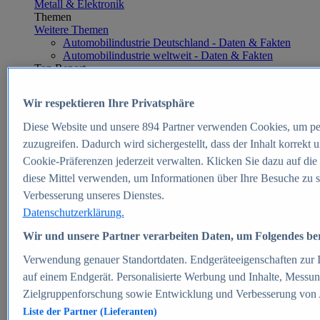
Metall & Elektronik
Themen
Weitere Themen
Automobilindustrie Deutschland - Daten & Fakten
Automobilindustrie weltweit - Daten & Fakten
Top Report
Wir respektieren Ihre Privatsphäre
Diese Website und unsere
894
Partner verwenden Cookies, um pe
Zum Report
zuzugreifen. Dadurch wird sichergestellt, dass der Inhalt korrekt
E-commerce
Cookie-Präferenzen jederzeit verwalten. Klicken Sie dazu auf die
Beliebte Statistiken
diese Mittel verwenden, um Informationen über Ihre Besuche zu s
Aktuelle Statistiken
E-Commerce - Entwicklung des Umsatzes in
Verbesserung unseres Dienstes.
Deutschland 1999-2025
Datenschutzerklärung.
Umsatz von Amazon in Deutschland und weltweit
2010-2025
Wir und unsere Partner verarbeiten Daten, um Folgendes bere
B2C-E-Commerce: Top-50 Online Shops in
Deutschland 2024
Verwendung genauer Standortdaten. Endgeräteeigenschaften zur Id
Marktanteile von Online-Zahlungsverfahren in
auf einem Endgerät. Personalisierte Werbung und Inhalte, Messu
Deutschland 2024
Zielgruppenforschung sowie Entwicklung und Verbesserung von
Umsatzstarke Warengruppen im Online-Handel in
Deutschland 2023-2025
Liste der Partner (Lieferanten)