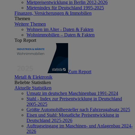
Mietpreisentwicklung in Berlin 2012-2026
Mietenindex für Deutschland 1995-2025
Finanzen, Versicherungen & Immobilien
Themen
Weitere Themen
Wohnen im Alter - Daten & Fakten
Wohnimmobilien – Daten & Fakten
Top Report
Zum Report
Metall & Elektronik
Beliebte Statistiken
Aktuelle Statistiken
Umsatz im deutschen Maschinenbau 1991-2024
Stahl - Index zur Preisentwicklung in Deutschland
2005-2025
Größte Automobilhersteller nach Fahrzeugabsatz 2025
Eisen und Stahl: Monatliche Preisentwicklung in
Deutschland 2025-2026
Auftragseingang im Maschinen- und Anlagenbau 2024-
2026