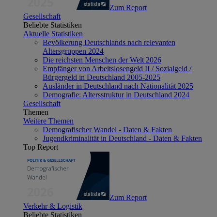
Zum Report
Gesellschaft
Beliebte Statistiken
Aktuelle Statistiken
Bevölkerung Deutschlands nach relevanten
Altersgruppen 2024
Die reichsten Menschen der Welt 2026
Empfänger von Arbeitslosengeld II / Sozialgeld /
Bürgergeld in Deutschland 2005-2025
Ausländer in Deutschland nach Nationalität 2025
Demografie: Altersstruktur in Deutschland 2024
Gesellschaft
Themen
Weitere Themen
Demografischer Wandel - Daten & Fakten
Jugendkriminalität in Deutschland - Daten & Fakten
Top Report
Zum Report
Verkehr & Logistik
Beliebte Statistiken