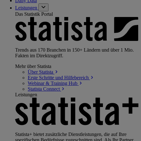
Daily Data
Leistungen
Das Statistik Portal
Trends aus 170 Branchen in 150+ Ländern und über 1 Mio.
Fakten im Direktzugriff.
Mehr über Statista
Über
Statista
Erste Schritte und
Hilfebereich
Webinar & Training
Hub
Statista
Connect
Leistungen
Statista+ bietet zusätzliche Dienstleistungen, die auf Ihre
spezifischen Bedürfnisse zugeschnitten sind. Als Ihr Partner