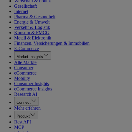
Wirtschaft & Politik
Gesellschaft
Internet
Pharma & Gesundheit
Energie & Umwelt
Verkehr & Logistik
Konsum & FMCG
Metall & Elektronik
Finanzen, Versicherungen & Immobilien
E-Commerce
Market Insights
Alle Märkte
Consumer
eCommerce
Mobility
Consumer Insights
eCommerce Insights
Research AI
Connect
Mehr erfahren
Produkt
Rest API
MCP