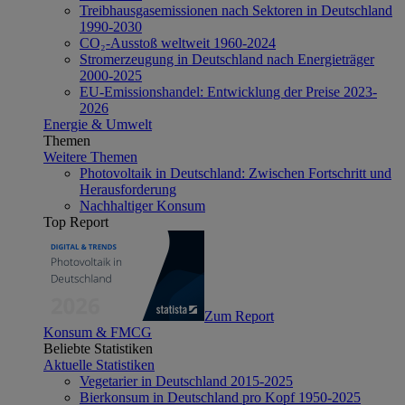
Treibhausgasemissionen nach Sektoren in Deutschland
1990-2030
CO₂-Ausstoß weltweit 1960-2024
Stromerzeugung in Deutschland nach Energieträger
2000-2025
EU-Emissionshandel: Entwicklung der Preise 2023-
2026
Energie & Umwelt
Themen
Weitere Themen
Photovoltaik in Deutschland: Zwischen Fortschritt und
Herausforderung
Nachhaltiger Konsum
Top Report
Zum Report
Konsum & FMCG
Beliebte Statistiken
Aktuelle Statistiken
Vegetarier in Deutschland 2015-2025
Bierkonsum in Deutschland pro Kopf 1950-2025