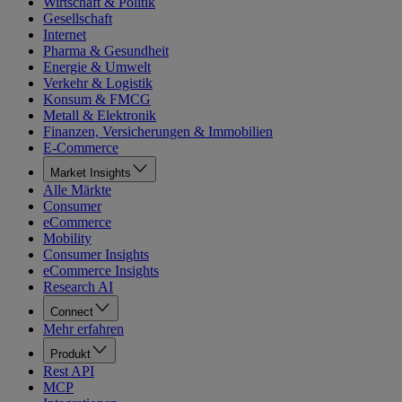
Wirtschaft & Politik
Gesellschaft
Internet
Pharma & Gesundheit
Energie & Umwelt
Verkehr & Logistik
Konsum & FMCG
Metall & Elektronik
Finanzen, Versicherungen & Immobilien
E-Commerce
Market Insights
Alle Märkte
Consumer
eCommerce
Mobility
Consumer Insights
eCommerce Insights
Research AI
Connect
Mehr erfahren
Produkt
Rest API
MCP