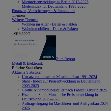
Mietpreisentwicklung in Berlin 2012-2026
Mietenindex für Deutschland 1995-2025
Finanzen, Versicherungen & Immobilien
Themen
Weitere Themen
Wohnen im Alter - Daten & Fakten
Wohnimmobilien – Daten & Fakten
Top Report
Zum Report
Metall & Elektronik
Beliebte Statistiken
Aktuelle Statistiken
Umsatz im deutschen Maschinenbau 1991-2024
Stahl - Index zur Preisentwicklung in Deutschland
2005-2025
Größte Automobilhersteller nach Fahrzeugabsatz 2025
Eisen und Stahl: Monatliche Preisentwicklung in
Deutschland 2025-2026
Auftragseingang im Maschinen- und Anlagenbau 2024-
2026