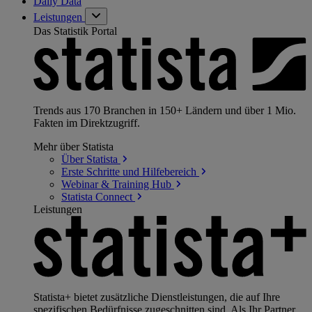
Daily Data
Leistungen
Das Statistik Portal
Trends aus 170 Branchen in 150+ Ländern und über 1 Mio.
Fakten im Direktzugriff.
Mehr über Statista
Über
Statista
Erste Schritte und
Hilfebereich
Webinar & Training
Hub
Statista
Connect
Leistungen
Statista+ bietet zusätzliche Dienstleistungen, die auf Ihre
spezifischen Bedürfnisse zugeschnitten sind. Als Ihr Partner