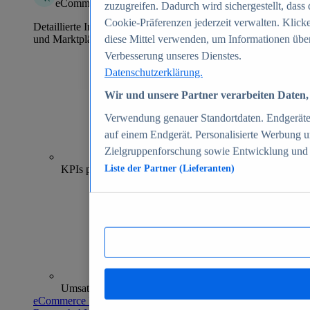
eCommerce Insights
zuzugreifen. Dadurch wird sichergestellt, dass 
Cookie-Präferenzen jederzeit verwalten. Klick
Detaillierte Informationen zu mehr als 39.000 Online-Shops
und Marktplätzen
diese Mittel verwenden, um Informationen über
Verbesserung unseres Dienstes.
Datenschutzerklärung.
Wir und unsere Partner verarbeiten Daten, 
Verwendung genauer Standortdaten. Endgeräteei
auf einem Endgerät. Personalisierte Werbung 
Zielgruppenforschung sowie Entwicklung und
70+
KPIs pro Shop
Liste der Partner (Lieferanten)
Umsatzanalysen und -prognosen
eCommerce Insights entdecken