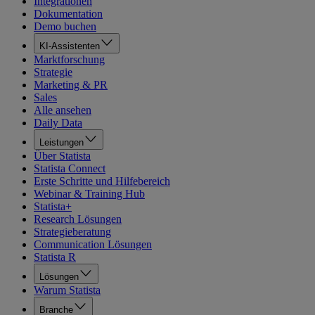
Integrationen
Dokumentation
Demo buchen
KI-Assistenten
Marktforschung
Strategie
Marketing & PR
Sales
Alle ansehen
Daily Data
Leistungen
Über Statista
Statista Connect
Erste Schritte und Hilfebereich
Webinar & Training Hub
Statista+
Research Lösungen
Strategieberatung
Communication Lösungen
Statista R
Lösungen
Warum Statista
Branche