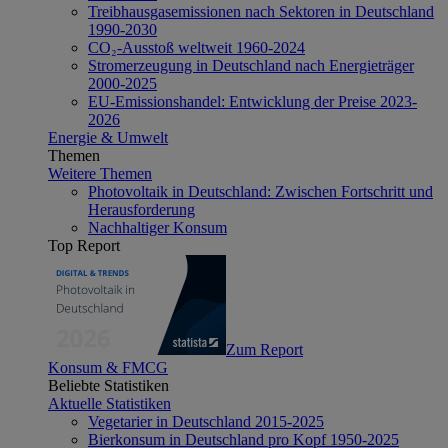
Treibhausgasemissionen nach Sektoren in Deutschland
1990-2030
CO₂-Ausstoß weltweit 1960-2024
Stromerzeugung in Deutschland nach Energieträger
2000-2025
EU-Emissionshandel: Entwicklung der Preise 2023-
2026
Energie & Umwelt
Themen
Weitere Themen
Photovoltaik in Deutschland: Zwischen Fortschritt und
Herausforderung
Nachhaltiger Konsum
Top Report
Zum Report
Konsum & FMCG
Beliebte Statistiken
Aktuelle Statistiken
Vegetarier in Deutschland 2015-2025
Bierkonsum in Deutschland pro Kopf 1950-2025