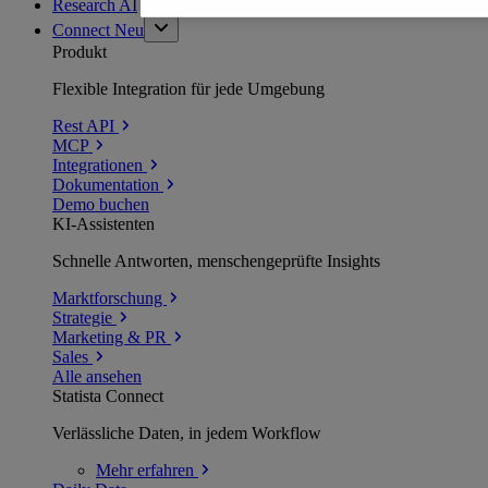
Research AI
Connect
Neu
Produkt
Flexible Integration für jede Umgebung
Rest API
MCP
Integrationen
Dokumentation
Demo buchen
KI-Assistenten
Schnelle Antworten, menschengeprüfte Insights
Marktforschung
Strategie
Marketing & PR
Sales
Alle ansehen
Statista Connect
Verlässliche Daten, in jedem Workflow
Mehr
erfahren