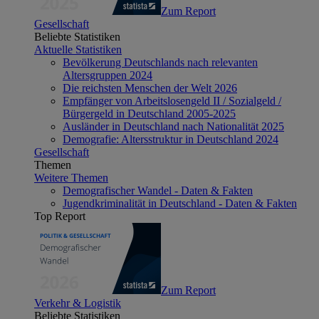
Zum Report
Gesellschaft
Beliebte Statistiken
Aktuelle Statistiken
Bevölkerung Deutschlands nach relevanten
Altersgruppen 2024
Die reichsten Menschen der Welt 2026
Empfänger von Arbeitslosengeld II / Sozialgeld /
Bürgergeld in Deutschland 2005-2025
Ausländer in Deutschland nach Nationalität 2025
Demografie: Altersstruktur in Deutschland 2024
Gesellschaft
Themen
Weitere Themen
Demografischer Wandel - Daten & Fakten
Jugendkriminalität in Deutschland - Daten & Fakten
Top Report
Zum Report
Verkehr & Logistik
Beliebte Statistiken