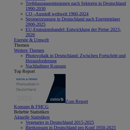
Treibhausgasemissionen nach Sektoren in Deutschland
1990-2030
CO₂-Ausstoß weltweit 1960-2024
Stromerzeugung in Deutschland nach Energieträger
2000-2025
EU-Emissionshandel: Entwicklung der Preise 2023-
2026
Energie & Umwelt
Themen
Weitere Themen
Photovoltaik in Deutschland: Zwischen Fortschritt und
Herausforderung
Nachhaltiger Konsum
Top Report
Zum Report
Konsum & FMCG
Beliebte Statistiken
Aktuelle Statistiken
Vegetarier in Deutschland 2015-2025
Bierkonsum in Deutschland pro Kopf 1950-2025