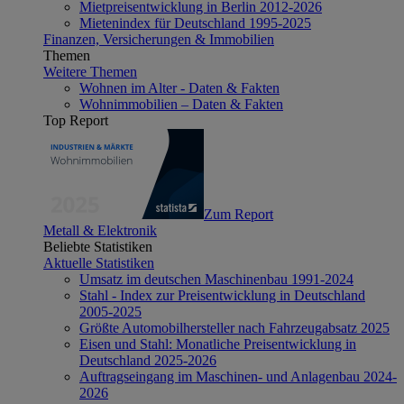
Mietpreisentwicklung in Berlin 2012-2026
Mietenindex für Deutschland 1995-2025
Finanzen, Versicherungen & Immobilien
Themen
Weitere Themen
Wohnen im Alter - Daten & Fakten
Wohnimmobilien – Daten & Fakten
Top Report
Zum Report
Metall & Elektronik
Beliebte Statistiken
Aktuelle Statistiken
Umsatz im deutschen Maschinenbau 1991-2024
Stahl - Index zur Preisentwicklung in Deutschland
2005-2025
Größte Automobilhersteller nach Fahrzeugabsatz 2025
Eisen und Stahl: Monatliche Preisentwicklung in
Deutschland 2025-2026
Auftragseingang im Maschinen- und Anlagenbau 2024-
2026