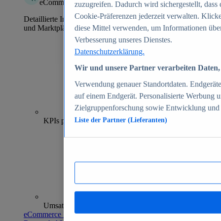
eCommerce Insights
zuzugreifen. Dadurch wird sichergestellt, dass 
Cookie-Präferenzen jederzeit verwalten. Klick
Detaillierte Informationen zu mehr als 39.000 Online-Shops
und Marktplätzen
diese Mittel verwenden, um Informationen über
Verbesserung unseres Dienstes.
Datenschutzerklärung.
Wir und unsere Partner verarbeiten Daten, 
Verwendung genauer Standortdaten. Endgeräteei
auf einem Endgerät. Personalisierte Werbung 
Zielgruppenforschung sowie Entwicklung und
70+
KPIs pro Shop
Liste der Partner (Lieferanten)
Umsatzanalysen und -prognosen
eCommerce Insights entdecken