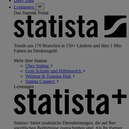
Daily Data
Leistungen
Das Statistik Portal
Trends aus 170 Branchen in 150+ Ländern und über 1 Mio.
Fakten im Direktzugriff.
Mehr über Statista
Über
Statista
Erste Schritte und
Hilfebereich
Webinar & Training
Hub
Statista
Connect
Leistungen
Statista+ bietet zusätzliche Dienstleistungen, die auf Ihre
spezifischen Bedürfnisse zugeschnitten sind. Als Ihr Partner