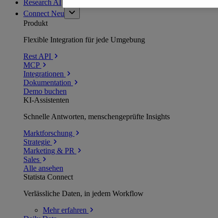
Research AI
Connect
Neu
Produkt
Flexible Integration für jede Umgebung
Rest API
MCP
Integrationen
Dokumentation
Demo buchen
KI-Assistenten
Schnelle Antworten, menschengeprüfte Insights
Marktforschung
Strategie
Marketing & PR
Sales
Alle ansehen
Statista Connect
Verlässliche Daten, in jedem Workflow
Mehr
erfahren