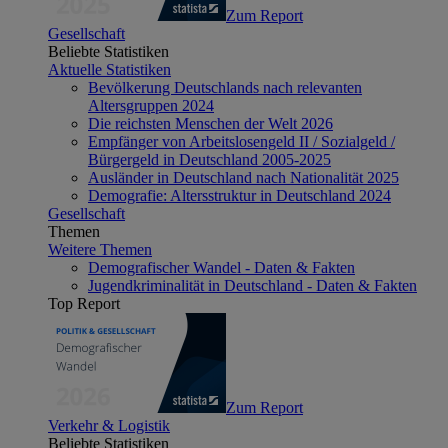
Zum Report
Gesellschaft
Beliebte Statistiken
Aktuelle Statistiken
Bevölkerung Deutschlands nach relevanten
Altersgruppen 2024
Die reichsten Menschen der Welt 2026
Empfänger von Arbeitslosengeld II / Sozialgeld /
Bürgergeld in Deutschland 2005-2025
Ausländer in Deutschland nach Nationalität 2025
Demografie: Altersstruktur in Deutschland 2024
Gesellschaft
Themen
Weitere Themen
Demografischer Wandel - Daten & Fakten
Jugendkriminalität in Deutschland - Daten & Fakten
Top Report
Zum Report
Verkehr & Logistik
Beliebte Statistiken