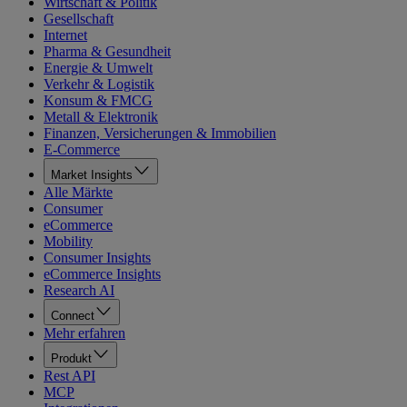
Wirtschaft & Politik
Gesellschaft
Internet
Pharma & Gesundheit
Energie & Umwelt
Verkehr & Logistik
Konsum & FMCG
Metall & Elektronik
Finanzen, Versicherungen & Immobilien
E-Commerce
Market Insights
Alle Märkte
Consumer
eCommerce
Mobility
Consumer Insights
eCommerce Insights
Research AI
Connect
Mehr erfahren
Produkt
Rest API
MCP