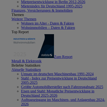
Mietpreisentwicklung in Berlin 2012-2026
Mietenindex für Deutschland 1995-2025
Finanzen, Versicherungen & Immobilien
Themen
Weitere Themen
Wohnen im Alter - Daten & Fakten
Wohnimmobilien – Daten & Fakten
Top Report
Zum Report
Metall & Elektronik
Beliebte Statistiken
Aktuelle Statistiken
Umsatz im deutschen Maschinenbau 1991-2024
Stahl - Index zur Preisentwicklung in Deutschland
2005-2025
Größte Automobilhersteller nach Fahrzeugabsatz 2025
Eisen und Stahl: Monatliche Preisentwicklung in
Deutschland 2025-2026
Auftragseingang im Maschinen- und Anlagenbau 2024-
2026