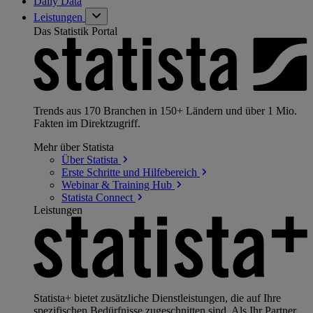
Daily Data
Leistungen
Das Statistik Portal
Trends aus 170 Branchen in 150+ Ländern und über 1 Mio.
Fakten im Direktzugriff.
Mehr über Statista
Über
Statista
Erste Schritte und
Hilfebereich
Webinar & Training
Hub
Statista
Connect
Leistungen
Statista+ bietet zusätzliche Dienstleistungen, die auf Ihre
spezifischen Bedürfnisse zugeschnitten sind. Als Ihr Partner