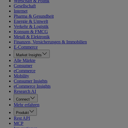
Wirtschaft & Politik
Gesellschaft
Internet
Pharma & Gesundheit
Energie & Umwelt
Verkehr & Logistik
Konsum & FMCG
Metall & Elektronik
Finanzen, Versicherungen & Immobilien
E-Commerce
Market Insights
Alle Märkte
Consumer
eCommerce
Mobility
Consumer Insights
eCommerce Insights
Research AI
Connect
Mehr erfahren
Produkt
Rest API
MCP