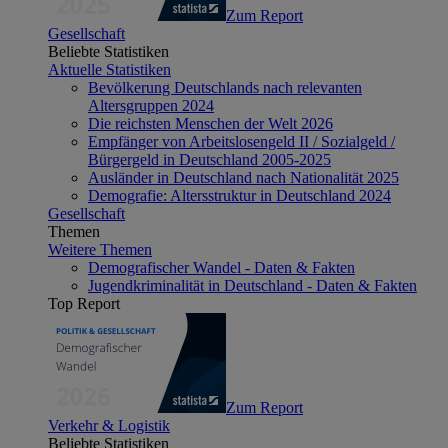
Zum Report
Gesellschaft
Beliebte Statistiken
Aktuelle Statistiken
Bevölkerung Deutschlands nach relevanten
Altersgruppen 2024
Die reichsten Menschen der Welt 2026
Empfänger von Arbeitslosengeld II / Sozialgeld /
Bürgergeld in Deutschland 2005-2025
Ausländer in Deutschland nach Nationalität 2025
Demografie: Altersstruktur in Deutschland 2024
Gesellschaft
Themen
Weitere Themen
Demografischer Wandel - Daten & Fakten
Jugendkriminalität in Deutschland - Daten & Fakten
Top Report
Zum Report
Verkehr & Logistik
Beliebte Statistiken