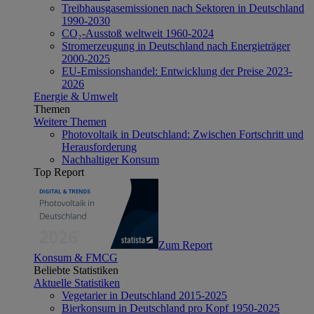
Treibhausgasemissionen nach Sektoren in Deutschland
1990-2030
CO₂-Ausstoß weltweit 1960-2024
Stromerzeugung in Deutschland nach Energieträger
2000-2025
EU-Emissionshandel: Entwicklung der Preise 2023-
2026
Energie & Umwelt
Themen
Weitere Themen
Photovoltaik in Deutschland: Zwischen Fortschritt und
Herausforderung
Nachhaltiger Konsum
Top Report
Zum Report
Konsum & FMCG
Beliebte Statistiken
Aktuelle Statistiken
Vegetarier in Deutschland 2015-2025
Bierkonsum in Deutschland pro Kopf 1950-2025