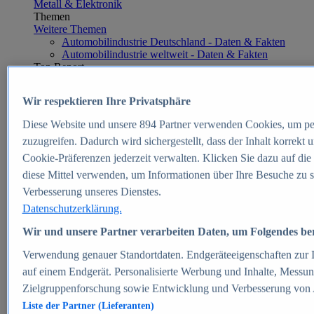
Metall & Elektronik
Themen
Weitere Themen
Automobilindustrie Deutschland - Daten & Fakten
Automobilindustrie weltweit - Daten & Fakten
Top Report
Wir respektieren Ihre Privatsphäre
Diese Website und unsere
894
Partner verwenden Cookies, um pe
Zum Report
zuzugreifen. Dadurch wird sichergestellt, dass der Inhalt korrekt
E-commerce
Cookie-Präferenzen jederzeit verwalten. Klicken Sie dazu auf die
Beliebte Statistiken
diese Mittel verwenden, um Informationen über Ihre Besuche zu s
Aktuelle Statistiken
E-Commerce - Entwicklung des Umsatzes in
Verbesserung unseres Dienstes.
Deutschland 1999-2025
Datenschutzerklärung.
Umsatz von Amazon in Deutschland und weltweit
2010-2025
Wir und unsere Partner verarbeiten Daten, um Folgendes bere
B2C-E-Commerce: Top-50 Online Shops in
Deutschland 2024
Verwendung genauer Standortdaten. Endgeräteeigenschaften zur Id
Marktanteile von Online-Zahlungsverfahren in
auf einem Endgerät. Personalisierte Werbung und Inhalte, Messu
Deutschland 2024
Zielgruppenforschung sowie Entwicklung und Verbesserung von
Umsatzstarke Warengruppen im Online-Handel in
Deutschland 2023-2025
Liste der Partner (Lieferanten)