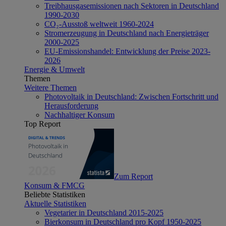
Treibhausgasemissionen nach Sektoren in Deutschland
1990-2030
CO₂-Ausstoß weltweit 1960-2024
Stromerzeugung in Deutschland nach Energieträger
2000-2025
EU-Emissionshandel: Entwicklung der Preise 2023-
2026
Energie & Umwelt
Themen
Weitere Themen
Photovoltaik in Deutschland: Zwischen Fortschritt und
Herausforderung
Nachhaltiger Konsum
Top Report
Zum Report
Konsum & FMCG
Beliebte Statistiken
Aktuelle Statistiken
Vegetarier in Deutschland 2015-2025
Bierkonsum in Deutschland pro Kopf 1950-2025