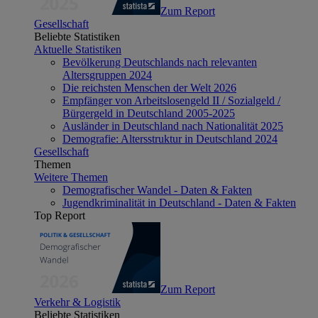
Zum Report
Gesellschaft
Beliebte Statistiken
Aktuelle Statistiken
Bevölkerung Deutschlands nach relevanten
Altersgruppen 2024
Die reichsten Menschen der Welt 2026
Empfänger von Arbeitslosengeld II / Sozialgeld /
Bürgergeld in Deutschland 2005-2025
Ausländer in Deutschland nach Nationalität 2025
Demografie: Altersstruktur in Deutschland 2024
Gesellschaft
Themen
Weitere Themen
Demografischer Wandel - Daten & Fakten
Jugendkriminalität in Deutschland - Daten & Fakten
Top Report
Zum Report
Verkehr & Logistik
Beliebte Statistiken