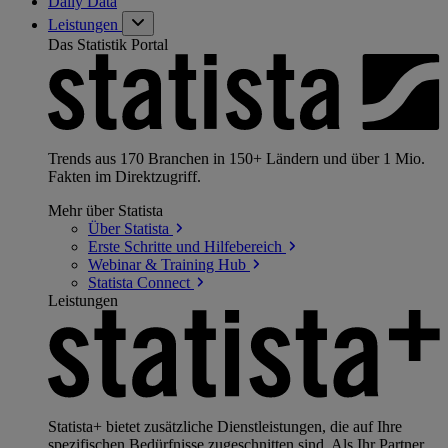
Daily Data
Leistungen
Das Statistik Portal
Trends aus 170 Branchen in 150+ Ländern und über 1 Mio.
Fakten im Direktzugriff.
Mehr über Statista
Über
Statista
Erste Schritte und
Hilfebereich
Webinar & Training
Hub
Statista
Connect
Leistungen
Statista+ bietet zusätzliche Dienstleistungen, die auf Ihre
spezifischen Bedürfnisse zugeschnitten sind. Als Ihr Partner