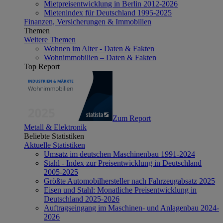
Mietpreisentwicklung in Berlin 2012-2026
Mietenindex für Deutschland 1995-2025
Finanzen, Versicherungen & Immobilien
Themen
Weitere Themen
Wohnen im Alter - Daten & Fakten
Wohnimmobilien – Daten & Fakten
Top Report
Zum Report
Metall & Elektronik
Beliebte Statistiken
Aktuelle Statistiken
Umsatz im deutschen Maschinenbau 1991-2024
Stahl - Index zur Preisentwicklung in Deutschland
2005-2025
Größte Automobilhersteller nach Fahrzeugabsatz 2025
Eisen und Stahl: Monatliche Preisentwicklung in
Deutschland 2025-2026
Auftragseingang im Maschinen- und Anlagenbau 2024-
2026