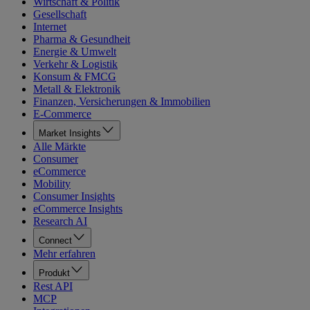
Wirtschaft & Politik
Gesellschaft
Internet
Pharma & Gesundheit
Energie & Umwelt
Verkehr & Logistik
Konsum & FMCG
Metall & Elektronik
Finanzen, Versicherungen & Immobilien
E-Commerce
Market Insights
Alle Märkte
Consumer
eCommerce
Mobility
Consumer Insights
eCommerce Insights
Research AI
Connect
Mehr erfahren
Produkt
Rest API
MCP