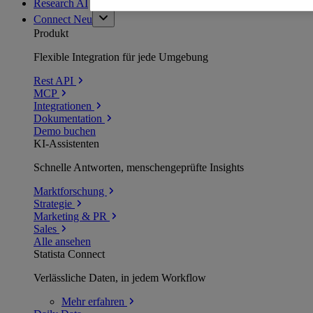
Research AI
Connect
Neu
Produkt
Flexible Integration für jede Umgebung
Rest API
MCP
Integrationen
Dokumentation
Demo buchen
KI-Assistenten
Schnelle Antworten, menschengeprüfte Insights
Marktforschung
Strategie
Marketing & PR
Sales
Alle ansehen
Statista Connect
Verlässliche Daten, in jedem Workflow
Mehr
erfahren