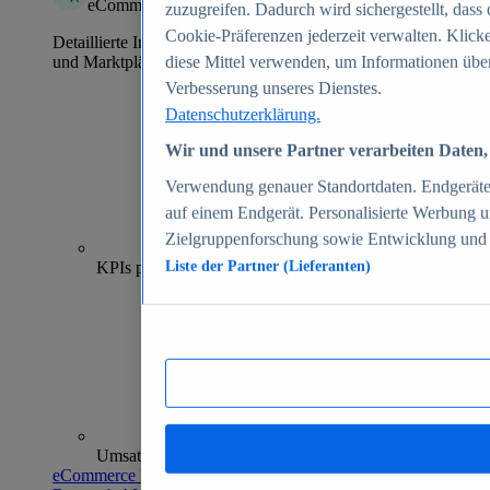
eCommerce Insights
zuzugreifen. Dadurch wird sichergestellt, dass 
Cookie-Präferenzen jederzeit verwalten. Klick
Detaillierte Informationen zu mehr als 39.000 Online-Shops
und Marktplätzen
diese Mittel verwenden, um Informationen über
Verbesserung unseres Dienstes.
Datenschutzerklärung.
Wir und unsere Partner verarbeiten Daten, 
Verwendung genauer Standortdaten. Endgeräteei
auf einem Endgerät. Personalisierte Werbung 
Zielgruppenforschung sowie Entwicklung und
70+
KPIs pro Shop
Liste der Partner (Lieferanten)
Umsatzanalysen und -prognosen
eCommerce Insights entdecken