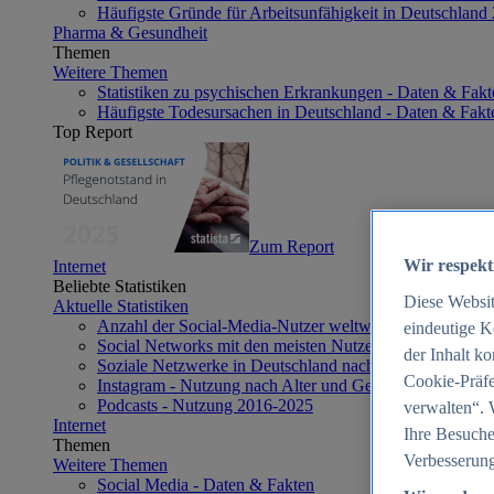
Häufigste Gründe für Arbeitsunfähigkeit in Deutschland
Pharma & Gesundheit
Themen
Weitere Themen
Statistiken zu psychischen Erkrankungen - Daten & Fakt
Häufigste Todesursachen in Deutschland - Daten & Fakt
Top Report
Zum Report
Wir respekt
Internet
Beliebte Statistiken
Diese Websi
Aktuelle Statistiken
Anzahl der Social-Media-Nutzer weltweit 2012-2025
eindeutige K
Social Networks mit den meisten Nutzern weltweit 2025
der Inhalt k
Soziale Netzwerke in Deutschland nach Generationen 2
Cookie-Präfe
Instagram - Nutzung nach Alter und Geschlecht in Deut
Podcasts - Nutzung 2016-2025
verwalten“. 
Internet
Ihre Besuche
Themen
Verbesserung
Weitere Themen
Social Media - Daten & Fakten