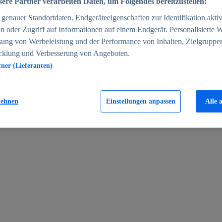
ere Partner verarbeiten Daten, um Folgendes bereitzustellen:
enauer Standortdaten. Endgeräteeigenschaften zur Identifikation aktiv
n oder Zugriff auf Informationen auf einem Endgerät. Personalisierte
sung von Werbeleistung und der Performance von Inhalten, Zielgruppe
cklung und Verbesserung von Angeboten.
tner (Lieferanten)
en 2024
lehnen
Einstellungen anpassen
Alle 
rgeld in Deutschland 2005-2025