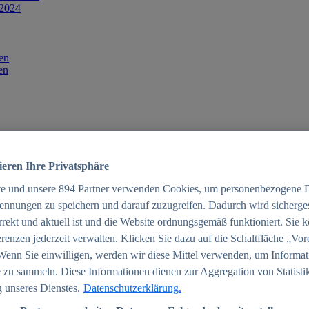
 2024
en
en
ieren Ihre Privatsphäre
te und unsere
894
Partner verwenden Cookies, um personenbezogene 
ennungen zu speichern und darauf zuzugreifen. Dadurch wird sichergest
orrekt und aktuell ist und die Website ordnungsgemäß funktioniert. Sie 
025
renzen jederzeit verwalten. Klicken Sie dazu auf die Schaltfläche „Vor
schland 2025
Wenn Sie einwilligen, werden wir diese Mittel verwenden, um Informat
 zu sammeln. Diese Informationen dienen zur Aggregation von Statisti
 unseres Dienstes.
Datenschutzerklärung.