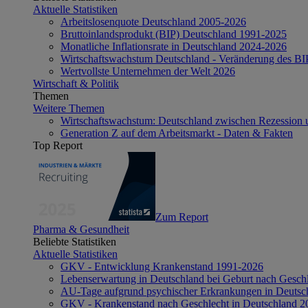
Aktuelle Statistiken
Arbeitslosenquote Deutschland 2005-2026
Bruttoinlandsprodukt (BIP) Deutschland 1991-2025
Monatliche Inflationsrate in Deutschland 2024-2026
Wirtschaftswachstum Deutschland - Veränderung des B
Wertvollste Unternehmen der Welt 2026
Wirtschaft & Politik
Themen
Weitere Themen
Wirtschaftswachstum: Deutschland zwischen Rezession 
Generation Z auf dem Arbeitsmarkt - Daten & Fakten
Top Report
Zum Report
Pharma & Gesundheit
Beliebte Statistiken
Aktuelle Statistiken
GKV - Entwicklung Krankenstand 1991-2026
Lebenserwartung in Deutschland bei Geburt nach Gesch
AU-Tage aufgrund psychischer Erkrankungen in Deutsc
GKV - Krankenstand nach Geschlecht in Deutschland 