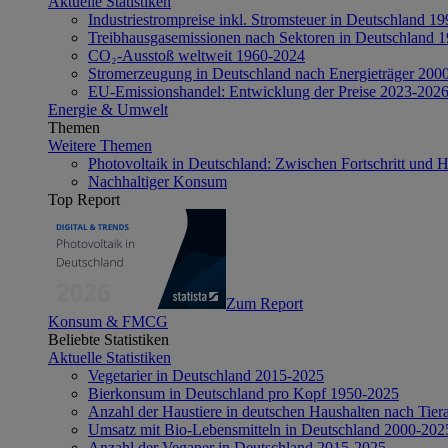
Aktuelle Statistiken
Industriestrompreise inkl. Stromsteuer in Deutschland 1
Treibhausgasemissionen nach Sektoren in Deutschland 
CO₂-Ausstoß weltweit 1960-2024
Stromerzeugung in Deutschland nach Energieträger 200
EU-Emissionshandel: Entwicklung der Preise 2023-202
Energie & Umwelt
Themen
Weitere Themen
Photovoltaik in Deutschland: Zwischen Fortschritt und 
Nachhaltiger Konsum
Top Report
Zum Report
Konsum & FMCG
Beliebte Statistiken
Aktuelle Statistiken
Vegetarier in Deutschland 2015-2025
Bierkonsum in Deutschland pro Kopf 1950-2025
Anzahl der Haustiere in deutschen Haushalten nach Tier
Umsatz mit Bio-Lebensmitteln in Deutschland 2000-202
Anzahl der Veganer in Deutschland 2015-2025