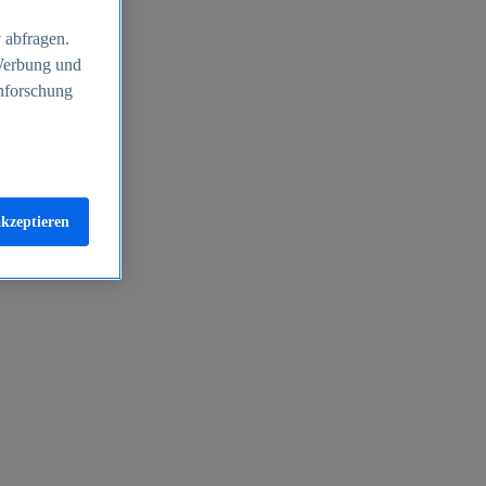
 abfragen.
 Werbung und
nforschung
akzeptieren