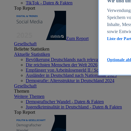
Wir und uns
TikTok - Daten & Fakten
Top Report
Verwendung g
Speichern vo
Inhalte, Mes
sowie Entwi
Zum Report
Liste der Par
Gesellschaft
Beliebte Statistiken
Aktuelle Statistiken
Bevölkerung Deutschlands nach relevanten Altersgrupp
Optionale ab
Die reichsten Menschen der Welt 2026
Empfänger von Arbeitslosengeld II / Sozialgeld / Bürge
Ausländer in Deutschland nach Nationalität 2025
Demografie: Altersstruktur in Deutschland 2024
Gesellschaft
Themen
Weitere Themen
Demografischer Wandel - Daten & Fakten
Jugendkriminalität in Deutschland - Daten & Fakten
Top Report