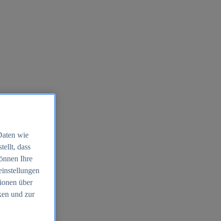
Daten wie
ellt, dass
können Ihre
einstellungen
ionen über
ken und zur