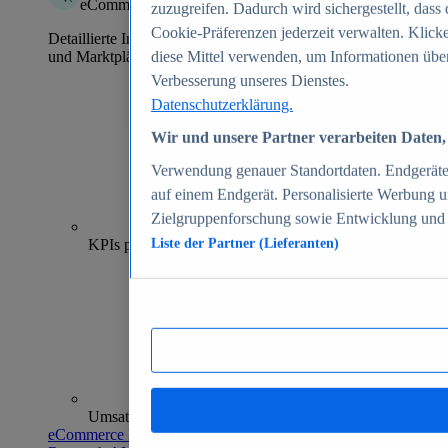
eCommerce Insights
zuzugreifen. Dadurch wird sichergestellt, dass 
Cookie-Präferenzen jederzeit verwalten. Klick
Detaillierte Informationen zu mehr als 39.000 Online-Shops
und Marktplätzen
diese Mittel verwenden, um Informationen über
Verbesserung unseres Dienstes.
Datenschutzerklärung.
Wir und unsere Partner verarbeiten Daten, 
Verwendung genauer Standortdaten. Endgeräteei
auf einem Endgerät. Personalisierte Werbung 
Zielgruppenforschung sowie Entwicklung und
70+
KPIs pro Shop
Liste der Partner (Lieferanten)
Umsatzanalysen und -prognosen
eCommerce Insights entdecken