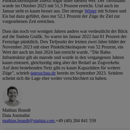
Pünktlichkeitsquote zuletzt sogar unter diesem Wer. Der Tiefststand
wurde im Oktober 2025 mit 51,5 Prozent erreicht. Und auch im
Januar sieht es kaum besser aus. Der strenge
Winter
mit Schnee und
Eis hat dazu geführt, dass nur 52,1 Prozent der Züge ihr Ziel zur
vorgesehenen Zeit erreichen.
Dass das noch vor wenigen Jahren anders war verdeutlicht der Blick
auf die Statista Grafik. So waren im Januar 2022 fast 81 Prozent der
Fernzüge pünktlich. Den Tiefpunkt der letzten zwei Jahre bildet der
November 2023 mit einer Pünktlichkeitsquote von 52 Prozent, ein
Wert der auch im Juni 2024 fast erreicht wurde. "Die Bahn-
Infrastruktur gilt als marode und wurde in den vergangenen Jahren
kaum erneuert, gleichzeitig stieg aber der Bedarf an Zugverkehr.
Auf dem bestehenden Netz gibt es kaum Kapazitäten für weitere
Züge", schrieb
tagesschau.de
bereits im September 2023. Seitdem
scheint sich die Lage eher weiter verschlechtert zu haben.
Mathias Brandt
Data Journalist
mathias.brandt@statista.com
+49 (40) 284 841 559