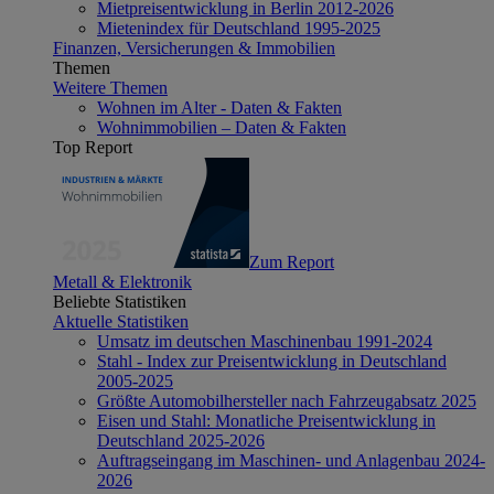
Mietpreisentwicklung in Berlin 2012-2026
Mietenindex für Deutschland 1995-2025
Finanzen, Versicherungen & Immobilien
Themen
Weitere Themen
Wohnen im Alter - Daten & Fakten
Wohnimmobilien – Daten & Fakten
Top Report
Zum Report
Metall & Elektronik
Beliebte Statistiken
Aktuelle Statistiken
Umsatz im deutschen Maschinenbau 1991-2024
Stahl - Index zur Preisentwicklung in Deutschland
2005-2025
Größte Automobilhersteller nach Fahrzeugabsatz 2025
Eisen und Stahl: Monatliche Preisentwicklung in
Deutschland 2025-2026
Auftragseingang im Maschinen- und Anlagenbau 2024-
2026