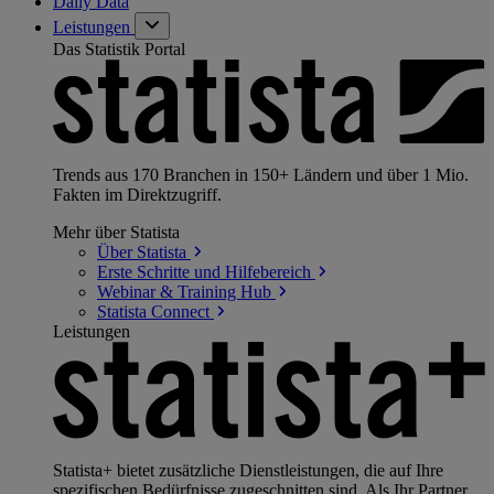
Daily Data
Leistungen
Das Statistik Portal
Trends aus 170 Branchen in 150+ Ländern und über 1 Mio.
Fakten im Direktzugriff.
Mehr über Statista
Über
Statista
Erste Schritte und
Hilfebereich
Webinar & Training
Hub
Statista
Connect
Leistungen
Statista+ bietet zusätzliche Dienstleistungen, die auf Ihre
spezifischen Bedürfnisse zugeschnitten sind. Als Ihr Partner