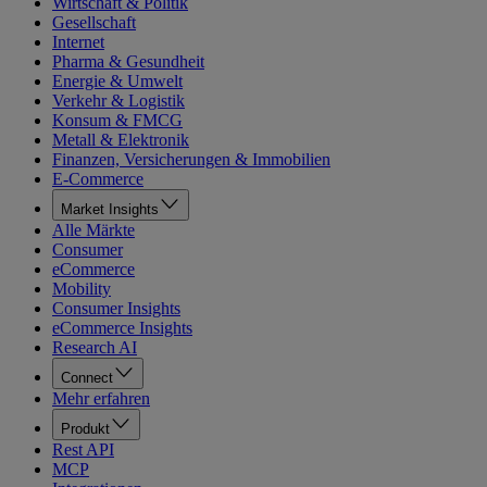
Wirtschaft & Politik
Gesellschaft
Internet
Pharma & Gesundheit
Energie & Umwelt
Verkehr & Logistik
Konsum & FMCG
Metall & Elektronik
Finanzen, Versicherungen & Immobilien
E-Commerce
Market Insights
Alle Märkte
Consumer
eCommerce
Mobility
Consumer Insights
eCommerce Insights
Research AI
Connect
Mehr erfahren
Produkt
Rest API
MCP