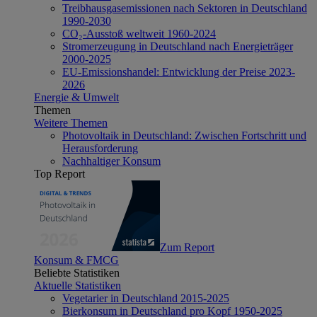
Treibhausgasemissionen nach Sektoren in Deutschland
1990-2030
CO₂-Ausstoß weltweit 1960-2024
Stromerzeugung in Deutschland nach Energieträger
2000-2025
EU-Emissionshandel: Entwicklung der Preise 2023-
2026
Energie & Umwelt
Themen
Weitere Themen
Photovoltaik in Deutschland: Zwischen Fortschritt und
Herausforderung
Nachhaltiger Konsum
Top Report
Zum Report
Konsum & FMCG
Beliebte Statistiken
Aktuelle Statistiken
Vegetarier in Deutschland 2015-2025
Bierkonsum in Deutschland pro Kopf 1950-2025