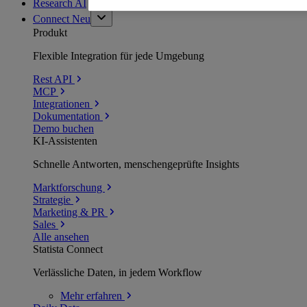
Research AI
Connect
Neu
Produkt
Flexible Integration für jede Umgebung
Rest API
MCP
Integrationen
Dokumentation
Demo buchen
KI-Assistenten
Schnelle Antworten, menschengeprüfte Insights
Marktforschung
Strategie
Marketing & PR
Sales
Alle ansehen
Statista Connect
Verlässliche Daten, in jedem Workflow
Mehr
erfahren