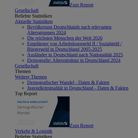
Zum Report
Gesellschaft
Beliebte Statistiken
Aktuelle Statistiken
Bevölkerung Deutschlands nach relevanten
Altersgruppen 2024
Die reichsten Menschen der Welt 2026
Empfänger von Arbeitslosengeld II / Sozialgeld /
Bürgergeld in Deutschland 2005-2025
Ausländer in Deutschland nach Nationalität 2025
Demografie: Altersstruktur in Deutschland 2024
Gesellschaft
Themen
Weitere Themen
Demografischer Wandel - Daten & Fakten
Jugendkriminalität in Deutschland - Daten & Fakten
Top Report
Zum Report
Verkehr & Logistik
Beliebte Statistiken