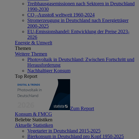
Treibhausgasemissionen nach Sektoren in Deutschland
1990-2030
CO₂-Ausstoß weltweit 1960-2024
Stromerzeugung in Deutschland nach Energieträger
2000-2025
EU-Emissionshandel: Entwicklung der Preise 2023-
2026
Energie & Umwelt
Themen
Weitere Themen
Photovoltaik in Deutschland: Zwischen Fortschritt und
Herausforderung
Nachhaltiger Konsum
Top Report
Zum Report
Konsum & FMCG
Beliebte Statistiken
Aktuelle Statistiken
Vegetarier in Deutschland 2015-2025
Bierkonsum in Deutschland pro Kopf 1950-2025