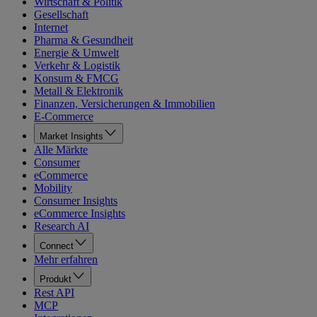
Wirtschaft & Politik
Gesellschaft
Internet
Pharma & Gesundheit
Energie & Umwelt
Verkehr & Logistik
Konsum & FMCG
Metall & Elektronik
Finanzen, Versicherungen & Immobilien
E-Commerce
Market Insights
Alle Märkte
Consumer
eCommerce
Mobility
Consumer Insights
eCommerce Insights
Research AI
Connect
Mehr erfahren
Produkt
Rest API
MCP