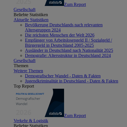
Zum Report
Gesellschaft
Beliebte Statistiken
Aktuelle Statistiken
Bevölkerung Deutschlands nach relevanten
Altersgruppen 2024
Die reichsten Menschen der Welt 2026
Empfänger von Arbeitslosengeld II / Sozialgeld /
Bürgergeld in Deutschland 2005-2025
Ausländer in Deutschland nach Nationalität 2025
Demografie: Altersstruktur in Deutschland 2024
Gesellschaft
Themen
Weitere Themen
Demografischer Wandel - Daten & Fakten
Jugendkriminalität in Deutschland - Daten & Fakten
Top Report
Zum Report
Verkehr & Logistik
Beliebte Statistiken