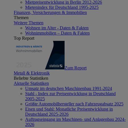
Mietpreisentwicklung in Berlin 2012-2026
Mietenindex für Deutschland 1995-2025
Finanzen, Versicherungen & Immobilien
Themen
Weitere Themen
Wohnen im Alter - Daten & Fakten
Wohnimmobilien – Daten & Fakten
Top Report
Zum Report
Metall & Elektronik
Beliebte Statistiken
Aktuelle Statistiken
Umsatz im deutschen Maschinenbau 1991-2024
Stahl - Index zur Preisentwicklung in Deutschland
2005-2025
Größte Automobilhersteller nach Fahrzeugabsatz 2025
Eisen und Stahl: Monatliche Preisentwicklung in
Deutschland 2025-2026
Auftragseingang im Maschinen- und Anlagenbau 2024-
2026