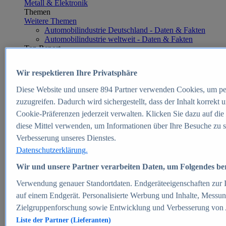
Metall & Elektronik
Themen
Weitere Themen
Automobilindustrie Deutschland - Daten & Fakten
Automobilindustrie weltweit - Daten & Fakten
Top Report
Wir respektieren Ihre Privatsphäre
Diese Website und unsere
894
Partner verwenden Cookies, um pe
Zum Report
zuzugreifen. Dadurch wird sichergestellt, dass der Inhalt korrekt
E-commerce
Cookie-Präferenzen jederzeit verwalten. Klicken Sie dazu auf die
Beliebte Statistiken
diese Mittel verwenden, um Informationen über Ihre Besuche zu s
Aktuelle Statistiken
E-Commerce - Entwicklung des Umsatzes in
Verbesserung unseres Dienstes.
Deutschland 1999-2025
Datenschutzerklärung.
Umsatz von Amazon in Deutschland und weltweit
2010-2025
Wir und unsere Partner verarbeiten Daten, um Folgendes bere
B2C-E-Commerce: Top-50 Online Shops in
Deutschland 2024
Verwendung genauer Standortdaten. Endgeräteeigenschaften zur Id
Marktanteile von Online-Zahlungsverfahren in
auf einem Endgerät. Personalisierte Werbung und Inhalte, Messu
Deutschland 2024
Zielgruppenforschung sowie Entwicklung und Verbesserung von
Umsatzstarke Warengruppen im Online-Handel in
Deutschland 2023-2025
Liste der Partner (Lieferanten)