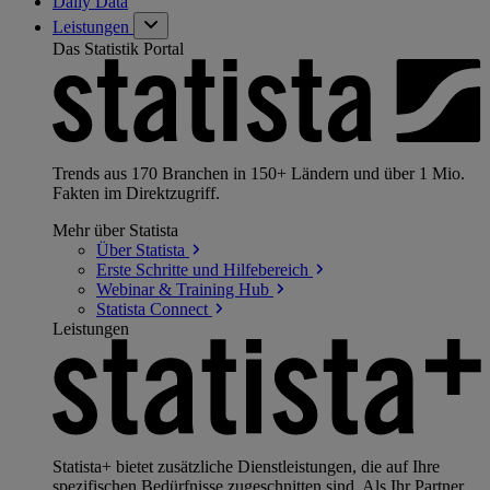
Daily Data
Leistungen
Das Statistik Portal
Trends aus 170 Branchen in 150+ Ländern und über 1 Mio.
Fakten im Direktzugriff.
Mehr über Statista
Über
Statista
Erste Schritte und
Hilfebereich
Webinar & Training
Hub
Statista
Connect
Leistungen
Statista+ bietet zusätzliche Dienstleistungen, die auf Ihre
spezifischen Bedürfnisse zugeschnitten sind. Als Ihr Partner