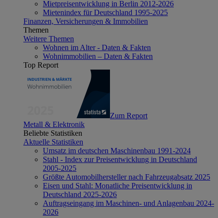
Mietpreisentwicklung in Berlin 2012-2026
Mietenindex für Deutschland 1995-2025
Finanzen, Versicherungen & Immobilien
Themen
Weitere Themen
Wohnen im Alter - Daten & Fakten
Wohnimmobilien – Daten & Fakten
Top Report
Zum Report
Metall & Elektronik
Beliebte Statistiken
Aktuelle Statistiken
Umsatz im deutschen Maschinenbau 1991-2024
Stahl - Index zur Preisentwicklung in Deutschland
2005-2025
Größte Automobilhersteller nach Fahrzeugabsatz 2025
Eisen und Stahl: Monatliche Preisentwicklung in
Deutschland 2025-2026
Auftragseingang im Maschinen- und Anlagenbau 2024-
2026