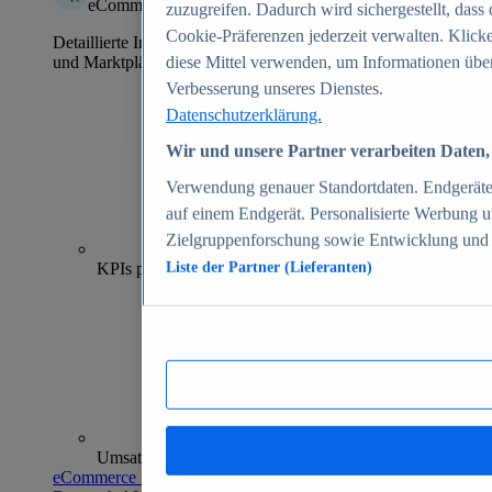
eCommerce Insights
zuzugreifen. Dadurch wird sichergestellt, dass 
Cookie-Präferenzen jederzeit verwalten. Klick
Detaillierte Informationen zu mehr als 39.000 Online-Shops
und Marktplätzen
diese Mittel verwenden, um Informationen über
Verbesserung unseres Dienstes.
Datenschutzerklärung.
Wir und unsere Partner verarbeiten Daten, 
Verwendung genauer Standortdaten. Endgeräteei
auf einem Endgerät. Personalisierte Werbung 
Zielgruppenforschung sowie Entwicklung und
70+
KPIs pro Shop
Liste der Partner (Lieferanten)
Umsatzanalysen und -prognosen
eCommerce Insights entdecken