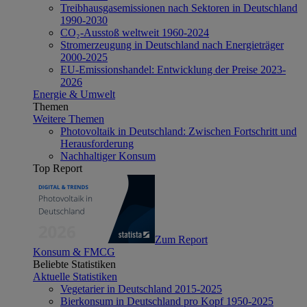
Treibhausgasemissionen nach Sektoren in Deutschland
1990-2030
CO₂-Ausstoß weltweit 1960-2024
Stromerzeugung in Deutschland nach Energieträger
2000-2025
EU-Emissionshandel: Entwicklung der Preise 2023-
2026
Energie & Umwelt
Themen
Weitere Themen
Photovoltaik in Deutschland: Zwischen Fortschritt und
Herausforderung
Nachhaltiger Konsum
Top Report
Zum Report
Konsum & FMCG
Beliebte Statistiken
Aktuelle Statistiken
Vegetarier in Deutschland 2015-2025
Bierkonsum in Deutschland pro Kopf 1950-2025