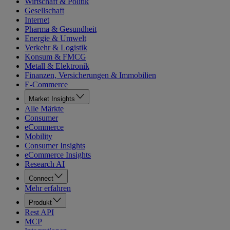
Wirtschaft & Politik
Gesellschaft
Internet
Pharma & Gesundheit
Energie & Umwelt
Verkehr & Logistik
Konsum & FMCG
Metall & Elektronik
Finanzen, Versicherungen & Immobilien
E-Commerce
Market Insights
Alle Märkte
Consumer
eCommerce
Mobility
Consumer Insights
eCommerce Insights
Research AI
Connect
Mehr erfahren
Produkt
Rest API
MCP