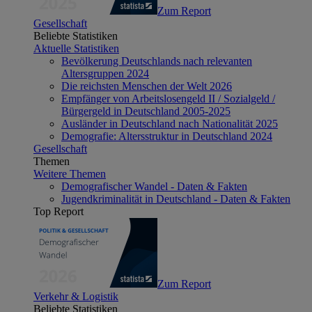
Zum Report
Gesellschaft
Beliebte Statistiken
Aktuelle Statistiken
Bevölkerung Deutschlands nach relevanten
Altersgruppen 2024
Die reichsten Menschen der Welt 2026
Empfänger von Arbeitslosengeld II / Sozialgeld /
Bürgergeld in Deutschland 2005-2025
Ausländer in Deutschland nach Nationalität 2025
Demografie: Altersstruktur in Deutschland 2024
Gesellschaft
Themen
Weitere Themen
Demografischer Wandel - Daten & Fakten
Jugendkriminalität in Deutschland - Daten & Fakten
Top Report
Zum Report
Verkehr & Logistik
Beliebte Statistiken