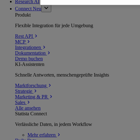
Research AI
Connect
Neu
Produkt
Flexible Integration für jede Umgebung
Rest API
MCP
Integrationen
Dokumentation
Demo buchen
KI-Assistenten
Schnelle Antworten, menschengeprüfte Insights
Marktforschung
Strategie
Marketing & PR
Sales
Alle ansehen
Statista Connect
Verlässliche Daten, in jedem Workflow
Mehr
erfahren