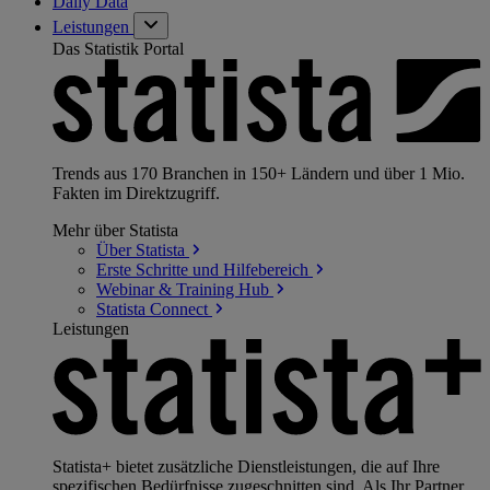
Daily Data
Leistungen
Das Statistik Portal
Trends aus 170 Branchen in 150+ Ländern und über 1 Mio.
Fakten im Direktzugriff.
Mehr über Statista
Über
Statista
Erste Schritte und
Hilfebereich
Webinar & Training
Hub
Statista
Connect
Leistungen
Statista+ bietet zusätzliche Dienstleistungen, die auf Ihre
spezifischen Bedürfnisse zugeschnitten sind. Als Ihr Partner