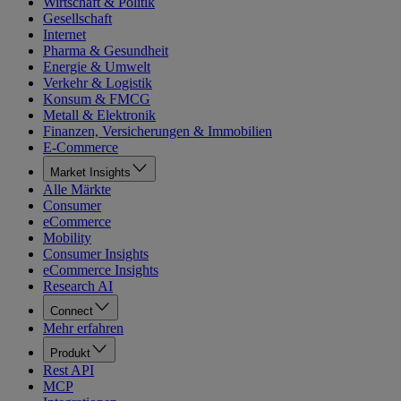
Wirtschaft & Politik
Gesellschaft
Internet
Pharma & Gesundheit
Energie & Umwelt
Verkehr & Logistik
Konsum & FMCG
Metall & Elektronik
Finanzen, Versicherungen & Immobilien
E-Commerce
Market Insights
Alle Märkte
Consumer
eCommerce
Mobility
Consumer Insights
eCommerce Insights
Research AI
Connect
Mehr erfahren
Produkt
Rest API
MCP