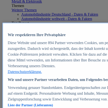
Metall & Elektronik
Themen
Weitere Themen
Automobilindustrie Deutschland - Daten & Fakten
Automobilindustrie weltweit - Daten & Fakten
Top Report
Wir respektieren Ihre Privatsphäre
Diese Website und unsere
894
Partner verwenden Cookies, um pe
Zum Report
zuzugreifen. Dadurch wird sichergestellt, dass der Inhalt korrekt
E-commerce
Cookie-Präferenzen jederzeit verwalten. Klicken Sie dazu auf die
Beliebte Statistiken
diese Mittel verwenden, um Informationen über Ihre Besuche zu s
Aktuelle Statistiken
E-Commerce - Entwicklung des Umsatzes in
Verbesserung unseres Dienstes.
Deutschland 1999-2025
Datenschutzerklärung.
Umsatz von Amazon in Deutschland und weltweit
2010-2025
Wir und unsere Partner verarbeiten Daten, um Folgendes bere
B2C-E-Commerce: Top-50 Online Shops in
Deutschland 2024
Verwendung genauer Standortdaten. Endgeräteeigenschaften zur Id
Marktanteile von Online-Zahlungsverfahren in
auf einem Endgerät. Personalisierte Werbung und Inhalte, Messu
Deutschland 2024
Zielgruppenforschung sowie Entwicklung und Verbesserung von
Umsatzstarke Warengruppen im Online-Handel in
Deutschland 2023-2025
Liste der Partner (Lieferanten)