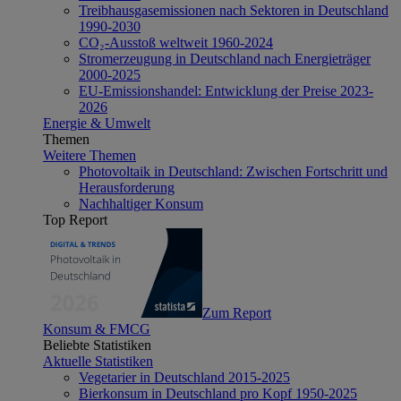
Treibhausgasemissionen nach Sektoren in Deutschland
1990-2030
CO₂-Ausstoß weltweit 1960-2024
Stromerzeugung in Deutschland nach Energieträger
2000-2025
EU-Emissionshandel: Entwicklung der Preise 2023-
2026
Energie & Umwelt
Themen
Weitere Themen
Photovoltaik in Deutschland: Zwischen Fortschritt und
Herausforderung
Nachhaltiger Konsum
Top Report
Zum Report
Konsum & FMCG
Beliebte Statistiken
Aktuelle Statistiken
Vegetarier in Deutschland 2015-2025
Bierkonsum in Deutschland pro Kopf 1950-2025