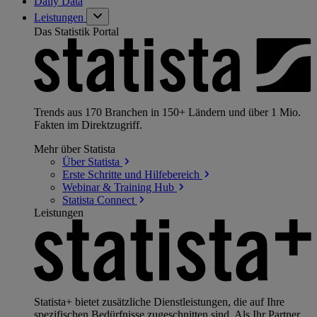
Daily Data
Leistungen
Das Statistik Portal
Trends aus 170 Branchen in 150+ Ländern und über 1 Mio.
Fakten im Direktzugriff.
Mehr über Statista
Über
Statista
Erste Schritte und
Hilfebereich
Webinar & Training
Hub
Statista
Connect
Leistungen
Statista+ bietet zusätzliche Dienstleistungen, die auf Ihre
spezifischen Bedürfnisse zugeschnitten sind. Als Ihr Partner