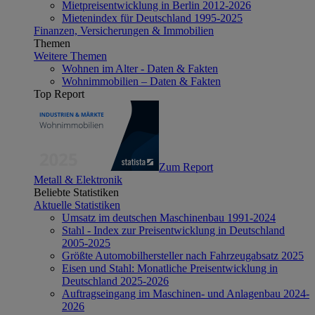
Mietpreisentwicklung in Berlin 2012-2026
Mietenindex für Deutschland 1995-2025
Finanzen, Versicherungen & Immobilien
Themen
Weitere Themen
Wohnen im Alter - Daten & Fakten
Wohnimmobilien – Daten & Fakten
Top Report
Zum Report
Metall & Elektronik
Beliebte Statistiken
Aktuelle Statistiken
Umsatz im deutschen Maschinenbau 1991-2024
Stahl - Index zur Preisentwicklung in Deutschland
2005-2025
Größte Automobilhersteller nach Fahrzeugabsatz 2025
Eisen und Stahl: Monatliche Preisentwicklung in
Deutschland 2025-2026
Auftragseingang im Maschinen- und Anlagenbau 2024-
2026