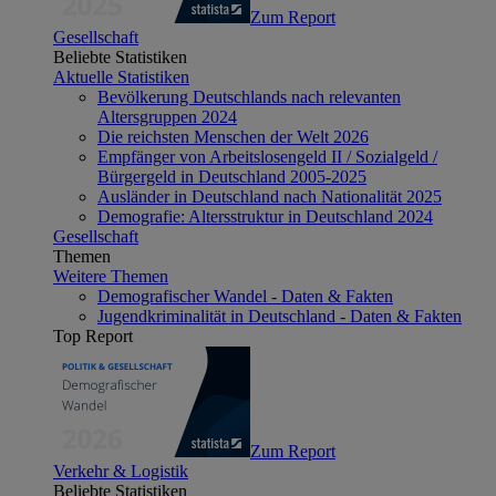
Zum Report
Gesellschaft
Beliebte Statistiken
Aktuelle Statistiken
Bevölkerung Deutschlands nach relevanten
Altersgruppen 2024
Die reichsten Menschen der Welt 2026
Empfänger von Arbeitslosengeld II / Sozialgeld /
Bürgergeld in Deutschland 2005-2025
Ausländer in Deutschland nach Nationalität 2025
Demografie: Altersstruktur in Deutschland 2024
Gesellschaft
Themen
Weitere Themen
Demografischer Wandel - Daten & Fakten
Jugendkriminalität in Deutschland - Daten & Fakten
Top Report
Zum Report
Verkehr & Logistik
Beliebte Statistiken