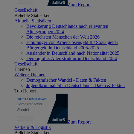
Zum Report
Gesellschaft
Beliebte Statistiken
Aktuelle Statistiken
Bevölkerung Deutschlands nach relevanten
Altersgruppen 2024
Die reichsten Menschen der Welt 2026
Empfänger von Arbeitslosengeld II / Sozialgeld /
Bürgergeld in Deutschland 2005-2025
Ausländer in Deutschland nach Nationalität 2025
Demografie: Altersstruktur in Deutschland 2024
Gesellschaft
Themen
Weitere Themen
Demografischer Wandel - Daten & Fakten
Jugendkriminalität in Deutschland - Daten & Fakten
Top Report
Zum Report
Verkehr & Logistik
Beliebte Statistiken