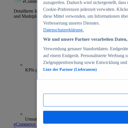
eCommerce Insights
zuzugreifen. Dadurch wird sichergestellt, dass 
Cookie-Präferenzen jederzeit verwalten. Klick
Detaillierte Informationen zu mehr als 39.000 Online-Shops
und Marktplätzen
diese Mittel verwenden, um Informationen über
Verbesserung unseres Dienstes.
Datenschutzerklärung.
Wir und unsere Partner verarbeiten Daten, 
Verwendung genauer Standortdaten. Endgeräteei
auf einem Endgerät. Personalisierte Werbung 
Zielgruppenforschung sowie Entwicklung und
70+
KPIs pro Shop
Liste der Partner (Lieferanten)
Umsatzanalysen und -prognosen
eCommerce Insights entdecken