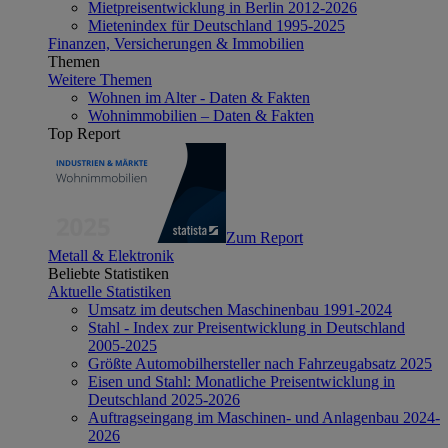
Mietpreisentwicklung in Berlin 2012-2026
Mietenindex für Deutschland 1995-2025
Finanzen, Versicherungen & Immobilien
Themen
Weitere Themen
Wohnen im Alter - Daten & Fakten
Wohnimmobilien – Daten & Fakten
Top Report
Zum Report
Metall & Elektronik
Beliebte Statistiken
Aktuelle Statistiken
Umsatz im deutschen Maschinenbau 1991-2024
Stahl - Index zur Preisentwicklung in Deutschland
2005-2025
Größte Automobilhersteller nach Fahrzeugabsatz 2025
Eisen und Stahl: Monatliche Preisentwicklung in
Deutschland 2025-2026
Auftragseingang im Maschinen- und Anlagenbau 2024-
2026