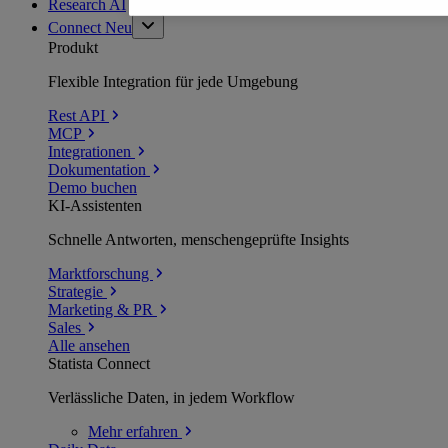
Research AI
Connect
Neu
Produkt
Flexible Integration für jede Umgebung
Rest API
MCP
Integrationen
Dokumentation
Demo buchen
KI-Assistenten
Schnelle Antworten, menschengeprüfte Insights
Marktforschung
Strategie
Marketing & PR
Sales
Alle ansehen
Statista Connect
Verlässliche Daten, in jedem Workflow
Mehr
erfahren