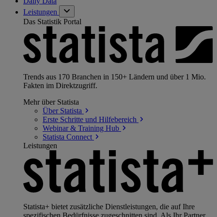
Daily Data
Leistungen
Das Statistik Portal
Trends aus 170 Branchen in 150+ Ländern und über 1 Mio.
Fakten im Direktzugriff.
Mehr über Statista
Über
Statista
Erste Schritte und
Hilfebereich
Webinar & Training
Hub
Statista
Connect
Leistungen
Statista+ bietet zusätzliche Dienstleistungen, die auf Ihre
spezifischen Bedürfnisse zugeschnitten sind. Als Ihr Partner