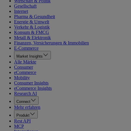
Wirtschaft & Politik
Gesellschaft
Internet
Pharma & Gesundheit
Energie & Umwelt
Verkehr & Logistik
Konsum & FMCG
Metall & Elektronik
Finanzen, Versicherungen & Immobilien
E-Commerce
Market Insights
Alle Märkte
Consumer
eCommerce
Mobility
Consumer Insights
eCommerce Insights
Research AI
Connect
Mehr erfahren
Produkt
Rest API
MCP