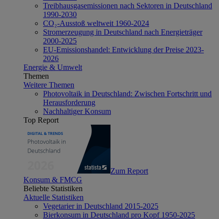
Treibhausgasemissionen nach Sektoren in Deutschland
1990-2030
CO₂-Ausstoß weltweit 1960-2024
Stromerzeugung in Deutschland nach Energieträger
2000-2025
EU-Emissionshandel: Entwicklung der Preise 2023-
2026
Energie & Umwelt
Themen
Weitere Themen
Photovoltaik in Deutschland: Zwischen Fortschritt und
Herausforderung
Nachhaltiger Konsum
Top Report
Zum Report
Konsum & FMCG
Beliebte Statistiken
Aktuelle Statistiken
Vegetarier in Deutschland 2015-2025
Bierkonsum in Deutschland pro Kopf 1950-2025