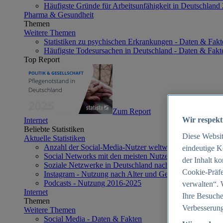
Häufigste Gründe für Arbeitsunfähigkeit in Deutschland
Pharma & Gesundheit
Themen
Weitere Themen
Statistiken zu psychischen Erkrankungen - Daten & Fakt
Häufigste Todesursachen in Deutschland - Daten & Fakt
Top Report
Zum Report
Wir respekt
Internet
Beliebte Statistiken
Diese Websi
Aktuelle Statistiken
Anzahl der Social-Media-Nutzer weltweit 2012-2025
eindeutige K
Social Networks mit den meisten Nutzern weltweit 2025
der Inhalt k
Soziale Netzwerke in Deutschland nach Generationen 2
Cookie-Präfe
Instagram - Nutzung nach Alter und Geschlecht in Deut
Podcasts - Nutzung 2016-2025
verwalten“. 
Internet
Ihre Besuche
Themen
Verbesserung
Weitere Themen
Social Media - Daten & Fakten