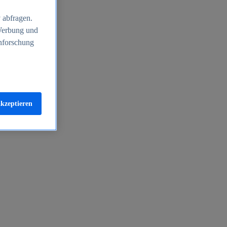
 abfragen.
 Werbung und
nforschung
akzeptieren