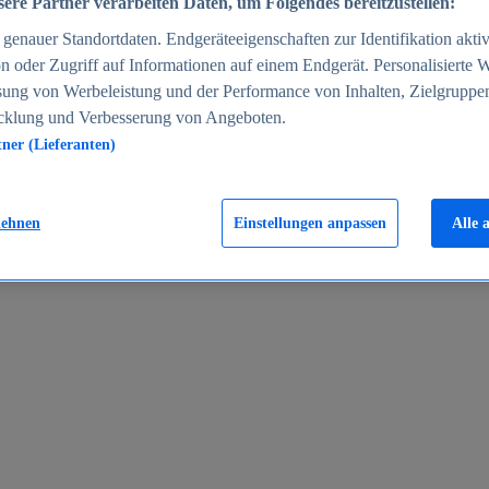
ere Partner verarbeiten Daten, um Folgendes bereitzustellen:
enauer Standortdaten. Endgeräteeigenschaften zur Identifikation aktiv
n oder Zugriff auf Informationen auf einem Endgerät. Personalisierte
sung von Werbeleistung und der Performance von Inhalten, Zielgruppe
cklung und Verbesserung von Angeboten.
tner (Lieferanten)
en 2024
lehnen
Einstellungen anpassen
Alle 
rgeld in Deutschland 2005-2025