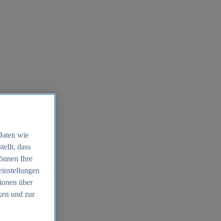
Daten wie
ellt, dass
können Ihre
einstellungen
ionen über
ken und zur