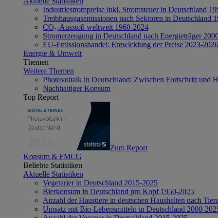
Aktuelle Statistiken
Industriestrompreise inkl. Stromsteuer in Deutschland 1
Treibhausgasemissionen nach Sektoren in Deutschland 
CO₂-Ausstoß weltweit 1960-2024
Stromerzeugung in Deutschland nach Energieträger 200
EU-Emissionshandel: Entwicklung der Preise 2023-202
Energie & Umwelt
Themen
Weitere Themen
Photovoltaik in Deutschland: Zwischen Fortschritt und 
Nachhaltiger Konsum
Top Report
Zum Report
Konsum & FMCG
Beliebte Statistiken
Aktuelle Statistiken
Vegetarier in Deutschland 2015-2025
Bierkonsum in Deutschland pro Kopf 1950-2025
Anzahl der Haustiere in deutschen Haushalten nach Tier
Umsatz mit Bio-Lebensmitteln in Deutschland 2000-202
Anzahl der Veganer in Deutschland 2015-2025