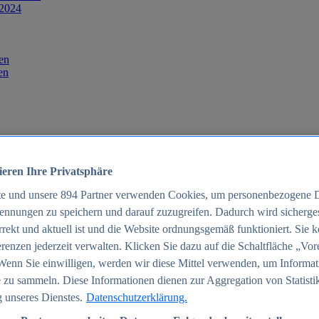
 2024
en
en
ieren Ihre Privatsphäre
te und unsere
894
Partner verwenden Cookies, um personenbezogene 
ennungen zu speichern und darauf zuzugreifen. Dadurch wird sichergest
orrekt und aktuell ist und die Website ordnungsgemäß funktioniert. Sie 
025
renzen jederzeit verwalten. Klicken Sie dazu auf die Schaltfläche „Vor
schland 2025
Wenn Sie einwilligen, werden wir diese Mittel verwenden, um Informat
 zu sammeln. Diese Informationen dienen zur Aggregation von Statisti
 unseres Dienstes.
Datenschutzerklärung.