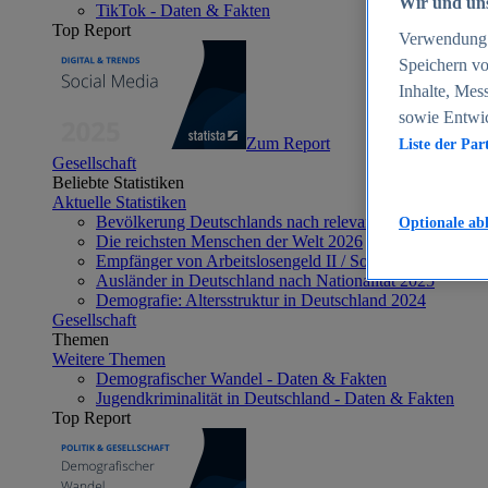
Wir und uns
TikTok - Daten & Fakten
Top Report
Verwendung g
Speichern vo
Inhalte, Mes
sowie Entwi
Zum Report
Liste der Par
Gesellschaft
Beliebte Statistiken
Aktuelle Statistiken
Bevölkerung Deutschlands nach relevanten Altersgrupp
Optionale ab
Die reichsten Menschen der Welt 2026
Empfänger von Arbeitslosengeld II / Sozialgeld / Bürge
Ausländer in Deutschland nach Nationalität 2025
Demografie: Altersstruktur in Deutschland 2024
Gesellschaft
Themen
Weitere Themen
Demografischer Wandel - Daten & Fakten
Jugendkriminalität in Deutschland - Daten & Fakten
Top Report