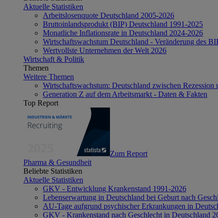
Aktuelle Statistiken
Arbeitslosenquote Deutschland 2005-2026
Bruttoinlandsprodukt (BIP) Deutschland 1991-2025
Monatliche Inflationsrate in Deutschland 2024-2026
Wirtschaftswachstum Deutschland - Veränderung des B
Wertvollste Unternehmen der Welt 2026
Wirtschaft & Politik
Themen
Weitere Themen
Wirtschaftswachstum: Deutschland zwischen Rezession 
Generation Z auf dem Arbeitsmarkt - Daten & Fakten
Top Report
Zum Report
Pharma & Gesundheit
Beliebte Statistiken
Aktuelle Statistiken
GKV - Entwicklung Krankenstand 1991-2026
Lebenserwartung in Deutschland bei Geburt nach Gesch
AU-Tage aufgrund psychischer Erkrankungen in Deutsc
GKV - Krankenstand nach Geschlecht in Deutschland 