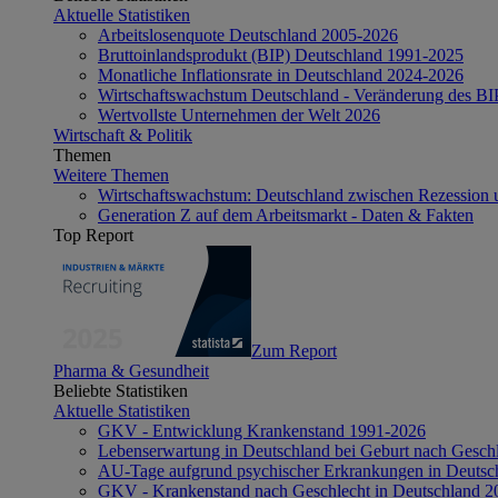
Aktuelle Statistiken
Arbeitslosenquote Deutschland 2005-2026
Bruttoinlandsprodukt (BIP) Deutschland 1991-2025
Monatliche Inflationsrate in Deutschland 2024-2026
Wirtschaftswachstum Deutschland - Veränderung des B
Wertvollste Unternehmen der Welt 2026
Wirtschaft & Politik
Themen
Weitere Themen
Wirtschaftswachstum: Deutschland zwischen Rezession 
Generation Z auf dem Arbeitsmarkt - Daten & Fakten
Top Report
Zum Report
Pharma & Gesundheit
Beliebte Statistiken
Aktuelle Statistiken
GKV - Entwicklung Krankenstand 1991-2026
Lebenserwartung in Deutschland bei Geburt nach Gesch
AU-Tage aufgrund psychischer Erkrankungen in Deutsc
GKV - Krankenstand nach Geschlecht in Deutschland 