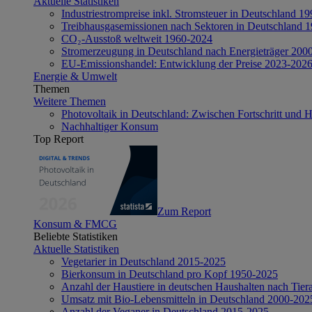
Aktuelle Statistiken
Industriestrompreise inkl. Stromsteuer in Deutschland 1
Treibhausgasemissionen nach Sektoren in Deutschland 
CO₂-Ausstoß weltweit 1960-2024
Stromerzeugung in Deutschland nach Energieträger 200
EU-Emissionshandel: Entwicklung der Preise 2023-202
Energie & Umwelt
Themen
Weitere Themen
Photovoltaik in Deutschland: Zwischen Fortschritt und 
Nachhaltiger Konsum
Top Report
Zum Report
Konsum & FMCG
Beliebte Statistiken
Aktuelle Statistiken
Vegetarier in Deutschland 2015-2025
Bierkonsum in Deutschland pro Kopf 1950-2025
Anzahl der Haustiere in deutschen Haushalten nach Tier
Umsatz mit Bio-Lebensmitteln in Deutschland 2000-202
Anzahl der Veganer in Deutschland 2015-2025