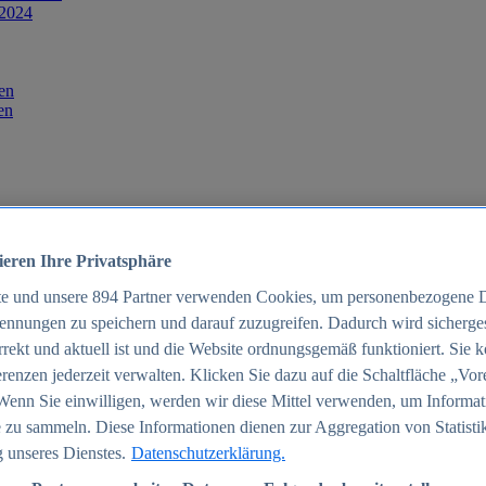
 2024
en
en
ieren Ihre Privatsphäre
te und unsere
894
Partner verwenden Cookies, um personenbezogene 
ennungen zu speichern und darauf zuzugreifen. Dadurch wird sichergest
orrekt und aktuell ist und die Website ordnungsgemäß funktioniert. Sie 
025
renzen jederzeit verwalten. Klicken Sie dazu auf die Schaltfläche „Vor
schland 2025
Wenn Sie einwilligen, werden wir diese Mittel verwenden, um Informat
 zu sammeln. Diese Informationen dienen zur Aggregation von Statisti
 unseres Dienstes.
Datenschutzerklärung.