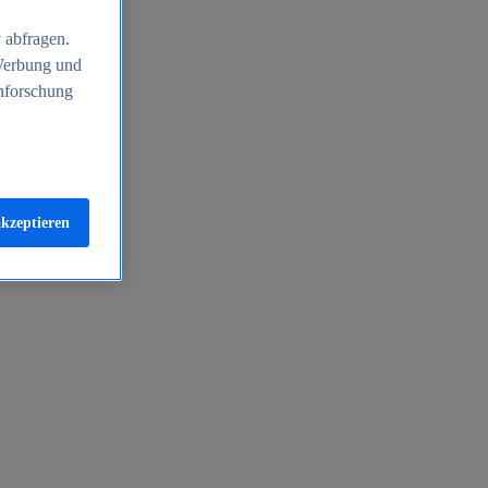
 abfragen.
 Werbung und
nforschung
akzeptieren