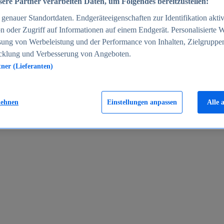
ere Partner verarbeiten Daten, um Folgendes bereitzustellen:
enauer Standortdaten. Endgeräteeigenschaften zur Identifikation aktiv
n oder Zugriff auf Informationen auf einem Endgerät. Personalisierte
sung von Werbeleistung und der Performance von Inhalten, Zielgruppe
cklung und Verbesserung von Angeboten.
tner (Lieferanten)
en 2024
lehnen
Einstellungen anpassen
Alle 
rgeld in Deutschland 2005-2025