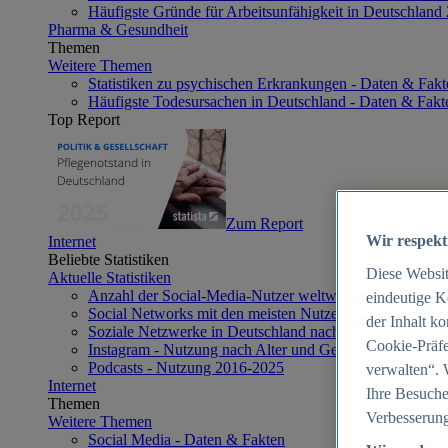
Häufigste Gründe für Arbeitsunfähigkeit in Deutschland
Pharma & Gesundheit
Themen
Weitere Themen
Statistiken zu psychischen Erkrankungen - Daten & Fakt
Häufigste Todesursachen in Deutschland - Daten & Fakt
Top Report
Zum Report
Wir respekt
Internet
Beliebte Statistiken
Diese Websi
Aktuelle Statistiken
Anzahl der Social-Media-Nutzer weltweit 2012-2025
eindeutige K
Social Networks mit den meisten Nutzern weltweit 2025
der Inhalt k
Soziale Netzwerke in Deutschland nach Generationen 2
Cookie-Präfe
Instagram - Nutzung nach Alter und Geschlecht in Deut
Podcasts - Nutzung 2016-2025
verwalten“. 
Internet
Ihre Besuche
Themen
Verbesserung
Weitere Themen
Social Media - Daten & Fakten