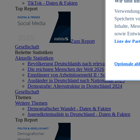
Wir und uns
TikTok - Daten & Fakten
Top Report
Verwendung g
Speichern vo
Inhalte, Mes
sowie Entwi
Zum Report
Liste der Par
Gesellschaft
Beliebte Statistiken
Aktuelle Statistiken
Bevölkerung Deutschlands nach relevanten Altersgrupp
Optionale ab
Die reichsten Menschen der Welt 2026
Empfänger von Arbeitslosengeld II / Sozialgeld / Bürge
Ausländer in Deutschland nach Nationalität 2025
Demografie: Altersstruktur in Deutschland 2024
Gesellschaft
Themen
Weitere Themen
Demografischer Wandel - Daten & Fakten
Jugendkriminalität in Deutschland - Daten & Fakten
Top Report