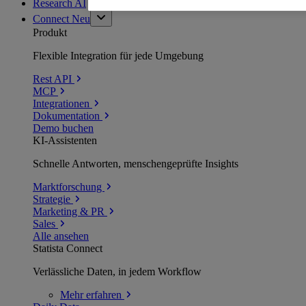
Research AI
Connect
Neu
Produkt
Flexible Integration für jede Umgebung
Rest API
MCP
Integrationen
Dokumentation
Demo buchen
KI-Assistenten
Schnelle Antworten, menschengeprüfte Insights
Marktforschung
Strategie
Marketing & PR
Sales
Alle ansehen
Statista Connect
Verlässliche Daten, in jedem Workflow
Mehr
erfahren