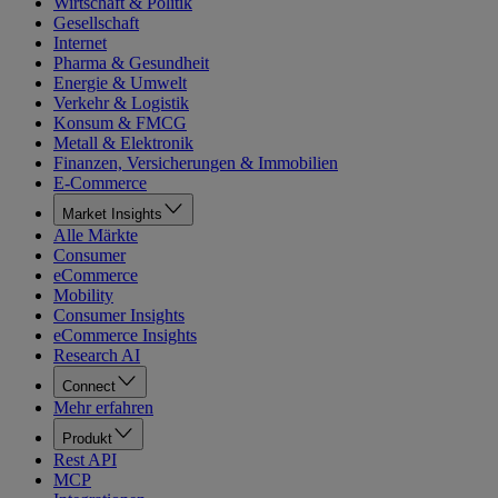
Wirtschaft & Politik
Gesellschaft
Internet
Pharma & Gesundheit
Energie & Umwelt
Verkehr & Logistik
Konsum & FMCG
Metall & Elektronik
Finanzen, Versicherungen & Immobilien
E-Commerce
Market Insights
Alle Märkte
Consumer
eCommerce
Mobility
Consumer Insights
eCommerce Insights
Research AI
Connect
Mehr erfahren
Produkt
Rest API
MCP