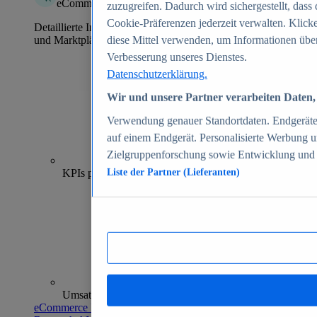
eCommerce Insights
zuzugreifen. Dadurch wird sichergestellt, dass 
Cookie-Präferenzen jederzeit verwalten. Klick
Detaillierte Informationen zu mehr als 39.000 Online-Shops
und Marktplätzen
diese Mittel verwenden, um Informationen über
Verbesserung unseres Dienstes.
Datenschutzerklärung.
Wir und unsere Partner verarbeiten Daten, 
Verwendung genauer Standortdaten. Endgeräteei
auf einem Endgerät. Personalisierte Werbung 
Zielgruppenforschung sowie Entwicklung und
70+
KPIs pro Shop
Liste der Partner (Lieferanten)
Umsatzanalysen und -prognosen
eCommerce Insights entdecken