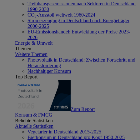
Treibhausgasemissionen nach Sektoren in Deutschland
1990-2030
CO₂-Ausstoß weltweit 1960-2024
Stromerzeugung in Deutschland nach Energieträger
2000-2025
EU-Emissionshandel: Entwicklung der Preise 2023-
2026
Energie & Umwelt
Themen
Weitere Themen
Photovoltaik in Deutschland: Zwischen Fortschritt und
Herausforderung
Nachhaltiger Konsum
Top Report
Zum Report
Konsum & FMCG
Beliebte Statistiken
Aktuelle Statistiken
Vegetarier in Deutschland 2015-2025
Bierkonsum in Deutschland pro Kopf 1950-2025