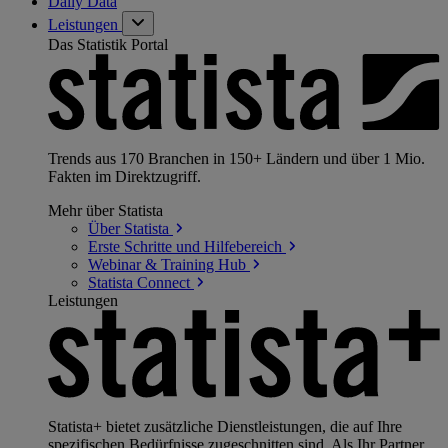
Daily Data
Leistungen
Das Statistik Portal
Trends aus 170 Branchen in 150+ Ländern und über 1 Mio.
Fakten im Direktzugriff.
Mehr über Statista
Über
Statista
Erste Schritte und
Hilfebereich
Webinar & Training
Hub
Statista
Connect
Leistungen
Statista+ bietet zusätzliche Dienstleistungen, die auf Ihre
spezifischen Bedürfnisse zugeschnitten sind. Als Ihr Partner