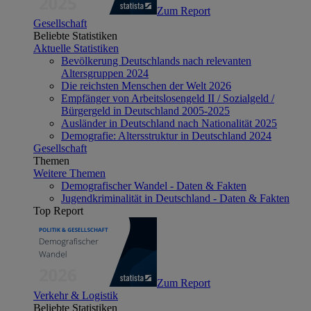
Zum Report
Gesellschaft
Beliebte Statistiken
Aktuelle Statistiken
Bevölkerung Deutschlands nach relevanten
Altersgruppen 2024
Die reichsten Menschen der Welt 2026
Empfänger von Arbeitslosengeld II / Sozialgeld /
Bürgergeld in Deutschland 2005-2025
Ausländer in Deutschland nach Nationalität 2025
Demografie: Altersstruktur in Deutschland 2024
Gesellschaft
Themen
Weitere Themen
Demografischer Wandel - Daten & Fakten
Jugendkriminalität in Deutschland - Daten & Fakten
Top Report
Zum Report
Verkehr & Logistik
Beliebte Statistiken