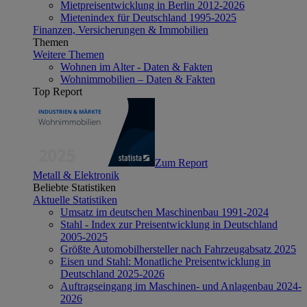
Mietpreisentwicklung in Berlin 2012-2026
Mietenindex für Deutschland 1995-2025
Finanzen, Versicherungen & Immobilien
Themen
Weitere Themen
Wohnen im Alter - Daten & Fakten
Wohnimmobilien – Daten & Fakten
Top Report
Zum Report
Metall & Elektronik
Beliebte Statistiken
Aktuelle Statistiken
Umsatz im deutschen Maschinenbau 1991-2024
Stahl - Index zur Preisentwicklung in Deutschland
2005-2025
Größte Automobilhersteller nach Fahrzeugabsatz 2025
Eisen und Stahl: Monatliche Preisentwicklung in
Deutschland 2025-2026
Auftragseingang im Maschinen- und Anlagenbau 2024-
2026