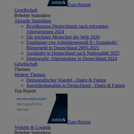
Zum Report
Gesellschaft
Beliebte Statistiken
Aktuelle Statistiken
Bevölkerung Deutschlands nach relevanten
Altersgruppen 2024
Die reichsten Menschen der Welt 2026
Empfänger von Arbeitslosengeld II / Sozialgeld /
Bürgergeld in Deutschland 2005-2025
Ausländer in Deutschland nach Nationalität 2025
Demografie: Altersstruktur in Deutschland 2024
Gesellschaft
Themen
Weitere Themen
Demografischer Wandel - Daten & Fakten
Jugendkriminalität in Deutschland - Daten & Fakten
Top Report
Zum Report
Verkehr & Logistik
Beliebte Statistiken