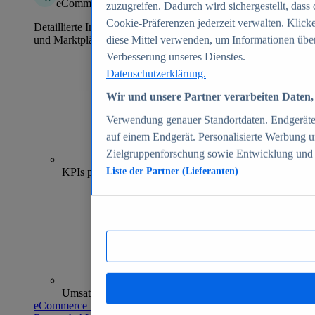
eCommerce Insights
zuzugreifen. Dadurch wird sichergestellt, dass 
Cookie-Präferenzen jederzeit verwalten. Klick
Detaillierte Informationen zu mehr als 39.000 Online-Shops
und Marktplätzen
diese Mittel verwenden, um Informationen über
Verbesserung unseres Dienstes.
Datenschutzerklärung.
Wir und unsere Partner verarbeiten Daten, 
Verwendung genauer Standortdaten. Endgeräteei
auf einem Endgerät. Personalisierte Werbung 
Zielgruppenforschung sowie Entwicklung und
70+
KPIs pro Shop
Liste der Partner (Lieferanten)
Umsatzanalysen und -prognosen
eCommerce Insights entdecken