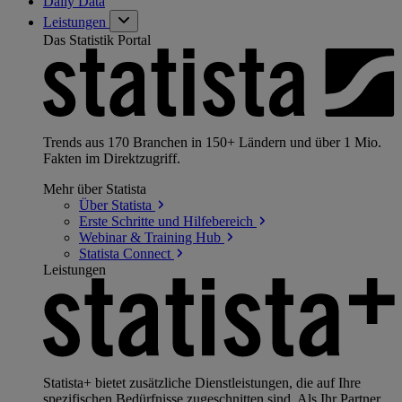
Daily Data
Leistungen
Das Statistik Portal
Trends aus 170 Branchen in 150+ Ländern und über 1 Mio.
Fakten im Direktzugriff.
Mehr über Statista
Über
Statista
Erste Schritte und
Hilfebereich
Webinar & Training
Hub
Statista
Connect
Leistungen
Statista+ bietet zusätzliche Dienstleistungen, die auf Ihre
spezifischen Bedürfnisse zugeschnitten sind. Als Ihr Partner