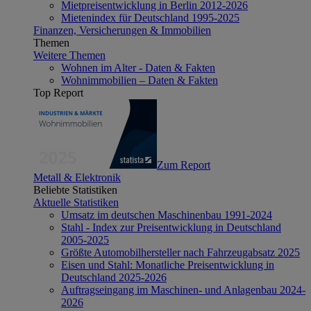
Mietpreisentwicklung in Berlin 2012-2026
Mietenindex für Deutschland 1995-2025
Finanzen, Versicherungen & Immobilien
Themen
Weitere Themen
Wohnen im Alter - Daten & Fakten
Wohnimmobilien – Daten & Fakten
Top Report
Zum Report
Metall & Elektronik
Beliebte Statistiken
Aktuelle Statistiken
Umsatz im deutschen Maschinenbau 1991-2024
Stahl - Index zur Preisentwicklung in Deutschland
2005-2025
Größte Automobilhersteller nach Fahrzeugabsatz 2025
Eisen und Stahl: Monatliche Preisentwicklung in
Deutschland 2025-2026
Auftragseingang im Maschinen- und Anlagenbau 2024-
2026