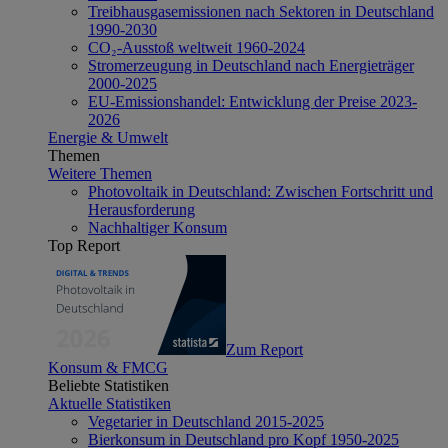
Treibhausgasemissionen nach Sektoren in Deutschland
1990-2030
CO₂-Ausstoß weltweit 1960-2024
Stromerzeugung in Deutschland nach Energieträger
2000-2025
EU-Emissionshandel: Entwicklung der Preise 2023-
2026
Energie & Umwelt
Themen
Weitere Themen
Photovoltaik in Deutschland: Zwischen Fortschritt und
Herausforderung
Nachhaltiger Konsum
Top Report
Zum Report
Konsum & FMCG
Beliebte Statistiken
Aktuelle Statistiken
Vegetarier in Deutschland 2015-2025
Bierkonsum in Deutschland pro Kopf 1950-2025