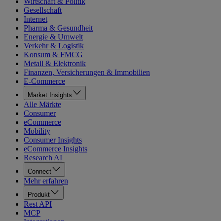
Wirtschaft & Politik
Gesellschaft
Internet
Pharma & Gesundheit
Energie & Umwelt
Verkehr & Logistik
Konsum & FMCG
Metall & Elektronik
Finanzen, Versicherungen & Immobilien
E-Commerce
Market Insights
Alle Märkte
Consumer
eCommerce
Mobility
Consumer Insights
eCommerce Insights
Research AI
Connect
Mehr erfahren
Produkt
Rest API
MCP