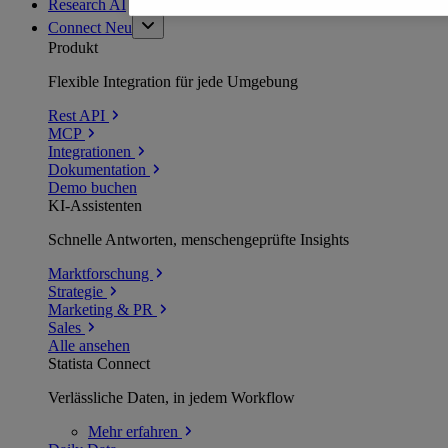
Research AI
Connect
Neu
Produkt
Flexible Integration für jede Umgebung
Rest API
MCP
Integrationen
Dokumentation
Demo buchen
KI-Assistenten
Schnelle Antworten, menschengeprüfte Insights
Marktforschung
Strategie
Marketing & PR
Sales
Alle ansehen
Statista Connect
Verlässliche Daten, in jedem Workflow
Mehr
erfahren