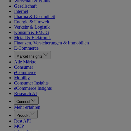
Wirtschaft & Politik
Gesellschaft
Internet
Pharma & Gesundheit
Energie & Umwelt
Verkehr & Logistik
Konsum & FMCG
Metall & Elektronik
Finanzen, Versicherungen & Immobilien
E-Commerce
Market Insights
Alle Märkte
Consumer
eCommerce
Mobility
Consumer Insights
eCommerce Insights
Research AI
Connect
Mehr erfahren
Produkt
Rest API
MCP