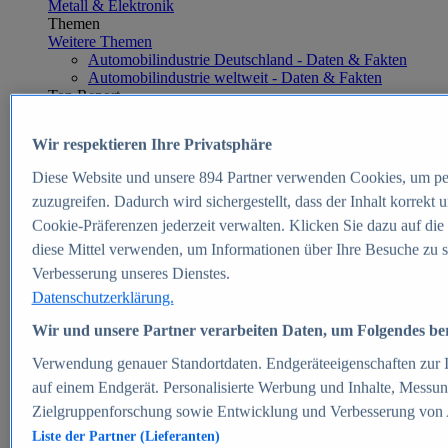
Metall & Elektronik
Themen
Weitere Themen
Automobilindustrie Deutschland - Daten & Fakten
Automobilindustrie weltweit - Daten & Fakten
Top Report
Wir respektieren Ihre Privatsphäre
Diese Website und unsere
894
Partner verwenden Cookies, um pe
Zum Report
zuzugreifen. Dadurch wird sichergestellt, dass der Inhalt korrekt
E-commerce
Cookie-Präferenzen jederzeit verwalten. Klicken Sie dazu auf die
Beliebte Statistiken
diese Mittel verwenden, um Informationen über Ihre Besuche zu s
Aktuelle Statistiken
E-Commerce - Entwicklung des Umsatzes in
Verbesserung unseres Dienstes.
Deutschland 1999-2025
Datenschutzerklärung.
Umsatz von Amazon in Deutschland und weltweit
2010-2025
Wir und unsere Partner verarbeiten Daten, um Folgendes bere
B2C-E-Commerce: Top-50 Online Shops in
Deutschland 2024
Verwendung genauer Standortdaten. Endgeräteeigenschaften zur Id
Marktanteile von Online-Zahlungsverfahren in
auf einem Endgerät. Personalisierte Werbung und Inhalte, Messu
Deutschland 2024
Zielgruppenforschung sowie Entwicklung und Verbesserung von
Umsatzstarke Warengruppen im Online-Handel in
Deutschland 2023-2025
Liste der Partner (Lieferanten)