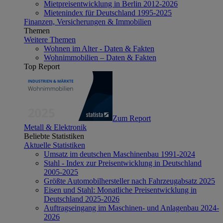
Mietpreisentwicklung in Berlin 2012-2026
Mietenindex für Deutschland 1995-2025
Finanzen, Versicherungen & Immobilien
Themen
Weitere Themen
Wohnen im Alter - Daten & Fakten
Wohnimmobilien – Daten & Fakten
Top Report
Zum Report
Metall & Elektronik
Beliebte Statistiken
Aktuelle Statistiken
Umsatz im deutschen Maschinenbau 1991-2024
Stahl - Index zur Preisentwicklung in Deutschland
2005-2025
Größte Automobilhersteller nach Fahrzeugabsatz 2025
Eisen und Stahl: Monatliche Preisentwicklung in
Deutschland 2025-2026
Auftragseingang im Maschinen- und Anlagenbau 2024-
2026