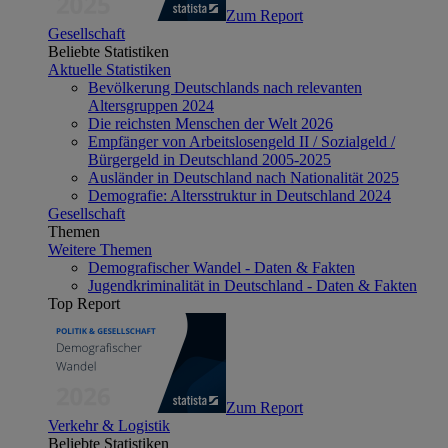
Zum Report
Gesellschaft
Beliebte Statistiken
Aktuelle Statistiken
Bevölkerung Deutschlands nach relevanten
Altersgruppen 2024
Die reichsten Menschen der Welt 2026
Empfänger von Arbeitslosengeld II / Sozialgeld /
Bürgergeld in Deutschland 2005-2025
Ausländer in Deutschland nach Nationalität 2025
Demografie: Altersstruktur in Deutschland 2024
Gesellschaft
Themen
Weitere Themen
Demografischer Wandel - Daten & Fakten
Jugendkriminalität in Deutschland - Daten & Fakten
Top Report
Zum Report
Verkehr & Logistik
Beliebte Statistiken