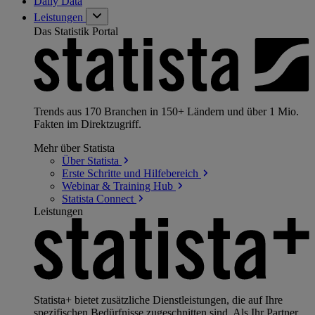
Daily Data
Leistungen
Das Statistik Portal
Trends aus 170 Branchen in 150+ Ländern und über 1 Mio.
Fakten im Direktzugriff.
Mehr über Statista
Über
Statista
Erste Schritte und
Hilfebereich
Webinar & Training
Hub
Statista
Connect
Leistungen
Statista+ bietet zusätzliche Dienstleistungen, die auf Ihre
spezifischen Bedürfnisse zugeschnitten sind. Als Ihr Partner