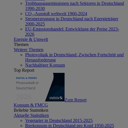
Treibhausgasemissionen nach Sektoren in Deutschland
1990-2030
CO₂-Ausstoß weltweit 1960-2024
Stromerzeugung in Deutschland nach Energieträger
2000-2025
EU-Emissionshandel: Entwicklung der Preise 2023-
2026
Energie & Umwelt
Themen
Weitere Themen
Photovoltaik in Deutschland: Zwischen Fortschritt und
Herausforderung
Nachhaltiger Konsum
Top Report
Zum Report
Konsum & FMCG
Beliebte Statistiken
Aktuelle Statistiken
Vegetarier in Deutschland 2015-2025
Bierkonsum in Deutschland pro Kopf 1950-2025