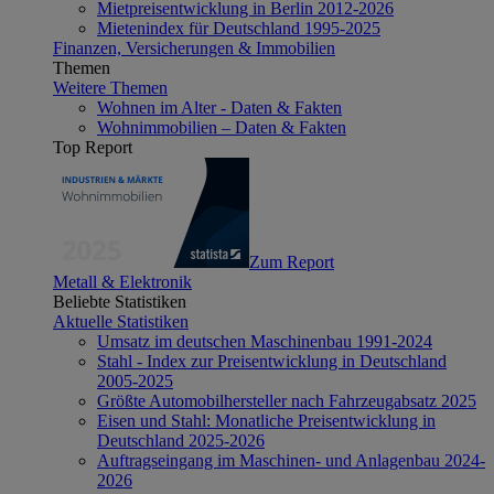
Mietpreisentwicklung in Berlin 2012-2026
Mietenindex für Deutschland 1995-2025
Finanzen, Versicherungen & Immobilien
Themen
Weitere Themen
Wohnen im Alter - Daten & Fakten
Wohnimmobilien – Daten & Fakten
Top Report
Zum Report
Metall & Elektronik
Beliebte Statistiken
Aktuelle Statistiken
Umsatz im deutschen Maschinenbau 1991-2024
Stahl - Index zur Preisentwicklung in Deutschland
2005-2025
Größte Automobilhersteller nach Fahrzeugabsatz 2025
Eisen und Stahl: Monatliche Preisentwicklung in
Deutschland 2025-2026
Auftragseingang im Maschinen- und Anlagenbau 2024-
2026