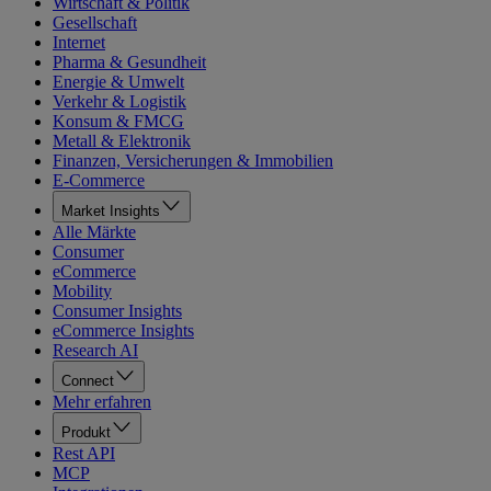
Wirtschaft & Politik
Gesellschaft
Internet
Pharma & Gesundheit
Energie & Umwelt
Verkehr & Logistik
Konsum & FMCG
Metall & Elektronik
Finanzen, Versicherungen & Immobilien
E-Commerce
Market Insights
Alle Märkte
Consumer
eCommerce
Mobility
Consumer Insights
eCommerce Insights
Research AI
Connect
Mehr erfahren
Produkt
Rest API
MCP