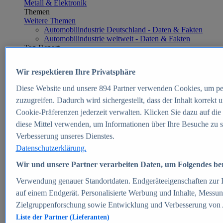
Metall & Elektronik
Themen
Weitere Themen
Automobilindustrie Deutschland - Daten & Fakten
Automobilindustrie weltweit - Daten & Fakten
Top Report
Wir respektieren Ihre Privatsphäre
Diese Website und unsere
894
Partner verwenden Cookies, um pe
Zum Report
zuzugreifen. Dadurch wird sichergestellt, dass der Inhalt korrekt
E-commerce
Cookie-Präferenzen jederzeit verwalten. Klicken Sie dazu auf die
Beliebte Statistiken
diese Mittel verwenden, um Informationen über Ihre Besuche zu s
Aktuelle Statistiken
E-Commerce - Entwicklung des Umsatzes in
Verbesserung unseres Dienstes.
Deutschland 1999-2025
Datenschutzerklärung.
Umsatz von Amazon in Deutschland und weltweit
2010-2025
Wir und unsere Partner verarbeiten Daten, um Folgendes bere
B2C-E-Commerce: Top-50 Online Shops in
Deutschland 2024
Verwendung genauer Standortdaten. Endgeräteeigenschaften zur Id
Marktanteile von Online-Zahlungsverfahren in
auf einem Endgerät. Personalisierte Werbung und Inhalte, Messu
Deutschland 2024
Zielgruppenforschung sowie Entwicklung und Verbesserung von
Umsatzstarke Warengruppen im Online-Handel in
Deutschland 2023-2025
Liste der Partner (Lieferanten)