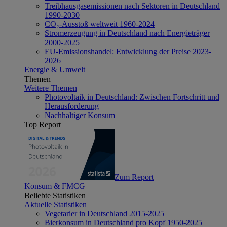
Treibhausgasemissionen nach Sektoren in Deutschland
1990-2030
CO₂-Ausstoß weltweit 1960-2024
Stromerzeugung in Deutschland nach Energieträger
2000-2025
EU-Emissionshandel: Entwicklung der Preise 2023-
2026
Energie & Umwelt
Themen
Weitere Themen
Photovoltaik in Deutschland: Zwischen Fortschritt und
Herausforderung
Nachhaltiger Konsum
Top Report
Zum Report
Konsum & FMCG
Beliebte Statistiken
Aktuelle Statistiken
Vegetarier in Deutschland 2015-2025
Bierkonsum in Deutschland pro Kopf 1950-2025