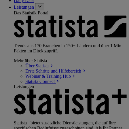
Daily Data
Leistungen
Das Statistik Portal
Trends aus 170 Branchen in 150+ Ländern und über 1 Mio.
Fakten im Direktzugriff.
Mehr über Statista
Über
Statista
Erste Schritte und
Hilfebereich
Webinar & Training
Hub
Statista
Connect
Leistungen
Statista+ bietet zusätzliche Dienstleistungen, die auf Ihre
spezifischen Bedürfnisse zugeschnitten sind. Als Ihr Partner