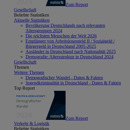
Zum Report
Gesellschaft
Beliebte Statistiken
Aktuelle Statistiken
Bevölkerung Deutschlands nach relevanten
Altersgruppen 2024
Die reichsten Menschen der Welt 2026
Empfänger von Arbeitslosengeld II / Sozialgeld /
Bürgergeld in Deutschland 2005-2025
Ausländer in Deutschland nach Nationalität 2025
Demografie: Altersstruktur in Deutschland 2024
Gesellschaft
Themen
Weitere Themen
Demografischer Wandel - Daten & Fakten
Jugendkriminalität in Deutschland - Daten & Fakten
Top Report
Zum Report
Verkehr & Logistik
Beliebte Statistiken