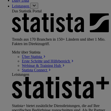
Daily Data
Leistungen
Das Statistik Portal
Trends aus 170 Branchen in 150+ Ländern und über 1 Mio.
Fakten im Direktzugriff.
Mehr über Statista
Über
Statista
Erste Schritte und
Hilfebereich
Webinar & Training
Hub
Statista
Connect
Leistungen
Statista+ bietet zusätzliche Dienstleistungen, die auf Ihre
spezifischen Bedürfnisse zugeschnitten sind. Als Ihr Partner