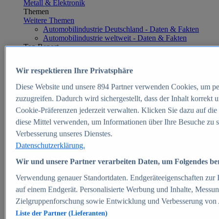
Metall & Elektronik
Themen
Weitere Themen
Automobilindustrie Deutschland - Daten & Fakten
Automobilindustrie weltweit - Daten & Fakten
Top Report
Wir respektieren Ihre Privatsphäre
Diese Website und unsere
894
Partner verwenden Cookies, um pe
Zum Report
zuzugreifen. Dadurch wird sichergestellt, dass der Inhalt korrekt
E-commerce
Cookie-Präferenzen jederzeit verwalten. Klicken Sie dazu auf die
Beliebte Statistiken
diese Mittel verwenden, um Informationen über Ihre Besuche zu s
Aktuelle Statistiken
E-Commerce - Entwicklung des Umsatzes in
Verbesserung unseres Dienstes.
Deutschland 1999-2025
Datenschutzerklärung.
Umsatz von Amazon in Deutschland und weltweit
2010-2025
Wir und unsere Partner verarbeiten Daten, um Folgendes bere
B2C-E-Commerce: Top-50 Online Shops in
Deutschland 2024
Verwendung genauer Standortdaten. Endgeräteeigenschaften zur Id
Marktanteile von Online-Zahlungsverfahren in
auf einem Endgerät. Personalisierte Werbung und Inhalte, Messu
Deutschland 2024
Zielgruppenforschung sowie Entwicklung und Verbesserung von
Umsatzstarke Warengruppen im Online-Handel in
Deutschland 2023-2025
Liste der Partner (Lieferanten)