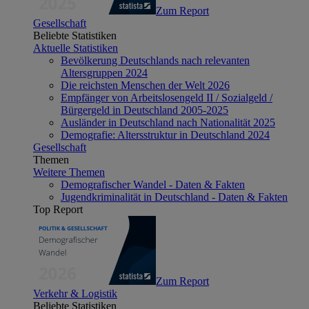
Zum Report
Gesellschaft
Beliebte Statistiken
Aktuelle Statistiken
Bevölkerung Deutschlands nach relevanten
Altersgruppen 2024
Die reichsten Menschen der Welt 2026
Empfänger von Arbeitslosengeld II / Sozialgeld /
Bürgergeld in Deutschland 2005-2025
Ausländer in Deutschland nach Nationalität 2025
Demografie: Altersstruktur in Deutschland 2024
Gesellschaft
Themen
Weitere Themen
Demografischer Wandel - Daten & Fakten
Jugendkriminalität in Deutschland - Daten & Fakten
Top Report
Zum Report
Verkehr & Logistik
Beliebte Statistiken