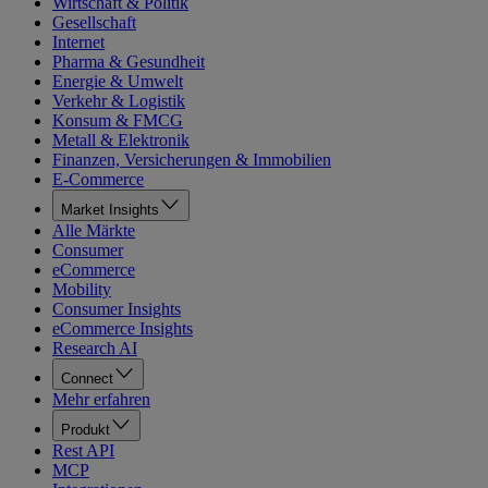
Wirtschaft & Politik
Gesellschaft
Internet
Pharma & Gesundheit
Energie & Umwelt
Verkehr & Logistik
Konsum & FMCG
Metall & Elektronik
Finanzen, Versicherungen & Immobilien
E-Commerce
Market Insights
Alle Märkte
Consumer
eCommerce
Mobility
Consumer Insights
eCommerce Insights
Research AI
Connect
Mehr erfahren
Produkt
Rest API
MCP