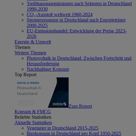
Treibhausgasemissionen nach Sektoren in Deutschland
1990-2030
CO₂-Ausstoß weltweit 1960-2024
Stromerzeugung in Deutschland nach Energieträger
2000-2025
EU-Emissionshandel: Entwicklung der Preise 2023-
2026
Energie & Umwelt
Themen
Weitere Themen
Photovoltaik in Deutschland: Zwischen Fortschritt und
Herausforderung
Nachhaltiger Konsum
Top Report
Zum Report
Konsum & FMCG
Beliebte Statistiken
Aktuelle Statistiken
Vegetarier in Deutschland 2015-2025
Bierkonsum in Deutschland pro Kopf 1950-2025