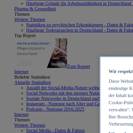
Häufigste Gründe für Arbeitsunfähigkeit in Deutschland
Pharma & Gesundheit
Themen
Weitere Themen
Statistiken zu psychischen Erkrankungen - Daten & Fakt
Häufigste Todesursachen in Deutschland - Daten & Fakt
Top Report
Zum Report
Wir respekt
Internet
Beliebte Statistiken
Diese Websi
Aktuelle Statistiken
Anzahl der Social-Media-Nutzer weltweit 2012-2025
eindeutige K
Social Networks mit den meisten Nutzern weltweit 2025
der Inhalt k
Soziale Netzwerke in Deutschland nach Generationen 2
Cookie-Präfe
Instagram - Nutzung nach Alter und Geschlecht in Deut
Podcasts - Nutzung 2016-2025
verwalten“. 
Internet
Ihre Besuche
Themen
Verbesserung
Weitere Themen
Social Media - Daten & Fakten