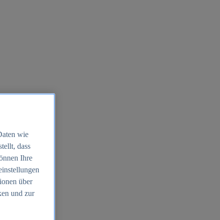
Daten wie
ellt, dass
können Ihre
einstellungen
ionen über
ken und zur