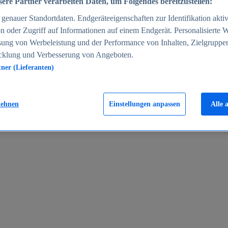
ere Partner verarbeiten Daten, um Folgendes bereitzustellen:
enauer Standortdaten. Endgeräteeigenschaften zur Identifikation aktiv
n oder Zugriff auf Informationen auf einem Endgerät. Personalisierte
sung von Werbeleistung und der Performance von Inhalten, Zielgruppe
cklung und Verbesserung von Angeboten.
tner (Lieferanten)
en 2024
lehnen
Einstellungen anpassen
Alle 
rgeld in Deutschland 2005-2025