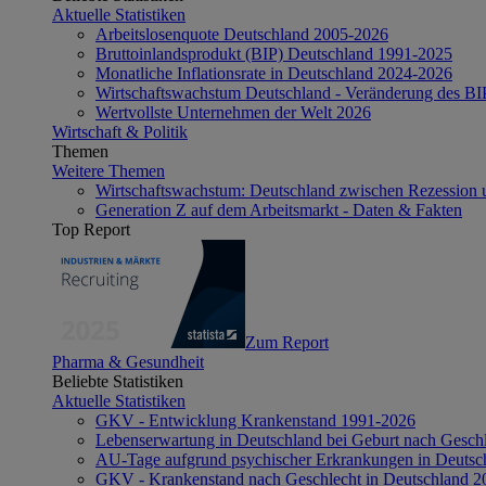
Aktuelle Statistiken
Arbeitslosenquote Deutschland 2005-2026
Bruttoinlandsprodukt (BIP) Deutschland 1991-2025
Monatliche Inflationsrate in Deutschland 2024-2026
Wirtschaftswachstum Deutschland - Veränderung des B
Wertvollste Unternehmen der Welt 2026
Wirtschaft & Politik
Themen
Weitere Themen
Wirtschaftswachstum: Deutschland zwischen Rezession 
Generation Z auf dem Arbeitsmarkt - Daten & Fakten
Top Report
Zum Report
Pharma & Gesundheit
Beliebte Statistiken
Aktuelle Statistiken
GKV - Entwicklung Krankenstand 1991-2026
Lebenserwartung in Deutschland bei Geburt nach Gesch
AU-Tage aufgrund psychischer Erkrankungen in Deutsc
GKV - Krankenstand nach Geschlecht in Deutschland 