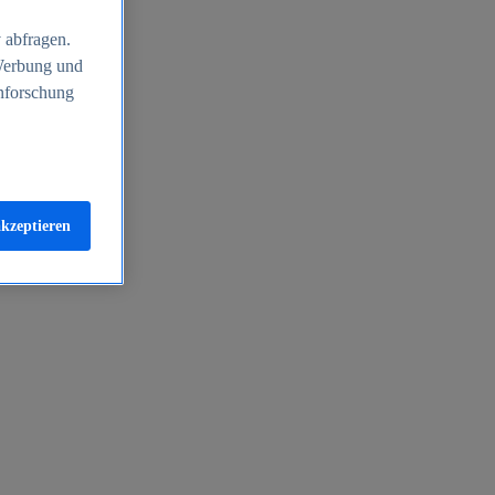
 abfragen.
 Werbung und
nforschung
akzeptieren