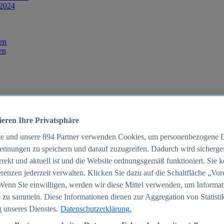
 2024
en
en
ieren Ihre Privatsphäre
te und unsere
894
Partner verwenden Cookies, um personenbezogene 
ennungen zu speichern und darauf zuzugreifen. Dadurch wird sichergest
orrekt und aktuell ist und die Website ordnungsgemäß funktioniert. Sie 
025
renzen jederzeit verwalten. Klicken Sie dazu auf die Schaltfläche „Vor
schland 2025
Wenn Sie einwilligen, werden wir diese Mittel verwenden, um Informat
 zu sammeln. Diese Informationen dienen zur Aggregation von Statisti
 unseres Dienstes.
Datenschutzerklärung.