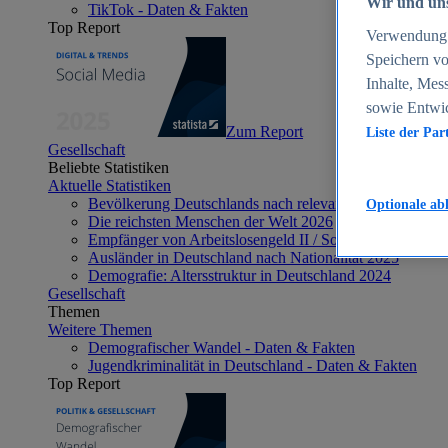
Wir und uns
TikTok - Daten & Fakten
Top Report
Verwendung g
Speichern vo
Inhalte, Mes
sowie Entwi
Zum Report
Liste der Par
Gesellschaft
Beliebte Statistiken
Aktuelle Statistiken
Bevölkerung Deutschlands nach relevanten Altersgrupp
Optionale ab
Die reichsten Menschen der Welt 2026
Empfänger von Arbeitslosengeld II / Sozialgeld / Bürge
Ausländer in Deutschland nach Nationalität 2025
Demografie: Altersstruktur in Deutschland 2024
Gesellschaft
Themen
Weitere Themen
Demografischer Wandel - Daten & Fakten
Jugendkriminalität in Deutschland - Daten & Fakten
Top Report