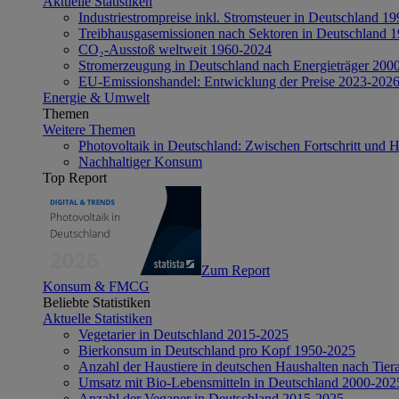
Aktuelle Statistiken
Industriestrompreise inkl. Stromsteuer in Deutschland 1
Treibhausgasemissionen nach Sektoren in Deutschland 
CO₂-Ausstoß weltweit 1960-2024
Stromerzeugung in Deutschland nach Energieträger 200
EU-Emissionshandel: Entwicklung der Preise 2023-202
Energie & Umwelt
Themen
Weitere Themen
Photovoltaik in Deutschland: Zwischen Fortschritt und 
Nachhaltiger Konsum
Top Report
Zum Report
Konsum & FMCG
Beliebte Statistiken
Aktuelle Statistiken
Vegetarier in Deutschland 2015-2025
Bierkonsum in Deutschland pro Kopf 1950-2025
Anzahl der Haustiere in deutschen Haushalten nach Tier
Umsatz mit Bio-Lebensmitteln in Deutschland 2000-202
Anzahl der Veganer in Deutschland 2015-2025