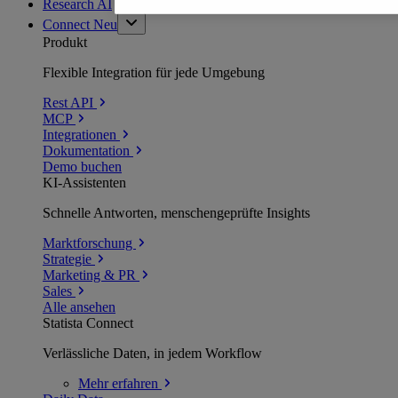
Research AI
Connect
Neu
Produkt
Flexible Integration für jede Umgebung
Rest API
MCP
Integrationen
Dokumentation
Demo buchen
KI-Assistenten
Schnelle Antworten, menschengeprüfte Insights
Marktforschung
Strategie
Marketing & PR
Sales
Alle ansehen
Statista Connect
Verlässliche Daten, in jedem Workflow
Mehr
erfahren