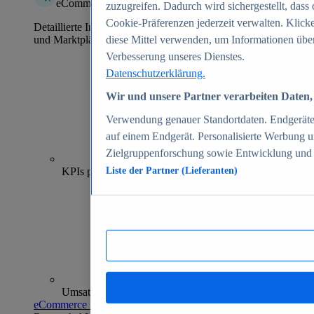
eCommerce Insights
zuzugreifen. Dadurch wird sichergestellt, dass 
Cookie-Präferenzen jederzeit verwalten. Klick
Detaillierte Informationen zu mehr als 39.000 Online-Shops
und Marktplätzen
diese Mittel verwenden, um Informationen über
Verbesserung unseres Dienstes.
Datenschutzerklärung.
Wir und unsere Partner verarbeiten Daten, 
Verwendung genauer Standortdaten. Endgeräteei
auf einem Endgerät. Personalisierte Werbung 
Zielgruppenforschung sowie Entwicklung und
70+
KPIs pro Shop
Liste der Partner (Lieferanten)
Umsatzanalysen und -prognosen
eCommerce Insights entdecken