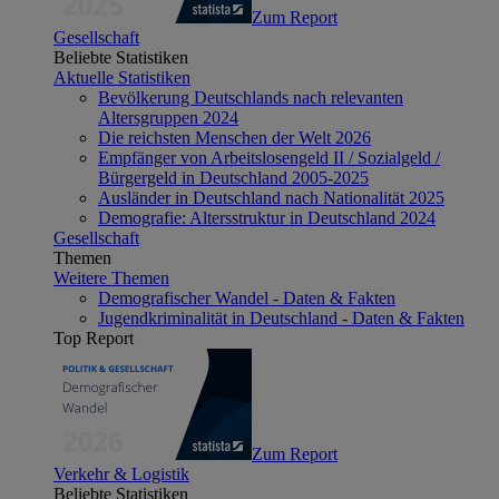
Zum Report
Gesellschaft
Beliebte Statistiken
Aktuelle Statistiken
Bevölkerung Deutschlands nach relevanten
Altersgruppen 2024
Die reichsten Menschen der Welt 2026
Empfänger von Arbeitslosengeld II / Sozialgeld /
Bürgergeld in Deutschland 2005-2025
Ausländer in Deutschland nach Nationalität 2025
Demografie: Altersstruktur in Deutschland 2024
Gesellschaft
Themen
Weitere Themen
Demografischer Wandel - Daten & Fakten
Jugendkriminalität in Deutschland - Daten & Fakten
Top Report
Zum Report
Verkehr & Logistik
Beliebte Statistiken