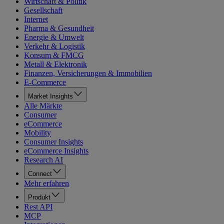
Wirtschaft & Politik
Gesellschaft
Internet
Pharma & Gesundheit
Energie & Umwelt
Verkehr & Logistik
Konsum & FMCG
Metall & Elektronik
Finanzen, Versicherungen & Immobilien
E-Commerce
Market Insights
Alle Märkte
Consumer
eCommerce
Mobility
Consumer Insights
eCommerce Insights
Research AI
Connect
Mehr erfahren
Produkt
Rest API
MCP