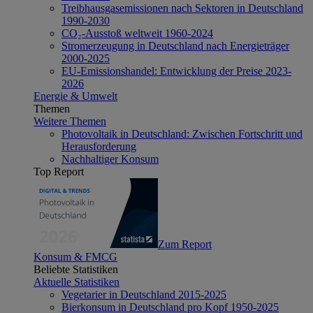
Treibhausgasemissionen nach Sektoren in Deutschland
1990-2030
CO₂-Ausstoß weltweit 1960-2024
Stromerzeugung in Deutschland nach Energieträger
2000-2025
EU-Emissionshandel: Entwicklung der Preise 2023-
2026
Energie & Umwelt
Themen
Weitere Themen
Photovoltaik in Deutschland: Zwischen Fortschritt und
Herausforderung
Nachhaltiger Konsum
Top Report
Zum Report
Konsum & FMCG
Beliebte Statistiken
Aktuelle Statistiken
Vegetarier in Deutschland 2015-2025
Bierkonsum in Deutschland pro Kopf 1950-2025