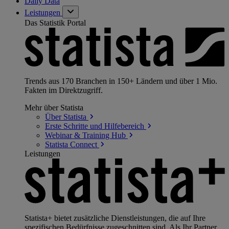
Daily Data
Leistungen
Das Statistik Portal
Trends aus 170 Branchen in 150+ Ländern und über 1 Mio.
Fakten im Direktzugriff.
Mehr über Statista
Über
Statista
Erste Schritte und
Hilfebereich
Webinar & Training
Hub
Statista
Connect
Leistungen
Statista+ bietet zusätzliche Dienstleistungen, die auf Ihre
spezifischen Bedürfnisse zugeschnitten sind. Als Ihr Partner