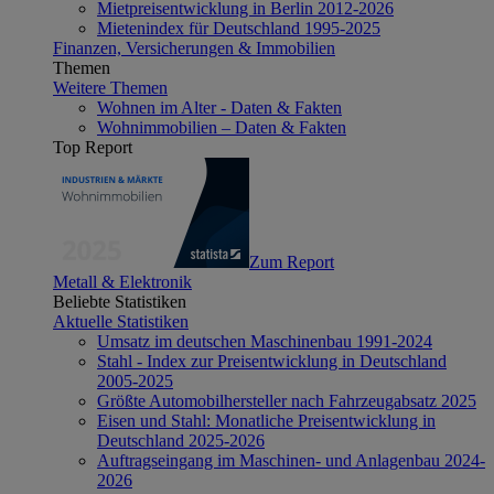
Mietpreisentwicklung in Berlin 2012-2026
Mietenindex für Deutschland 1995-2025
Finanzen, Versicherungen & Immobilien
Themen
Weitere Themen
Wohnen im Alter - Daten & Fakten
Wohnimmobilien – Daten & Fakten
Top Report
Zum Report
Metall & Elektronik
Beliebte Statistiken
Aktuelle Statistiken
Umsatz im deutschen Maschinenbau 1991-2024
Stahl - Index zur Preisentwicklung in Deutschland
2005-2025
Größte Automobilhersteller nach Fahrzeugabsatz 2025
Eisen und Stahl: Monatliche Preisentwicklung in
Deutschland 2025-2026
Auftragseingang im Maschinen- und Anlagenbau 2024-
2026