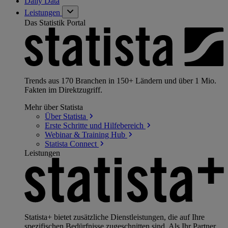
Daily Data
Leistungen
Das Statistik Portal
Trends aus 170 Branchen in 150+ Ländern und über 1 Mio.
Fakten im Direktzugriff.
Mehr über Statista
Über
Statista
Erste Schritte und
Hilfebereich
Webinar & Training
Hub
Statista
Connect
Leistungen
Statista+ bietet zusätzliche Dienstleistungen, die auf Ihre
spezifischen Bedürfnisse zugeschnitten sind. Als Ihr Partner