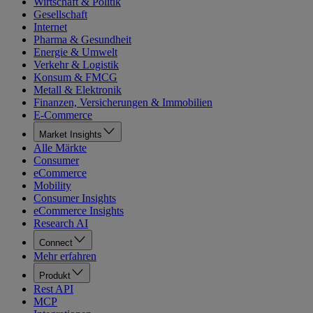
Wirtschaft & Politik
Gesellschaft
Internet
Pharma & Gesundheit
Energie & Umwelt
Verkehr & Logistik
Konsum & FMCG
Metall & Elektronik
Finanzen, Versicherungen & Immobilien
E-Commerce
Market Insights
Alle Märkte
Consumer
eCommerce
Mobility
Consumer Insights
eCommerce Insights
Research AI
Connect
Mehr erfahren
Produkt
Rest API
MCP