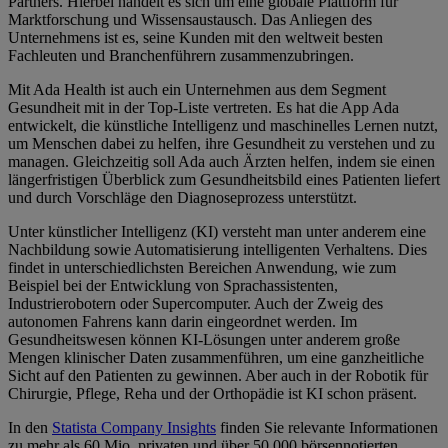
Partners. Hierbei handelt es sich um eine globale Plattform für
Marktforschung und Wissensaustausch. Das Anliegen des
Unternehmens ist es, seine Kunden mit den weltweit besten
Fachleuten und Branchenführern zusammenzubringen.
Mit Ada Health ist auch ein Unternehmen aus dem Segment
Gesundheit mit in der Top-Liste vertreten. Es hat die App Ada
entwickelt, die künstliche Intelligenz und maschinelles Lernen nutzt,
um Menschen dabei zu helfen, ihre Gesundheit zu verstehen und zu
managen. Gleichzeitig soll Ada auch Ärzten helfen, indem sie einen
längerfristigen Überblick zum Gesundheitsbild eines Patienten liefert
und durch Vorschläge den Diagnoseprozess unterstützt.
Unter künstlicher Intelligenz (KI) versteht man unter anderem eine
Nachbildung sowie Automatisierung intelligenten Verhaltens. Dies
findet in unterschiedlichsten Bereichen Anwendung, wie zum
Beispiel bei der Entwicklung von Sprachassistenten,
Industrierobotern oder Supercomputer. Auch der Zweig des
autonomen Fahrens kann darin eingeordnet werden. Im
Gesundheitswesen können KI-Lösungen unter anderem große
Mengen klinischer Daten zusammenführen, um eine ganzheitliche
Sicht auf den Patienten zu gewinnen. Aber auch in der Robotik für
Chirurgie, Pflege, Reha und der Orthopädie ist KI schon präsent.
In den
Statista Company Insights
finden Sie relevante Informationen
zu mehr als 60 Mio. privaten und über 50.000 börsennotierten