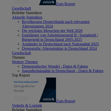
Zum Report
Gesellschaft
Beliebte Statistiken
Aktuelle Statistiken
Bevölkerung Deutschlands nach relevanten
Altersgruppen 2024
Die reichsten Menschen der Welt 2026
Empfänger von Arbeitslosengeld II / Sozialgeld /
Bürgergeld in Deutschland 2005-2025
Ausländer in Deutschland nach Nationalität 2025
Demografie: Altersstruktur in Deutschland 2024
Gesellschaft
Themen
Weitere Themen
Demografischer Wandel - Daten & Fakten
Jugendkriminalität in Deutschland - Daten & Fakten
Top Report
Zum Report
Verkehr & Logistik
Beliebte Statistiken