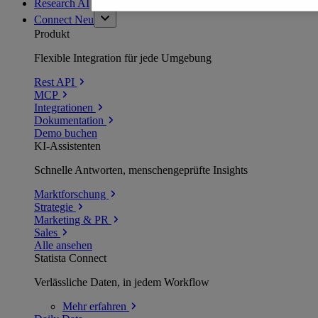
Research AI
Connect
Neu
Produkt
Flexible Integration für jede Umgebung
Rest API
MCP
Integrationen
Dokumentation
Demo buchen
KI-Assistenten
Schnelle Antworten, menschengeprüfte Insights
Marktforschung
Strategie
Marketing & PR
Sales
Alle ansehen
Statista Connect
Verlässliche Daten, in jedem Workflow
Mehr
erfahren