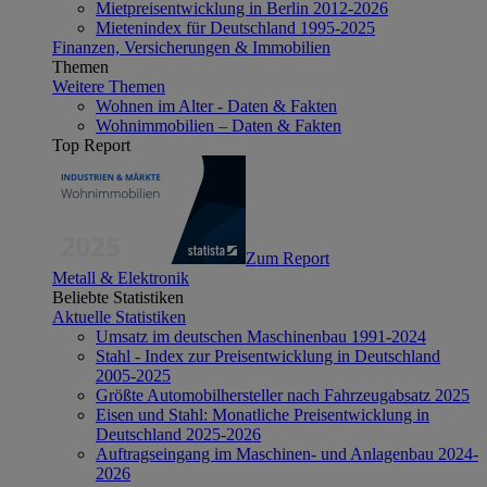
Mietpreisentwicklung in Berlin 2012-2026
Mietenindex für Deutschland 1995-2025
Finanzen, Versicherungen & Immobilien
Themen
Weitere Themen
Wohnen im Alter - Daten & Fakten
Wohnimmobilien – Daten & Fakten
Top Report
Zum Report
Metall & Elektronik
Beliebte Statistiken
Aktuelle Statistiken
Umsatz im deutschen Maschinenbau 1991-2024
Stahl - Index zur Preisentwicklung in Deutschland
2005-2025
Größte Automobilhersteller nach Fahrzeugabsatz 2025
Eisen und Stahl: Monatliche Preisentwicklung in
Deutschland 2025-2026
Auftragseingang im Maschinen- und Anlagenbau 2024-
2026