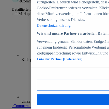
eCommerce Insights
zuzugreifen. Dadurch wird sichergestellt, dass 
Cookie-Präferenzen jederzeit verwalten. Klick
Detaillierte Informationen zu mehr als 39.000 Online-Shops
und Marktplätzen
diese Mittel verwenden, um Informationen über
Verbesserung unseres Dienstes.
Datenschutzerklärung.
Wir und unsere Partner verarbeiten Daten, 
Verwendung genauer Standortdaten. Endgeräteei
auf einem Endgerät. Personalisierte Werbung 
Zielgruppenforschung sowie Entwicklung und
70+
KPIs pro Shop
Liste der Partner (Lieferanten)
Umsatzanalysen und -prognosen
eCommerce Insights entdecken