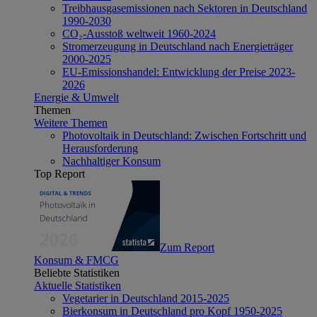
Treibhausgasemissionen nach Sektoren in Deutschland
1990-2030
CO₂-Ausstoß weltweit 1960-2024
Stromerzeugung in Deutschland nach Energieträger
2000-2025
EU-Emissionshandel: Entwicklung der Preise 2023-
2026
Energie & Umwelt
Themen
Weitere Themen
Photovoltaik in Deutschland: Zwischen Fortschritt und
Herausforderung
Nachhaltiger Konsum
Top Report
Zum Report
Konsum & FMCG
Beliebte Statistiken
Aktuelle Statistiken
Vegetarier in Deutschland 2015-2025
Bierkonsum in Deutschland pro Kopf 1950-2025