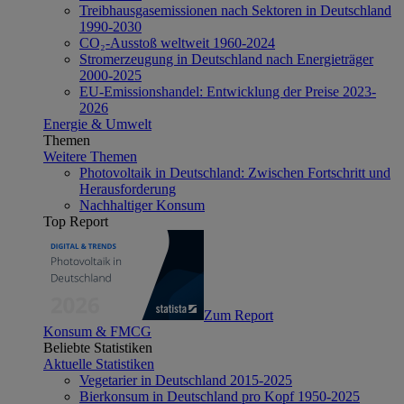
Treibhausgasemissionen nach Sektoren in Deutschland
1990-2030
CO₂-Ausstoß weltweit 1960-2024
Stromerzeugung in Deutschland nach Energieträger
2000-2025
EU-Emissionshandel: Entwicklung der Preise 2023-
2026
Energie & Umwelt
Themen
Weitere Themen
Photovoltaik in Deutschland: Zwischen Fortschritt und
Herausforderung
Nachhaltiger Konsum
Top Report
Zum Report
Konsum & FMCG
Beliebte Statistiken
Aktuelle Statistiken
Vegetarier in Deutschland 2015-2025
Bierkonsum in Deutschland pro Kopf 1950-2025