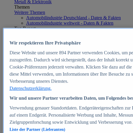
Metall & Elektronik
Themen
Weitere Themen
Automobilindustrie Deutschland - Daten & Fakten
Automobilindustrie weltweit - Daten & Fakten
Top Report
Wir respektieren Ihre Privatsphäre
Diese Website und unsere
894
Partner verwenden Cookies, um pe
Zum Report
zuzugreifen. Dadurch wird sichergestellt, dass der Inhalt korrekt
E-commerce
Cookie-Präferenzen jederzeit verwalten. Klicken Sie dazu auf die
Beliebte Statistiken
diese Mittel verwenden, um Informationen über Ihre Besuche zu s
Aktuelle Statistiken
E-Commerce - Entwicklung des Umsatzes in
Verbesserung unseres Dienstes.
Deutschland 1999-2025
Datenschutzerklärung.
Umsatz von Amazon in Deutschland und weltweit
2010-2025
Wir und unsere Partner verarbeiten Daten, um Folgendes bere
B2C-E-Commerce: Top-50 Online Shops in
Deutschland 2024
Verwendung genauer Standortdaten. Endgeräteeigenschaften zur Id
Marktanteile von Online-Zahlungsverfahren in
auf einem Endgerät. Personalisierte Werbung und Inhalte, Messu
Deutschland 2024
Zielgruppenforschung sowie Entwicklung und Verbesserung von
Umsatzstarke Warengruppen im Online-Handel in
Deutschland 2023-2025
Liste der Partner (Lieferanten)