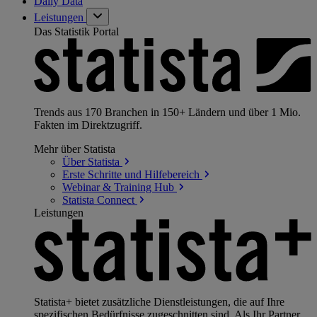
Daily Data
Leistungen
Das Statistik Portal
Trends aus 170 Branchen in 150+ Ländern und über 1 Mio.
Fakten im Direktzugriff.
Mehr über Statista
Über
Statista
Erste Schritte und
Hilfebereich
Webinar & Training
Hub
Statista
Connect
Leistungen
Statista+ bietet zusätzliche Dienstleistungen, die auf Ihre
spezifischen Bedürfnisse zugeschnitten sind. Als Ihr Partner