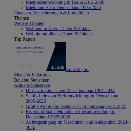
Mietpreisentwicklung in Berlin 2012-2026
Mietenindex für Deutschland 1995-2025
Finanzen, Versicherungen & Immobilien
Themen
Weitere Themen
Wohnen im Alter - Daten & Fakten
Wohnimmobilien – Daten & Fakten
Top Report
Zum Report
Metall & Elektronik
Beliebte Statistiken
Aktuelle Statistiken
Umsatz im deutschen Maschinenbau 1991-2024
Stahl - Index zur Preisentwicklung in Deutschland
2005-2025
Größte Automobilhersteller nach Fahrzeugabsatz 2025
Eisen und Stahl: Monatliche Preisentwicklung in
Deutschland 2025-2026
Auftragseingang im Maschinen- und Anlagenbau 2024-
2026