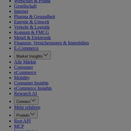
Wirtschaft & Politik
Gesellschaft
Internet
Pharma & Gesundheit
Energie & Umwelt
Verkehr & Logistik
Konsum & FMCG
Metall & Elektronik
Finanzen, Versicherungen & Immobilien
E-Commerce
Market Insights
Alle Märkte
Consumer
eCommerce
Mobility
Consumer Insights
eCommerce Insights
Research AI
Connect
Mehr erfahren
Produkt
Rest API
MCP