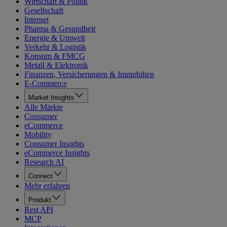
Wirtschaft & Politik
Gesellschaft
Internet
Pharma & Gesundheit
Energie & Umwelt
Verkehr & Logistik
Konsum & FMCG
Metall & Elektronik
Finanzen, Versicherungen & Immobilien
E-Commerce
Market Insights
Alle Märkte
Consumer
eCommerce
Mobility
Consumer Insights
eCommerce Insights
Research AI
Connect
Mehr erfahren
Produkt
Rest API
MCP