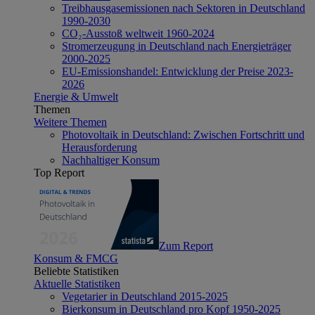
Treibhausgasemissionen nach Sektoren in Deutschland
1990-2030
CO₂-Ausstoß weltweit 1960-2024
Stromerzeugung in Deutschland nach Energieträger
2000-2025
EU-Emissionshandel: Entwicklung der Preise 2023-
2026
Energie & Umwelt
Themen
Weitere Themen
Photovoltaik in Deutschland: Zwischen Fortschritt und
Herausforderung
Nachhaltiger Konsum
Top Report
Zum Report
Konsum & FMCG
Beliebte Statistiken
Aktuelle Statistiken
Vegetarier in Deutschland 2015-2025
Bierkonsum in Deutschland pro Kopf 1950-2025