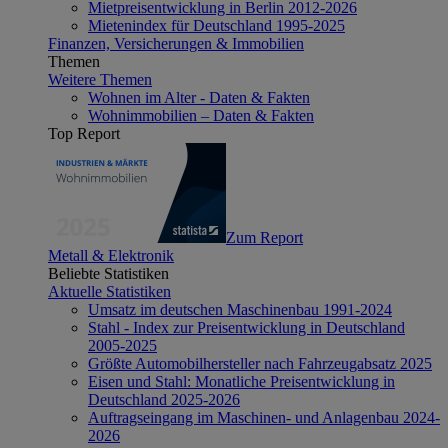
Mietpreisentwicklung in Berlin 2012-2026
Mietenindex für Deutschland 1995-2025
Finanzen, Versicherungen & Immobilien
Themen
Weitere Themen
Wohnen im Alter - Daten & Fakten
Wohnimmobilien – Daten & Fakten
Top Report
Zum Report
Metall & Elektronik
Beliebte Statistiken
Aktuelle Statistiken
Umsatz im deutschen Maschinenbau 1991-2024
Stahl - Index zur Preisentwicklung in Deutschland
2005-2025
Größte Automobilhersteller nach Fahrzeugabsatz 2025
Eisen und Stahl: Monatliche Preisentwicklung in
Deutschland 2025-2026
Auftragseingang im Maschinen- und Anlagenbau 2024-
2026