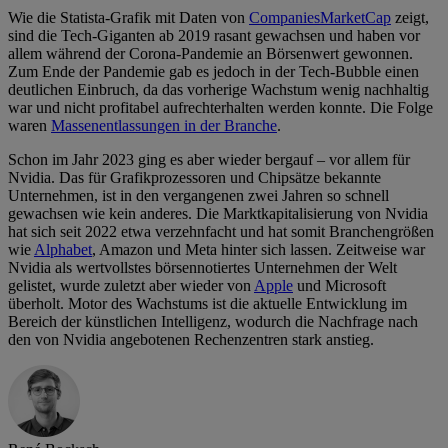
Wie die Statista-Grafik mit Daten von
CompaniesMarketCap
zeigt,
sind die Tech-Giganten ab 2019 rasant gewachsen und haben vor
allem während der Corona-Pandemie an Börsenwert gewonnen.
Zum Ende der Pandemie gab es jedoch in der Tech-Bubble einen
deutlichen Einbruch, da das vorherige Wachstum wenig nachhaltig
war und nicht profitabel aufrechterhalten werden konnte. Die Folge
waren
Massenentlassungen in der Branche
.
Schon im Jahr 2023 ging es aber wieder bergauf – vor allem für
Nvidia. Das für Grafikprozessoren und Chipsätze bekannte
Unternehmen, ist in den vergangenen zwei Jahren so schnell
gewachsen wie kein anderes. Die Marktkapitalisierung von Nvidia
hat sich seit 2022 etwa verzehnfacht und hat somit Branchengrößen
wie
Alphabet
, Amazon und Meta hinter sich lassen. Zeitweise war
Nvidia als wertvollstes börsennotiertes Unternehmen der Welt
gelistet, wurde zuletzt aber wieder von
Apple
und Microsoft
überholt. Motor des Wachstums ist die aktuelle Entwicklung im
Bereich der künstlichen Intelligenz, wodurch die Nachfrage nach
den von Nvidia angebotenen Rechenzentren stark anstieg.