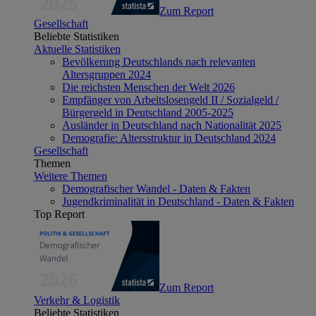
Zum Report
Gesellschaft
Beliebte Statistiken
Aktuelle Statistiken
Bevölkerung Deutschlands nach relevanten
Altersgruppen 2024
Die reichsten Menschen der Welt 2026
Empfänger von Arbeitslosengeld II / Sozialgeld /
Bürgergeld in Deutschland 2005-2025
Ausländer in Deutschland nach Nationalität 2025
Demografie: Altersstruktur in Deutschland 2024
Gesellschaft
Themen
Weitere Themen
Demografischer Wandel - Daten & Fakten
Jugendkriminalität in Deutschland - Daten & Fakten
Top Report
Zum Report
Verkehr & Logistik
Beliebte Statistiken