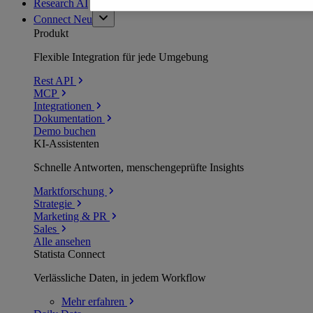
Research AI
Connect
Neu
Produkt
Flexible Integration für jede Umgebung
Rest API
MCP
Integrationen
Dokumentation
Demo buchen
KI-Assistenten
Schnelle Antworten, menschengeprüfte Insights
Marktforschung
Strategie
Marketing & PR
Sales
Alle ansehen
Statista Connect
Verlässliche Daten, in jedem Workflow
Mehr
erfahren