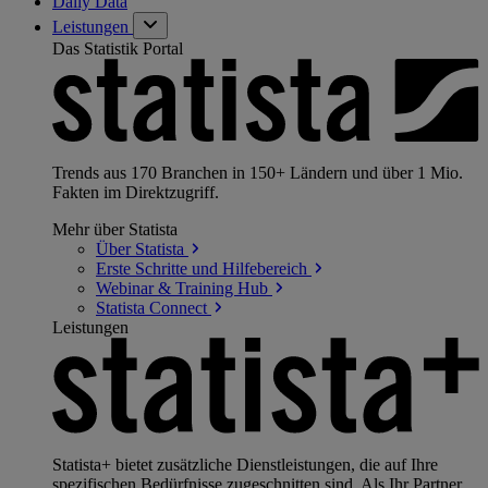
Daily Data
Leistungen
Das Statistik Portal
Trends aus 170 Branchen in 150+ Ländern und über 1 Mio.
Fakten im Direktzugriff.
Mehr über Statista
Über
Statista
Erste Schritte und
Hilfebereich
Webinar & Training
Hub
Statista
Connect
Leistungen
Statista+ bietet zusätzliche Dienstleistungen, die auf Ihre
spezifischen Bedürfnisse zugeschnitten sind. Als Ihr Partner