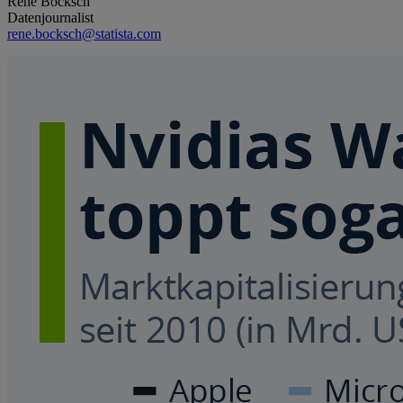
René Bocksch
Datenjournalist
rene.bocksch@statista.com