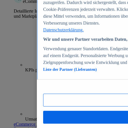
eCommerce Insights
zuzugreifen. Dadurch wird sichergestellt, dass 
Cookie-Präferenzen jederzeit verwalten. Klick
Detaillierte Informationen zu mehr als 39.000 Online-Shops
und Marktplätzen
diese Mittel verwenden, um Informationen über
Verbesserung unseres Dienstes.
Datenschutzerklärung.
Wir und unsere Partner verarbeiten Daten, 
Verwendung genauer Standortdaten. Endgeräteei
auf einem Endgerät. Personalisierte Werbung 
Zielgruppenforschung sowie Entwicklung und
70+
KPIs pro Shop
Liste der Partner (Lieferanten)
Umsatzanalysen und -prognosen
eCommerce Insights entdecken