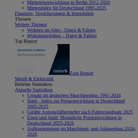
Mietpreisentwicklung in Berlin 2012-2026
Mietenindex für Deutschland 1995-2025
Finanzen, Versicherungen & Immobilien
Themen
Weitere Themen
Wohnen im Alter - Daten & Fakten
Wohnimmobilien – Daten & Fakten
Top Report
Zum Report
Metall & Elektronik
Beliebte Statistiken
Aktuelle Statistiken
Umsatz im deutschen Maschinenbau 1991-2024
Stahl - Index zur Preisentwicklung in Deutschland
2005-2025
Größte Automobilhersteller nach Fahrzeugabsatz 2025
Eisen und Stahl: Monatliche Preisentwicklung in
Deutschland 2025-2026
Auftragseingang im Maschinen- und Anlagenbau 2024-
2026