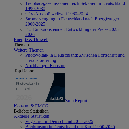
Treibhausgasemissionen nach Sektoren in Deutschland
1990-2030
CO₂-Ausstoß weltweit 1960-2024
Stromerzeugung in Deutschland nach Energieträger
2000-2025
EU-Emissionshandel: Entwicklung der Preise 2023-
2026
Energie & Umwelt
Themen
Weitere Themen
Photovoltaik in Deutschland: Zwischen Fortschritt und
Herausforderung
Nachhaltiger Konsum
Top Report
Zum Report
Konsum & FMCG
Beliebte Statistiken
Aktuelle Statistiken
Vegetarier in Deutschland 2015-2025
Bierkonsum in Deutschland pro Kopf 1950-2025