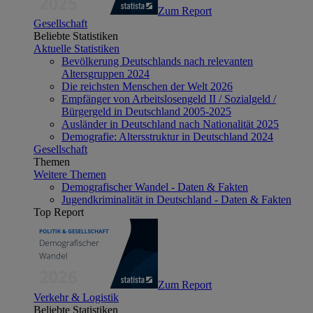
Zum Report
Gesellschaft
Beliebte Statistiken
Aktuelle Statistiken
Bevölkerung Deutschlands nach relevanten
Altersgruppen 2024
Die reichsten Menschen der Welt 2026
Empfänger von Arbeitslosengeld II / Sozialgeld /
Bürgergeld in Deutschland 2005-2025
Ausländer in Deutschland nach Nationalität 2025
Demografie: Altersstruktur in Deutschland 2024
Gesellschaft
Themen
Weitere Themen
Demografischer Wandel - Daten & Fakten
Jugendkriminalität in Deutschland - Daten & Fakten
Top Report
Zum Report
Verkehr & Logistik
Beliebte Statistiken