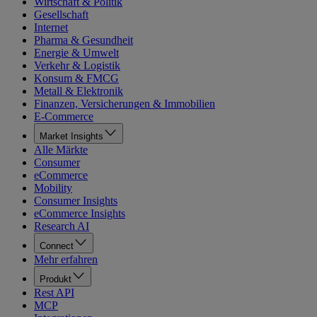
Wirtschaft & Politik
Gesellschaft
Internet
Pharma & Gesundheit
Energie & Umwelt
Verkehr & Logistik
Konsum & FMCG
Metall & Elektronik
Finanzen, Versicherungen & Immobilien
E-Commerce
Market Insights
Alle Märkte
Consumer
eCommerce
Mobility
Consumer Insights
eCommerce Insights
Research AI
Connect
Mehr erfahren
Produkt
Rest API
MCP