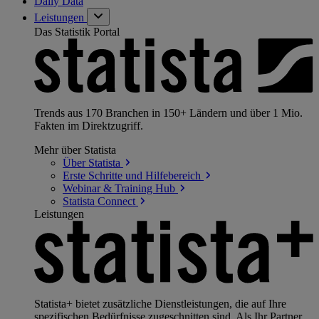
Daily Data
Leistungen
Das Statistik Portal
Trends aus 170 Branchen in 150+ Ländern und über 1 Mio.
Fakten im Direktzugriff.
Mehr über Statista
Über
Statista
Erste Schritte und
Hilfebereich
Webinar & Training
Hub
Statista
Connect
Leistungen
Statista+ bietet zusätzliche Dienstleistungen, die auf Ihre
spezifischen Bedürfnisse zugeschnitten sind. Als Ihr Partner