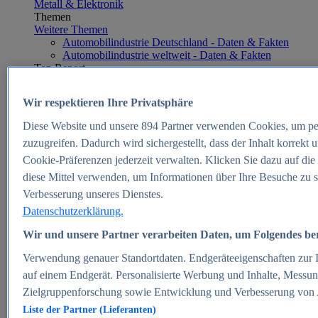
Metall & Elektronik
Themen
Weitere Themen
Automobilindustrie Deutschland - Daten & Fakten
Automobilindustrie weltweit - Daten & Fakten
Top Report
Wir respektieren Ihre Privatsphäre
Diese Website und unsere
894
Partner verwenden Cookies, um pe
Zum Report
zuzugreifen. Dadurch wird sichergestellt, dass der Inhalt korrekt
E-commerce
Cookie-Präferenzen jederzeit verwalten. Klicken Sie dazu auf die
Beliebte Statistiken
diese Mittel verwenden, um Informationen über Ihre Besuche zu s
Aktuelle Statistiken
E-Commerce - Entwicklung des Umsatzes in
Verbesserung unseres Dienstes.
Deutschland 1999-2025
Datenschutzerklärung.
Umsatz von Amazon in Deutschland und weltweit
2010-2025
Wir und unsere Partner verarbeiten Daten, um Folgendes bere
B2C-E-Commerce: Top-50 Online Shops in
Deutschland 2024
Verwendung genauer Standortdaten. Endgeräteeigenschaften zur Id
Marktanteile von Online-Zahlungsverfahren in
auf einem Endgerät. Personalisierte Werbung und Inhalte, Messu
Deutschland 2024
Zielgruppenforschung sowie Entwicklung und Verbesserung von
Umsatzstarke Warengruppen im Online-Handel in
Deutschland 2023-2025
Liste der Partner (Lieferanten)