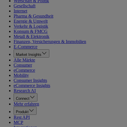
Wirtschaft & Politik
Gesellschaft
Internet
Pharma & Gesundheit
Energie & Umwelt
Verkehr & Logistik
Konsum & FMCG
Metall & Elektronik
Finanzen, Versicherungen & Immobilien
E-Commerce
Market Insights
Alle Märkte
Consumer
eCommerce
Mobility
Consumer Insights
eCommerce Insights
Research AI
Connect
Mehr erfahren
Produkt
Rest API
MCP