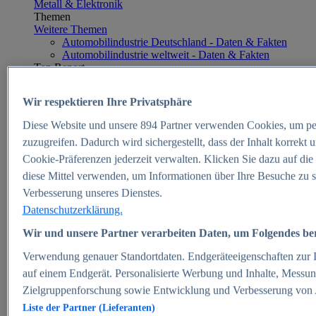
Metall & Elektronik
Themen
Weitere Themen
Automobilindustrie Deutschland - Daten & Fakten
Automobilindustrie weltweit - Daten & Fakten
Top Report
Wir respektieren Ihre Privatsphäre
Diese Website und unsere
894
Partner verwenden Cookies, um pe
Zum Report
zuzugreifen. Dadurch wird sichergestellt, dass der Inhalt korrekt
E-commerce
Cookie-Präferenzen jederzeit verwalten. Klicken Sie dazu auf die
Beliebte Statistiken
diese Mittel verwenden, um Informationen über Ihre Besuche zu s
Aktuelle Statistiken
E-Commerce - Entwicklung des Umsatzes in
Verbesserung unseres Dienstes.
Deutschland 1999-2025
Datenschutzerklärung.
Umsatz von Amazon in Deutschland und weltweit
2010-2025
Wir und unsere Partner verarbeiten Daten, um Folgendes bere
B2C-E-Commerce: Top-50 Online Shops in
Deutschland 2024
Verwendung genauer Standortdaten. Endgeräteeigenschaften zur Id
Marktanteile von Online-Zahlungsverfahren in
auf einem Endgerät. Personalisierte Werbung und Inhalte, Messu
Deutschland 2024
Zielgruppenforschung sowie Entwicklung und Verbesserung von
Umsatzstarke Warengruppen im Online-Handel in
Deutschland 2023-2025
Liste der Partner (Lieferanten)