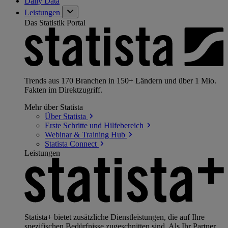
Daily Data
Leistungen
Das Statistik Portal
Trends aus 170 Branchen in 150+ Ländern und über 1 Mio.
Fakten im Direktzugriff.
Mehr über Statista
Über
Statista
Erste Schritte und
Hilfebereich
Webinar & Training
Hub
Statista
Connect
Leistungen
Statista+ bietet zusätzliche Dienstleistungen, die auf Ihre
spezifischen Bedürfnisse zugeschnitten sind. Als Ihr Partner