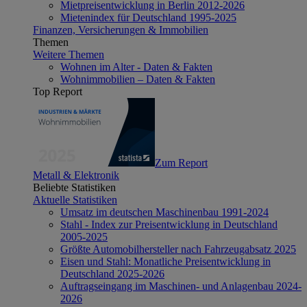
Mietpreisentwicklung in Berlin 2012-2026
Mietenindex für Deutschland 1995-2025
Finanzen, Versicherungen & Immobilien
Themen
Weitere Themen
Wohnen im Alter - Daten & Fakten
Wohnimmobilien – Daten & Fakten
Top Report
Zum Report
Metall & Elektronik
Beliebte Statistiken
Aktuelle Statistiken
Umsatz im deutschen Maschinenbau 1991-2024
Stahl - Index zur Preisentwicklung in Deutschland
2005-2025
Größte Automobilhersteller nach Fahrzeugabsatz 2025
Eisen und Stahl: Monatliche Preisentwicklung in
Deutschland 2025-2026
Auftragseingang im Maschinen- und Anlagenbau 2024-
2026