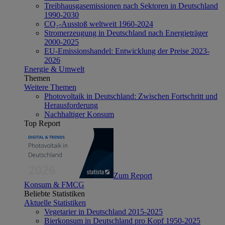
Treibhausgasemissionen nach Sektoren in Deutschland
1990-2030
CO₂-Ausstoß weltweit 1960-2024
Stromerzeugung in Deutschland nach Energieträger
2000-2025
EU-Emissionshandel: Entwicklung der Preise 2023-
2026
Energie & Umwelt
Themen
Weitere Themen
Photovoltaik in Deutschland: Zwischen Fortschritt und
Herausforderung
Nachhaltiger Konsum
Top Report
Zum Report
Konsum & FMCG
Beliebte Statistiken
Aktuelle Statistiken
Vegetarier in Deutschland 2015-2025
Bierkonsum in Deutschland pro Kopf 1950-2025