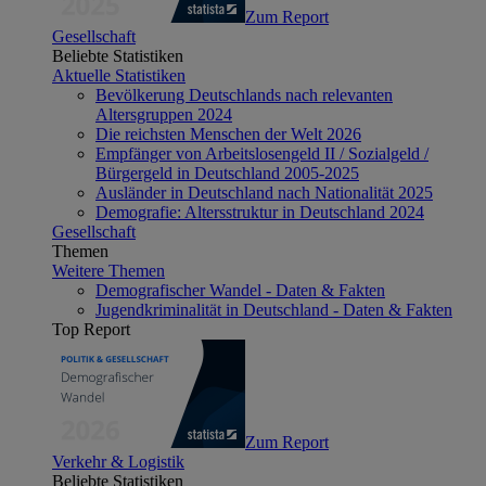
Zum Report
Gesellschaft
Beliebte Statistiken
Aktuelle Statistiken
Bevölkerung Deutschlands nach relevanten
Altersgruppen 2024
Die reichsten Menschen der Welt 2026
Empfänger von Arbeitslosengeld II / Sozialgeld /
Bürgergeld in Deutschland 2005-2025
Ausländer in Deutschland nach Nationalität 2025
Demografie: Altersstruktur in Deutschland 2024
Gesellschaft
Themen
Weitere Themen
Demografischer Wandel - Daten & Fakten
Jugendkriminalität in Deutschland - Daten & Fakten
Top Report
Zum Report
Verkehr & Logistik
Beliebte Statistiken