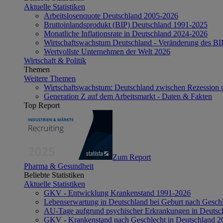
Aktuelle Statistiken
Arbeitslosenquote Deutschland 2005-2026
Bruttoinlandsprodukt (BIP) Deutschland 1991-2025
Monatliche Inflationsrate in Deutschland 2024-2026
Wirtschaftswachstum Deutschland - Veränderung des B
Wertvollste Unternehmen der Welt 2026
Wirtschaft & Politik
Themen
Weitere Themen
Wirtschaftswachstum: Deutschland zwischen Rezession 
Generation Z auf dem Arbeitsmarkt - Daten & Fakten
Top Report
Zum Report
Pharma & Gesundheit
Beliebte Statistiken
Aktuelle Statistiken
GKV - Entwicklung Krankenstand 1991-2026
Lebenserwartung in Deutschland bei Geburt nach Gesch
AU-Tage aufgrund psychischer Erkrankungen in Deutsc
GKV - Krankenstand nach Geschlecht in Deutschland 