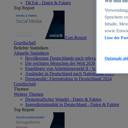
Wir und uns
TikTok - Daten & Fakten
Top Report
Verwendung g
Speichern vo
Inhalte, Mes
sowie Entwi
Zum Report
Liste der Par
Gesellschaft
Beliebte Statistiken
Aktuelle Statistiken
Bevölkerung Deutschlands nach relevanten Altersgrupp
Optionale ab
Die reichsten Menschen der Welt 2026
Empfänger von Arbeitslosengeld II / Sozialgeld / Bürge
Ausländer in Deutschland nach Nationalität 2025
Demografie: Altersstruktur in Deutschland 2024
Gesellschaft
Themen
Weitere Themen
Demografischer Wandel - Daten & Fakten
Jugendkriminalität in Deutschland - Daten & Fakten
Top Report