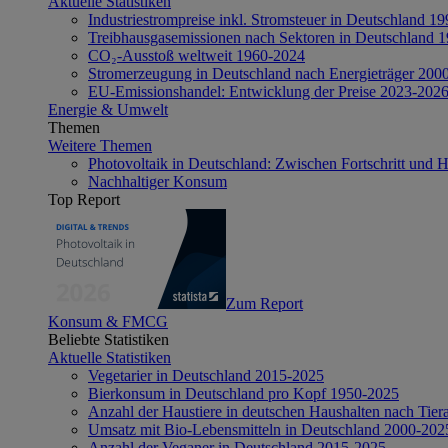
Aktuelle Statistiken
Industriestrompreise inkl. Stromsteuer in Deutschland 1
Treibhausgasemissionen nach Sektoren in Deutschland 
CO₂-Ausstoß weltweit 1960-2024
Stromerzeugung in Deutschland nach Energieträger 200
EU-Emissionshandel: Entwicklung der Preise 2023-202
Energie & Umwelt
Themen
Weitere Themen
Photovoltaik in Deutschland: Zwischen Fortschritt und 
Nachhaltiger Konsum
Top Report
Zum Report
Konsum & FMCG
Beliebte Statistiken
Aktuelle Statistiken
Vegetarier in Deutschland 2015-2025
Bierkonsum in Deutschland pro Kopf 1950-2025
Anzahl der Haustiere in deutschen Haushalten nach Tier
Umsatz mit Bio-Lebensmitteln in Deutschland 2000-202
Anzahl der Veganer in Deutschland 2015-2025