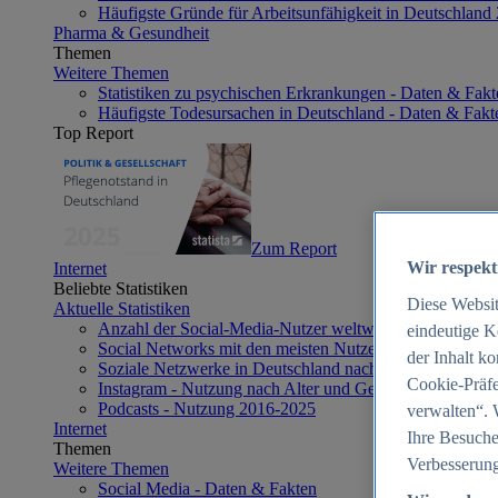
Häufigste Gründe für Arbeitsunfähigkeit in Deutschland
Pharma & Gesundheit
Themen
Weitere Themen
Statistiken zu psychischen Erkrankungen - Daten & Fakt
Häufigste Todesursachen in Deutschland - Daten & Fakt
Top Report
Zum Report
Wir respekt
Internet
Beliebte Statistiken
Diese Websi
Aktuelle Statistiken
Anzahl der Social-Media-Nutzer weltweit 2012-2025
eindeutige K
Social Networks mit den meisten Nutzern weltweit 2025
der Inhalt k
Soziale Netzwerke in Deutschland nach Generationen 2
Cookie-Präfe
Instagram - Nutzung nach Alter und Geschlecht in Deut
Podcasts - Nutzung 2016-2025
verwalten“. 
Internet
Ihre Besuche
Themen
Verbesserung
Weitere Themen
Social Media - Daten & Fakten