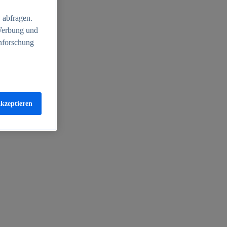
 abfragen.
 Werbung und
nforschung
akzeptieren