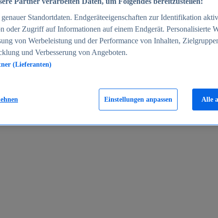
ere Partner verarbeiten Daten, um Folgendes bereitzustellen:
enauer Standortdaten. Endgeräteeigenschaften zur Identifikation aktiv
n oder Zugriff auf Informationen auf einem Endgerät. Personalisierte
sung von Werbeleistung und der Performance von Inhalten, Zielgruppe
cklung und Verbesserung von Angeboten.
tner (Lieferanten)
en 2024
lehnen
Einstellungen anpassen
Alle 
rgeld in Deutschland 2005-2025