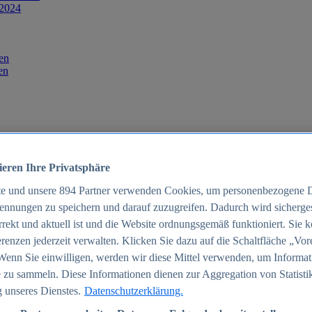
 2024
en
en
ieren Ihre Privatsphäre
te und unsere
894
Partner verwenden Cookies, um personenbezogene 
ennungen zu speichern und darauf zuzugreifen. Dadurch wird sichergest
orrekt und aktuell ist und die Website ordnungsgemäß funktioniert. Sie 
025
renzen jederzeit verwalten. Klicken Sie dazu auf die Schaltfläche „Vor
schland 2025
Wenn Sie einwilligen, werden wir diese Mittel verwenden, um Informat
 zu sammeln. Diese Informationen dienen zur Aggregation von Statisti
 unseres Dienstes.
Datenschutzerklärung.