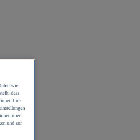
Daten wie
ellt, dass
können Ihre
einstellungen
ionen über
ken und zur