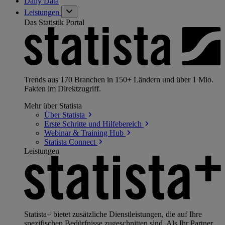
Daily Data
Leistungen
Das Statistik Portal
Trends aus 170 Branchen in 150+ Ländern und über 1 Mio.
Fakten im Direktzugriff.
Mehr über Statista
Über
Statista
Erste Schritte und
Hilfebereich
Webinar & Training
Hub
Statista
Connect
Leistungen
Statista+ bietet zusätzliche Dienstleistungen, die auf Ihre
spezifischen Bedürfnisse zugeschnitten sind. Als Ihr Partner