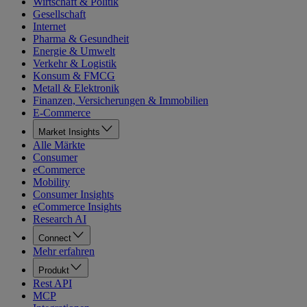
Wirtschaft & Politik
Gesellschaft
Internet
Pharma & Gesundheit
Energie & Umwelt
Verkehr & Logistik
Konsum & FMCG
Metall & Elektronik
Finanzen, Versicherungen & Immobilien
E-Commerce
Market Insights
Alle Märkte
Consumer
eCommerce
Mobility
Consumer Insights
eCommerce Insights
Research AI
Connect
Mehr erfahren
Produkt
Rest API
MCP