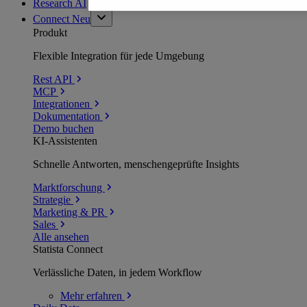
Research AI
Connect
Neu
Produkt
Flexible Integration für jede Umgebung
Rest API
MCP
Integrationen
Dokumentation
Demo buchen
KI-Assistenten
Schnelle Antworten, menschengeprüfte Insights
Marktforschung
Strategie
Marketing & PR
Sales
Alle ansehen
Statista Connect
Verlässliche Daten, in jedem Workflow
Mehr
erfahren