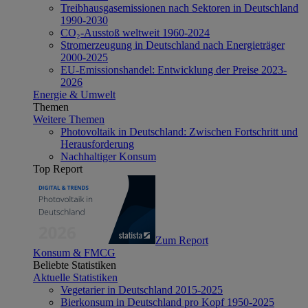
Treibhausgasemissionen nach Sektoren in Deutschland
1990-2030
CO₂-Ausstoß weltweit 1960-2024
Stromerzeugung in Deutschland nach Energieträger
2000-2025
EU-Emissionshandel: Entwicklung der Preise 2023-
2026
Energie & Umwelt
Themen
Weitere Themen
Photovoltaik in Deutschland: Zwischen Fortschritt und
Herausforderung
Nachhaltiger Konsum
Top Report
Zum Report
Konsum & FMCG
Beliebte Statistiken
Aktuelle Statistiken
Vegetarier in Deutschland 2015-2025
Bierkonsum in Deutschland pro Kopf 1950-2025