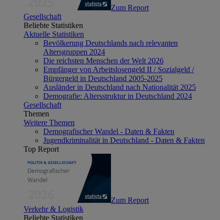
Zum Report
Gesellschaft
Beliebte Statistiken
Aktuelle Statistiken
Bevölkerung Deutschlands nach relevanten
Altersgruppen 2024
Die reichsten Menschen der Welt 2026
Empfänger von Arbeitslosengeld II / Sozialgeld /
Bürgergeld in Deutschland 2005-2025
Ausländer in Deutschland nach Nationalität 2025
Demografie: Altersstruktur in Deutschland 2024
Gesellschaft
Themen
Weitere Themen
Demografischer Wandel - Daten & Fakten
Jugendkriminalität in Deutschland - Daten & Fakten
Top Report
Zum Report
Verkehr & Logistik
Beliebte Statistiken