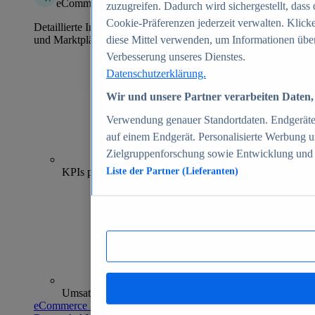
eCommerce Insights
zuzugreifen. Dadurch wird sichergestellt, dass 
Cookie-Präferenzen jederzeit verwalten. Klick
Detaillierte Informationen zu mehr als 39.000 Online-Shops
und Marktplätzen
diese Mittel verwenden, um Informationen über
Verbesserung unseres Dienstes.
Datenschutzerklärung.
Wir und unsere Partner verarbeiten Daten, 
Verwendung genauer Standortdaten. Endgeräteei
auf einem Endgerät. Personalisierte Werbung 
Zielgruppenforschung sowie Entwicklung und
70+
KPIs pro Shop
Liste der Partner (Lieferanten)
Umsatzanalysen und -prognosen
eCommerce Insights entdecken