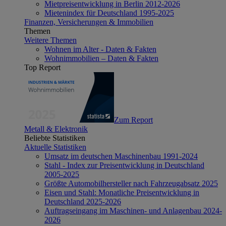
Mietpreisentwicklung in Berlin 2012-2026
Mietenindex für Deutschland 1995-2025
Finanzen, Versicherungen & Immobilien
Themen
Weitere Themen
Wohnen im Alter - Daten & Fakten
Wohnimmobilien – Daten & Fakten
Top Report
Zum Report
Metall & Elektronik
Beliebte Statistiken
Aktuelle Statistiken
Umsatz im deutschen Maschinenbau 1991-2024
Stahl - Index zur Preisentwicklung in Deutschland
2005-2025
Größte Automobilhersteller nach Fahrzeugabsatz 2025
Eisen und Stahl: Monatliche Preisentwicklung in
Deutschland 2025-2026
Auftragseingang im Maschinen- und Anlagenbau 2024-
2026