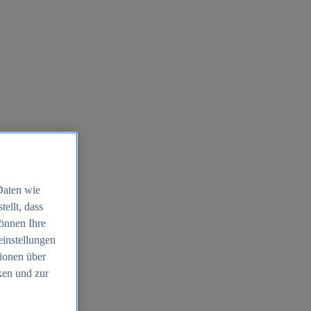
Daten wie
ellt, dass
können Ihre
einstellungen
ionen über
ken und zur