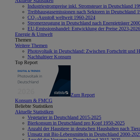
Aktuelle Statistiken
Industriestrompreise inkl. Stromsteuer in Deutschland 1
Treibhausgasemissionen nach Sektoren in Deutschland 
CO₂-Ausstoß weltweit 1960-2024
Stromerzeugung in Deutschland nach Energieträger 200
EU-Emissionshandel: Entwicklung der Preise 2023-202
Energie & Umwelt
Themen
Weitere Themen
Photovoltaik in Deutschland: Zwischen Fortschritt und 
Nachhaltiger Konsum
Top Report
Zum Report
Konsum & FMCG
Beliebte Statistiken
Aktuelle Statistiken
Vegetarier in Deutschland 2015-2025
Bierkonsum in Deutschland pro Kopf 1950-2025
Anzahl der Haustiere in deutschen Haushalten nach Tier
Umsatz mit Bio-Lebensmitteln in Deutschland 2000-202
Anzahl der Veganer in Deutschland 2015-2025