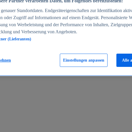
ere Partner verarbeiten Daten, um Folgendes bereitzustellen:
enauer Standortdaten. Endgeräteeigenschaften zur Identifikation aktiv
n oder Zugriff auf Informationen auf einem Endgerät. Personalisierte
sung von Werbeleistung und der Performance von Inhalten, Zielgruppe
cklung und Verbesserung von Angeboten.
tner (Lieferanten)
en 2024
lehnen
Einstellungen anpassen
Alle 
rgeld in Deutschland 2005-2025