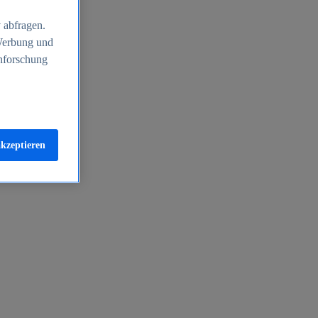
 abfragen.
 Werbung und
nforschung
akzeptieren