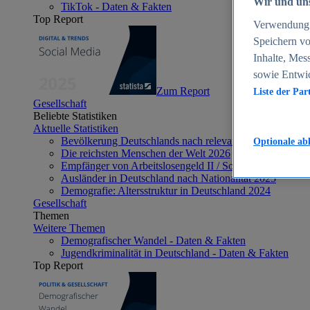
Wir und uns
TikTok - Daten & Fakten
Top Report
Verwendung g
Speichern vo
Inhalte, Mes
sowie Entwi
Zum Report
Liste der Par
Gesellschaft
Beliebte Statistiken
Aktuelle Statistiken
Bevölkerung Deutschlands nach relevanten Altersgrupp
Optionale ab
Die reichsten Menschen der Welt 2026
Empfänger von Arbeitslosengeld II / Sozialgeld / Bürge
Ausländer in Deutschland nach Nationalität 2025
Demografie: Altersstruktur in Deutschland 2024
Gesellschaft
Themen
Weitere Themen
Demografischer Wandel - Daten & Fakten
Jugendkriminalität in Deutschland - Daten & Fakten
Top Report