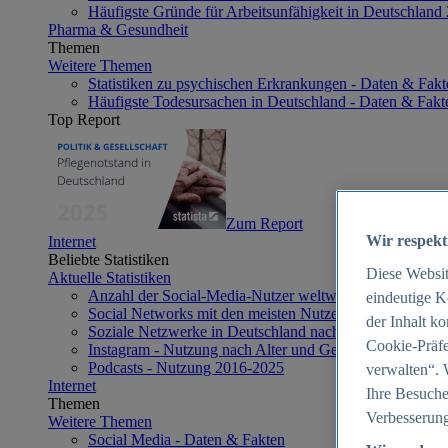
Häufigste Gründe für Arbeitsunfähigkeit in Deutschland
Pharma & Gesundheit
Themen
Weitere Themen
Statistiken zu psychischen Erkrankungen - Daten & Fakt
Häufigste Todesursachen in Deutschland - Daten & Fakt
Top Report
Zum Report
Wir respekt
Internet
Beliebte Statistiken
Diese Websi
Aktuelle Statistiken
Anzahl der Social-Media-Nutzer weltweit 2012-2025
eindeutige K
Social Networks mit den meisten Nutzern weltweit 2025
der Inhalt k
Soziale Netzwerke in Deutschland nach Generationen 2
Cookie-Präfe
Instagram - Nutzung nach Alter und Geschlecht in Deut
Podcasts - Nutzung 2016-2025
verwalten“. 
Internet
Ihre Besuche
Themen
Verbesserung
Weitere Themen
Social Media - Daten & Fakten