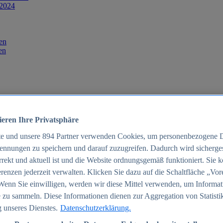
 2024
en
en
ieren Ihre Privatsphäre
te und unsere
894
Partner verwenden Cookies, um personenbezogene 
ennungen zu speichern und darauf zuzugreifen. Dadurch wird sichergest
orrekt und aktuell ist und die Website ordnungsgemäß funktioniert. Sie 
025
renzen jederzeit verwalten. Klicken Sie dazu auf die Schaltfläche „Vor
schland 2025
Wenn Sie einwilligen, werden wir diese Mittel verwenden, um Informat
 zu sammeln. Diese Informationen dienen zur Aggregation von Statisti
 unseres Dienstes.
Datenschutzerklärung.