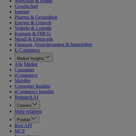
Wirtschaft & Politik
Gesellschaft
Internet
Pharma & Gesundheit
Energie & Umwelt
Verkehr & Logistik
Konsum & FMCG
Metall & Elektronik
Finanzen, Versicherungen & Immobilien
E-Commerce
Market Insights
Alle Märkte
Consumer
eCommerce
Mobility
Consumer Insights
eCommerce Insights
Research AI
Connect
Mehr erfahren
Produkt
Rest API
MCP