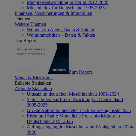
Mietpreisentwicklung in Berlin 2012-2026
Mietenindex für Deutschland 1995-2025
Finanzen, Versicherungen & Immobilien
Themen
Weitere Themen
Wohnen im Alter - Daten & Fakten
Wohnimmobilien – Daten & Fakten
Top Report
Zum Report
Metall & Elektronik
Beliebte Statistiken
Aktuelle Statistiken
Umsatz im deutschen Maschinenbau 1991-2024
Stahl - Index zur Preisentwicklung in Deutschland
2005-2025
Größte Automobilhersteller nach Fahrzeugabsatz 2025
Eisen und Stahl: Monatliche Preisentwicklung in
Deutschland 2025-2026
Auftragseingang im Maschinen- und Anlagenbau 2024-
2026