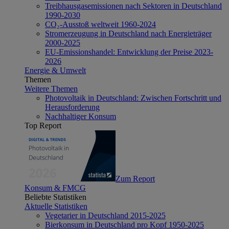
Treibhausgasemissionen nach Sektoren in Deutschland
1990-2030
CO₂-Ausstoß weltweit 1960-2024
Stromerzeugung in Deutschland nach Energieträger
2000-2025
EU-Emissionshandel: Entwicklung der Preise 2023-
2026
Energie & Umwelt
Themen
Weitere Themen
Photovoltaik in Deutschland: Zwischen Fortschritt und
Herausforderung
Nachhaltiger Konsum
Top Report
Zum Report
Konsum & FMCG
Beliebte Statistiken
Aktuelle Statistiken
Vegetarier in Deutschland 2015-2025
Bierkonsum in Deutschland pro Kopf 1950-2025