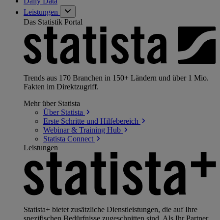
Daily Data
Leistungen
Das Statistik Portal
Trends aus 170 Branchen in 150+ Ländern und über 1 Mio.
Fakten im Direktzugriff.
Mehr über Statista
Über
Statista
Erste Schritte und
Hilfebereich
Webinar & Training
Hub
Statista
Connect
Leistungen
Statista+ bietet zusätzliche Dienstleistungen, die auf Ihre
spezifischen Bedürfnisse zugeschnitten sind. Als Ihr Partner