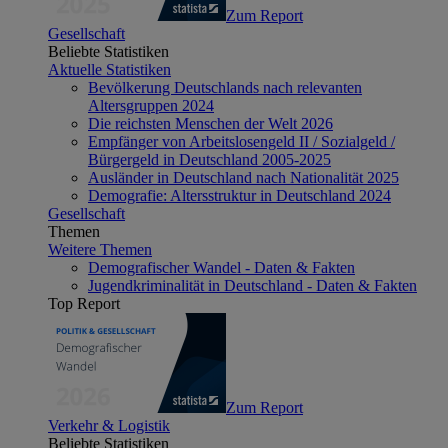
Zum Report
Gesellschaft
Beliebte Statistiken
Aktuelle Statistiken
Bevölkerung Deutschlands nach relevanten
Altersgruppen 2024
Die reichsten Menschen der Welt 2026
Empfänger von Arbeitslosengeld II / Sozialgeld /
Bürgergeld in Deutschland 2005-2025
Ausländer in Deutschland nach Nationalität 2025
Demografie: Altersstruktur in Deutschland 2024
Gesellschaft
Themen
Weitere Themen
Demografischer Wandel - Daten & Fakten
Jugendkriminalität in Deutschland - Daten & Fakten
Top Report
Zum Report
Verkehr & Logistik
Beliebte Statistiken