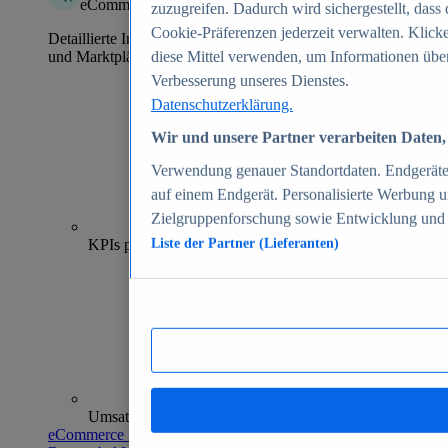
eCommerce Insights
zuzugreifen. Dadurch wird sichergestellt, dass 
Cookie-Präferenzen jederzeit verwalten. Klick
Detaillierte Informationen zu mehr als 39.000 Online-Shops
und Marktplätzen
diese Mittel verwenden, um Informationen über
Verbesserung unseres Dienstes.
Datenschutzerklärung.
Wir und unsere Partner verarbeiten Daten, 
Verwendung genauer Standortdaten. Endgeräteei
auf einem Endgerät. Personalisierte Werbung 
Zielgruppenforschung sowie Entwicklung und
70+
KPIs pro Shop
Liste der Partner (Lieferanten)
Umsatzanalysen und -prognosen
eCommerce Insights entdecken