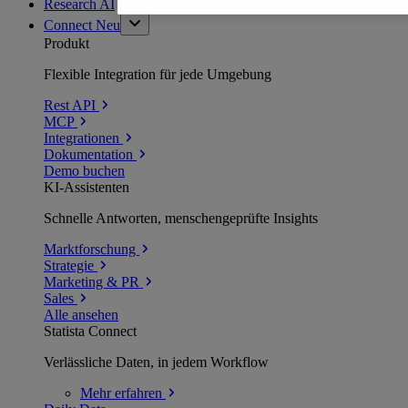
Research AI
Connect
Neu
Produkt
Flexible Integration für jede Umgebung
Rest API
MCP
Integrationen
Dokumentation
Demo buchen
KI-Assistenten
Schnelle Antworten, menschengeprüfte Insights
Marktforschung
Strategie
Marketing & PR
Sales
Alle ansehen
Statista Connect
Verlässliche Daten, in jedem Workflow
Mehr
erfahren