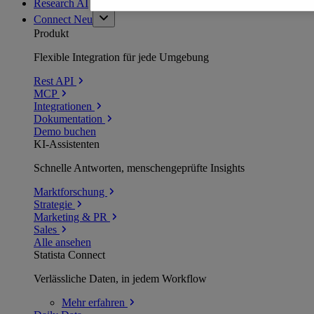
Research AI
Connect
Neu
Produkt
Flexible Integration für jede Umgebung
Rest API
MCP
Integrationen
Dokumentation
Demo buchen
KI-Assistenten
Schnelle Antworten, menschengeprüfte Insights
Marktforschung
Strategie
Marketing & PR
Sales
Alle ansehen
Statista Connect
Verlässliche Daten, in jedem Workflow
Mehr
erfahren