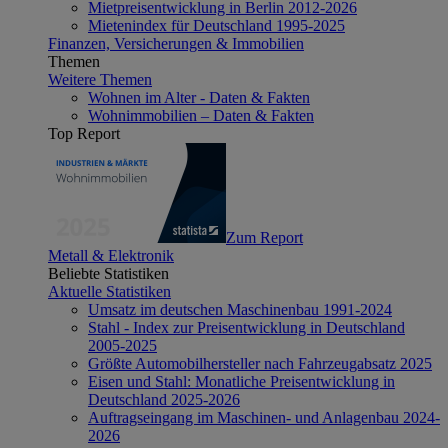
Mietpreisentwicklung in Berlin 2012-2026
Mietenindex für Deutschland 1995-2025
Finanzen, Versicherungen & Immobilien
Themen
Weitere Themen
Wohnen im Alter - Daten & Fakten
Wohnimmobilien – Daten & Fakten
Top Report
Zum Report
Metall & Elektronik
Beliebte Statistiken
Aktuelle Statistiken
Umsatz im deutschen Maschinenbau 1991-2024
Stahl - Index zur Preisentwicklung in Deutschland
2005-2025
Größte Automobilhersteller nach Fahrzeugabsatz 2025
Eisen und Stahl: Monatliche Preisentwicklung in
Deutschland 2025-2026
Auftragseingang im Maschinen- und Anlagenbau 2024-
2026