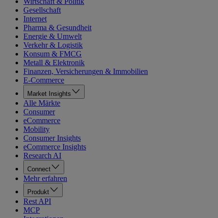
Wirtschaft & Politik
Gesellschaft
Internet
Pharma & Gesundheit
Energie & Umwelt
Verkehr & Logistik
Konsum & FMCG
Metall & Elektronik
Finanzen, Versicherungen & Immobilien
E-Commerce
Market Insights
Alle Märkte
Consumer
eCommerce
Mobility
Consumer Insights
eCommerce Insights
Research AI
Connect
Mehr erfahren
Produkt
Rest API
MCP