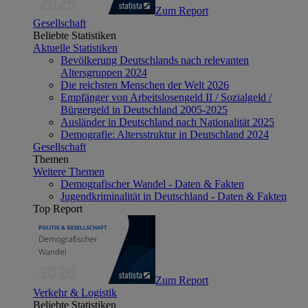
Zum Report
Gesellschaft
Beliebte Statistiken
Aktuelle Statistiken
Bevölkerung Deutschlands nach relevanten
Altersgruppen 2024
Die reichsten Menschen der Welt 2026
Empfänger von Arbeitslosengeld II / Sozialgeld /
Bürgergeld in Deutschland 2005-2025
Ausländer in Deutschland nach Nationalität 2025
Demografie: Altersstruktur in Deutschland 2024
Gesellschaft
Themen
Weitere Themen
Demografischer Wandel - Daten & Fakten
Jugendkriminalität in Deutschland - Daten & Fakten
Top Report
Zum Report
Verkehr & Logistik
Beliebte Statistiken