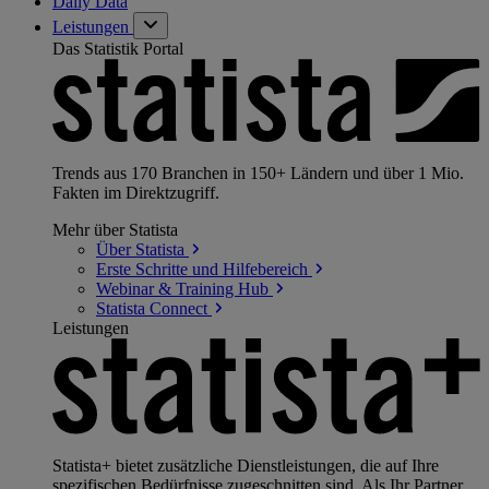
Daily Data
Leistungen
Das Statistik Portal
Trends aus 170 Branchen in 150+ Ländern und über 1 Mio.
Fakten im Direktzugriff.
Mehr über Statista
Über
Statista
Erste Schritte und
Hilfebereich
Webinar & Training
Hub
Statista
Connect
Leistungen
Statista+ bietet zusätzliche Dienstleistungen, die auf Ihre
spezifischen Bedürfnisse zugeschnitten sind. Als Ihr Partner