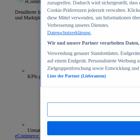
eCommerce Insights
zuzugreifen. Dadurch wird sichergestellt, dass 
Cookie-Präferenzen jederzeit verwalten. Klick
Detaillierte Informationen zu mehr als 39.000 Online-Shops
und Marktplätzen
diese Mittel verwenden, um Informationen über
Verbesserung unseres Dienstes.
Datenschutzerklärung.
Wir und unsere Partner verarbeiten Daten, 
Verwendung genauer Standortdaten. Endgeräteei
auf einem Endgerät. Personalisierte Werbung 
Zielgruppenforschung sowie Entwicklung und
70+
KPIs pro Shop
Liste der Partner (Lieferanten)
Umsatzanalysen und -prognosen
eCommerce Insights entdecken