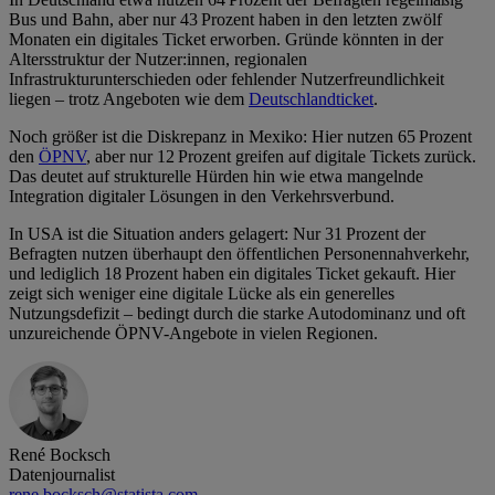
Bus und Bahn, aber nur 43 Prozent haben in den letzten zwölf
Monaten ein digitales Ticket erworben. Gründe könnten in der
Altersstruktur der Nutzer:innen, regionalen
Infrastrukturunterschieden oder fehlender Nutzerfreundlichkeit
liegen – trotz Angeboten wie dem
Deutschlandticket
.
Noch größer ist die Diskrepanz in Mexiko: Hier nutzen 65 Prozent
den
ÖPNV
, aber nur 12 Prozent greifen auf digitale Tickets zurück.
Das deutet auf strukturelle Hürden hin wie etwa mangelnde
Integration digitaler Lösungen in den Verkehrsverbund.
In USA ist die Situation anders gelagert: Nur 31 Prozent der
Befragten nutzen überhaupt den öffentlichen Personennahverkehr,
und lediglich 18 Prozent haben ein digitales Ticket gekauft. Hier
zeigt sich weniger eine digitale Lücke als ein generelles
Nutzungsdefizit – bedingt durch die starke Autodominanz und oft
unzureichende ÖPNV-Angebote in vielen Regionen.
René Bocksch
Datenjournalist
rene.bocksch@statista.com