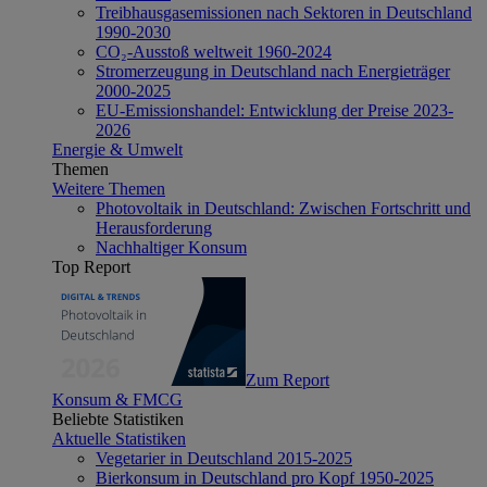
Treibhausgasemissionen nach Sektoren in Deutschland
1990-2030
CO₂-Ausstoß weltweit 1960-2024
Stromerzeugung in Deutschland nach Energieträger
2000-2025
EU-Emissionshandel: Entwicklung der Preise 2023-
2026
Energie & Umwelt
Themen
Weitere Themen
Photovoltaik in Deutschland: Zwischen Fortschritt und
Herausforderung
Nachhaltiger Konsum
Top Report
Zum Report
Konsum & FMCG
Beliebte Statistiken
Aktuelle Statistiken
Vegetarier in Deutschland 2015-2025
Bierkonsum in Deutschland pro Kopf 1950-2025