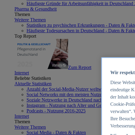
Häufigste Gründe für Arbeitsunfähigkeit in Deutschland
Pharma & Gesundheit
Themen
Weitere Themen
Statistiken zu psychischen Erkrankungen - Daten & Fakt
Häufigste Todesursachen in Deutschland - Daten & Fakt
Top Report
Zum Report
Wir respekt
Internet
Beliebte Statistiken
Diese Websi
Aktuelle Statistiken
Anzahl der Social-Media-Nutzer weltweit 2012-2025
eindeutige K
Social Networks mit den meisten Nutzern weltweit 2025
der Inhalt k
Soziale Netzwerke in Deutschland nach Generationen 2
Cookie-Präfe
Instagram - Nutzung nach Alter und Geschlecht in Deut
Podcasts - Nutzung 2016-2025
verwalten“. 
Internet
Ihre Besuche
Themen
Verbesserung
Weitere Themen
Social Media - Daten & Fakten