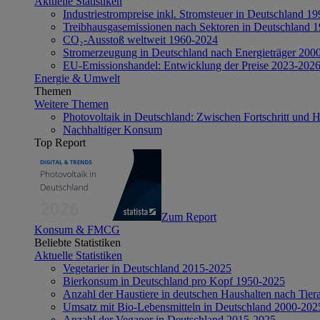
Aktuelle Statistiken
Industriestrompreise inkl. Stromsteuer in Deutschland 1
Treibhausgasemissionen nach Sektoren in Deutschland 
CO₂-Ausstoß weltweit 1960-2024
Stromerzeugung in Deutschland nach Energieträger 200
EU-Emissionshandel: Entwicklung der Preise 2023-202
Energie & Umwelt
Themen
Weitere Themen
Photovoltaik in Deutschland: Zwischen Fortschritt und 
Nachhaltiger Konsum
Top Report
Zum Report
Konsum & FMCG
Beliebte Statistiken
Aktuelle Statistiken
Vegetarier in Deutschland 2015-2025
Bierkonsum in Deutschland pro Kopf 1950-2025
Anzahl der Haustiere in deutschen Haushalten nach Tier
Umsatz mit Bio-Lebensmitteln in Deutschland 2000-202
Anzahl der Veganer in Deutschland 2015-2025