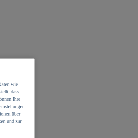
Daten wie
ellt, dass
können Ihre
einstellungen
ionen über
ken und zur