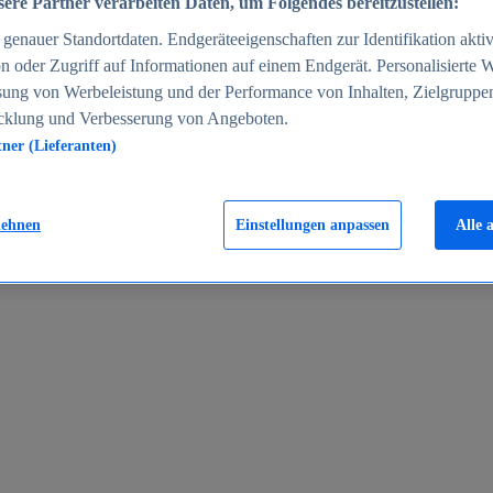
ere Partner verarbeiten Daten, um Folgendes bereitzustellen:
enauer Standortdaten. Endgeräteeigenschaften zur Identifikation aktiv
n oder Zugriff auf Informationen auf einem Endgerät. Personalisierte
sung von Werbeleistung und der Performance von Inhalten, Zielgruppe
cklung und Verbesserung von Angeboten.
tner (Lieferanten)
en 2024
lehnen
Einstellungen anpassen
Alle 
rgeld in Deutschland 2005-2025