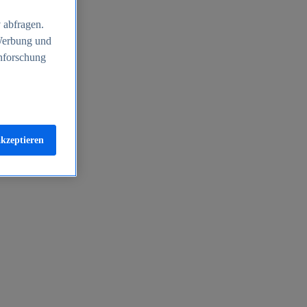
 abfragen.
 Werbung und
nforschung
akzeptieren