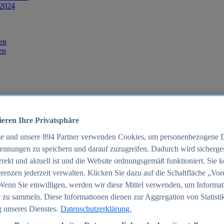
 2024
en
en
ieren Ihre Privatsphäre
te und unsere
894
Partner verwenden Cookies, um personenbezogene 
ennungen zu speichern und darauf zuzugreifen. Dadurch wird sichergest
orrekt und aktuell ist und die Website ordnungsgemäß funktioniert. Sie 
025
renzen jederzeit verwalten. Klicken Sie dazu auf die Schaltfläche „Vor
schland 2025
Wenn Sie einwilligen, werden wir diese Mittel verwenden, um Informat
 zu sammeln. Diese Informationen dienen zur Aggregation von Statisti
 unseres Dienstes.
Datenschutzerklärung.