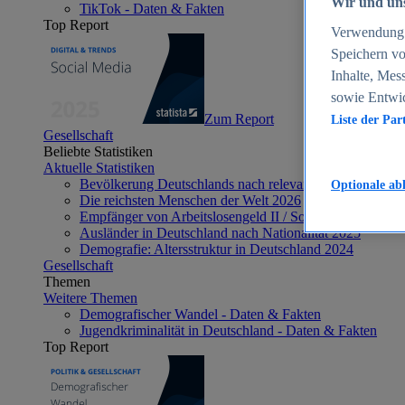
Wir und uns
TikTok - Daten & Fakten
Top Report
Verwendung g
Speichern vo
Inhalte, Mes
sowie Entwi
Zum Report
Liste der Par
Gesellschaft
Beliebte Statistiken
Aktuelle Statistiken
Bevölkerung Deutschlands nach relevanten Altersgrupp
Optionale ab
Die reichsten Menschen der Welt 2026
Empfänger von Arbeitslosengeld II / Sozialgeld / Bürge
Ausländer in Deutschland nach Nationalität 2025
Demografie: Altersstruktur in Deutschland 2024
Gesellschaft
Themen
Weitere Themen
Demografischer Wandel - Daten & Fakten
Jugendkriminalität in Deutschland - Daten & Fakten
Top Report