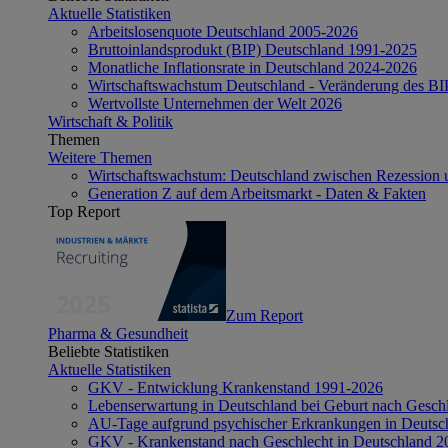
Aktuelle Statistiken
Arbeitslosenquote Deutschland 2005-2026
Bruttoinlandsprodukt (BIP) Deutschland 1991-2025
Monatliche Inflationsrate in Deutschland 2024-2026
Wirtschaftswachstum Deutschland - Veränderung des B
Wertvollste Unternehmen der Welt 2026
Wirtschaft & Politik
Themen
Weitere Themen
Wirtschaftswachstum: Deutschland zwischen Rezession 
Generation Z auf dem Arbeitsmarkt - Daten & Fakten
Top Report
Zum Report
Pharma & Gesundheit
Beliebte Statistiken
Aktuelle Statistiken
GKV - Entwicklung Krankenstand 1991-2026
Lebenserwartung in Deutschland bei Geburt nach Gesch
AU-Tage aufgrund psychischer Erkrankungen in Deutsc
GKV - Krankenstand nach Geschlecht in Deutschland 