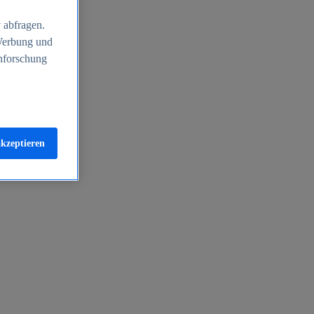
 abfragen.
 Werbung und
nforschung
akzeptieren