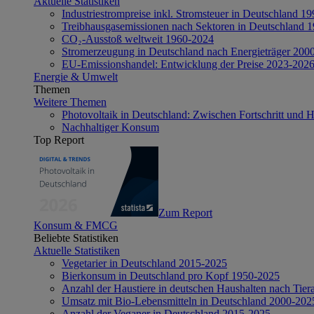
Aktuelle Statistiken
Industriestrompreise inkl. Stromsteuer in Deutschland 1
Treibhausgasemissionen nach Sektoren in Deutschland 
CO₂-Ausstoß weltweit 1960-2024
Stromerzeugung in Deutschland nach Energieträger 200
EU-Emissionshandel: Entwicklung der Preise 2023-202
Energie & Umwelt
Themen
Weitere Themen
Photovoltaik in Deutschland: Zwischen Fortschritt und 
Nachhaltiger Konsum
Top Report
Zum Report
Konsum & FMCG
Beliebte Statistiken
Aktuelle Statistiken
Vegetarier in Deutschland 2015-2025
Bierkonsum in Deutschland pro Kopf 1950-2025
Anzahl der Haustiere in deutschen Haushalten nach Tier
Umsatz mit Bio-Lebensmitteln in Deutschland 2000-202
Anzahl der Veganer in Deutschland 2015-2025