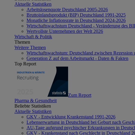
Aktuelle Statistiken
Arbeitslosenquote Deutschland 2005-2026
Bruttoinlandsprodukt (BIP) Deutschland 1991-2025
Monatliche Inflationsrate in Deutschland 2024-2026
Wirtschaftswachstum Deutschland - Veränderung des B
Wertvollste Unternehmen der Welt 2026
Wirtschaft & Politik
Themen
Weitere Themen
Wirtschaftswachstum: Deutschland zwischen Rezession 
Generation Z auf dem Arbeitsmarkt - Daten & Fakten
Top Report
Zum Report
Pharma & Gesundheit
Beliebte Statistiken
Aktuelle Statistiken
GKV - Entwicklung Krankenstand 1991-2026
Lebenserwartung in Deutschland bei Geburt nach Gesch
AU-Tage aufgrund psychischer Erkrankungen in Deutsc
GKV - Krankenstand nach Geschlecht in Deutschland 