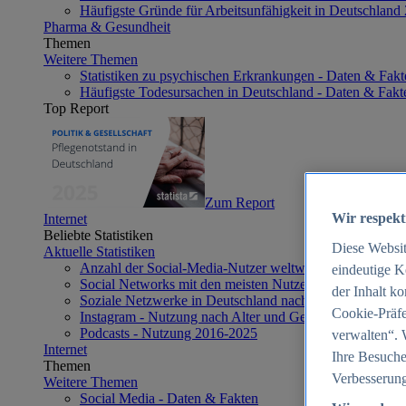
Häufigste Gründe für Arbeitsunfähigkeit in Deutschland
Pharma & Gesundheit
Themen
Weitere Themen
Statistiken zu psychischen Erkrankungen - Daten & Fakt
Häufigste Todesursachen in Deutschland - Daten & Fakt
Top Report
Zum Report
Wir respekt
Internet
Beliebte Statistiken
Diese Websi
Aktuelle Statistiken
Anzahl der Social-Media-Nutzer weltweit 2012-2025
eindeutige K
Social Networks mit den meisten Nutzern weltweit 2025
der Inhalt k
Soziale Netzwerke in Deutschland nach Generationen 2
Cookie-Präfe
Instagram - Nutzung nach Alter und Geschlecht in Deut
Podcasts - Nutzung 2016-2025
verwalten“. 
Internet
Ihre Besuche
Themen
Verbesserung
Weitere Themen
Social Media - Daten & Fakten