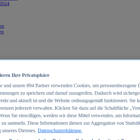
 2024
en
en
ieren Ihre Privatsphäre
te und unsere
894
Partner verwenden Cookies, um personenbezogene 
ennungen zu speichern und darauf zuzugreifen. Dadurch wird sichergest
orrekt und aktuell ist und die Website ordnungsgemäß funktioniert. Sie 
025
renzen jederzeit verwalten. Klicken Sie dazu auf die Schaltfläche „Vor
schland 2025
Wenn Sie einwilligen, werden wir diese Mittel verwenden, um Informat
 zu sammeln. Diese Informationen dienen zur Aggregation von Statisti
 unseres Dienstes.
Datenschutzerklärung.