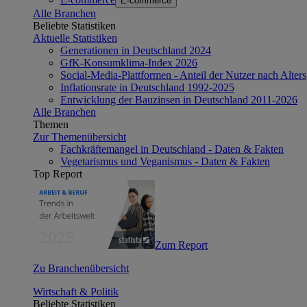
E-commerce
Alle Branchen
Beliebte Statistiken
Aktuelle Statistiken
Generationen in Deutschland 2024
GfK-Konsumklima-Index 2026
Social-Media-Plattformen - Anteil der Nutzer nach Alte
Inflationsrate in Deutschland 1992-2025
Entwicklung der Bauzinsen in Deutschland 2011-2026
Alle Branchen
Themen
Zur Themenübersicht
Fachkräftemangel in Deutschland - Daten & Fakten
Vegetarismus und Veganismus - Daten & Fakten
Top Report
Zum Report
Zu Branchenübersicht
Wirtschaft & Politik
Beliebte Statistiken