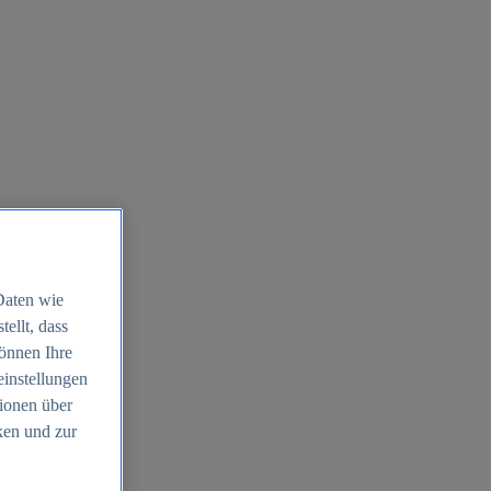
Daten wie
ellt, dass
können Ihre
einstellungen
ionen über
ken und zur