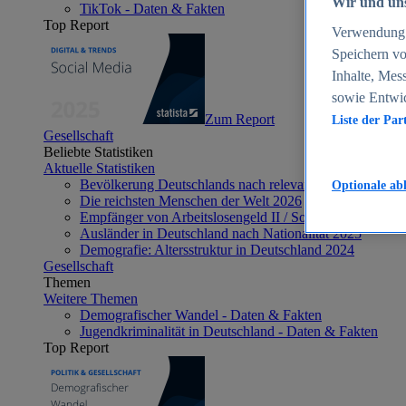
Wir und uns
TikTok - Daten & Fakten
Top Report
Verwendung g
Speichern vo
Inhalte, Mes
sowie Entwi
Zum Report
Liste der Par
Gesellschaft
Beliebte Statistiken
Aktuelle Statistiken
Bevölkerung Deutschlands nach relevanten Altersgrupp
Optionale ab
Die reichsten Menschen der Welt 2026
Empfänger von Arbeitslosengeld II / Sozialgeld / Bürge
Ausländer in Deutschland nach Nationalität 2025
Demografie: Altersstruktur in Deutschland 2024
Gesellschaft
Themen
Weitere Themen
Demografischer Wandel - Daten & Fakten
Jugendkriminalität in Deutschland - Daten & Fakten
Top Report