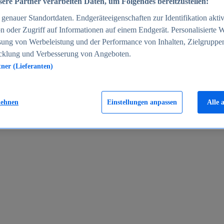
ere Partner verarbeiten Daten, um Folgendes bereitzustellen:
enauer Standortdaten. Endgeräteeigenschaften zur Identifikation aktiv
n oder Zugriff auf Informationen auf einem Endgerät. Personalisierte
sung von Werbeleistung und der Performance von Inhalten, Zielgruppe
cklung und Verbesserung von Angeboten.
tner (Lieferanten)
en 2024
lehnen
Einstellungen anpassen
Alle 
rgeld in Deutschland 2005-2025