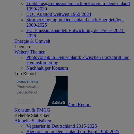
Treibhausgasemissionen nach Sektoren in Deutschland
1990-2030
CO₂-Ausstoß weltweit 1960-2024
Stromerzeugung in Deutschland nach Energieträger
2000-2025
EU-Emissionshandel: Entwicklung der Preise 2023-
2026
Energie & Umwelt
Themen
Weitere Themen
Photovoltaik in Deutschland: Zwischen Fortschritt und
Herausforderung
Nachhaltiger Konsum
Top Report
Zum Report
Konsum & FMCG
Beliebte Statistiken
Aktuelle Statistiken
Vegetarier in Deutschland 2015-2025
Bierkonsum in Deutschland pro Kopf 1950-2025