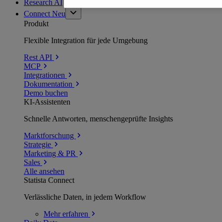
Research AI
Connect
Neu
Produkt
Flexible Integration für jede Umgebung
Rest API
MCP
Integrationen
Dokumentation
Demo buchen
KI-Assistenten
Schnelle Antworten, menschengeprüfte Insights
Marktforschung
Strategie
Marketing & PR
Sales
Alle ansehen
Statista Connect
Verlässliche Daten, in jedem Workflow
Mehr
erfahren