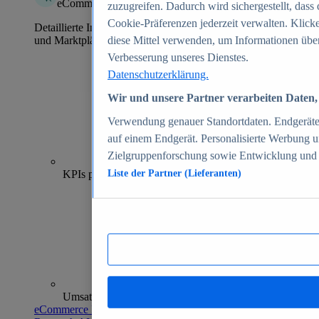
eCommerce Insights
zuzugreifen. Dadurch wird sichergestellt, dass 
Cookie-Präferenzen jederzeit verwalten. Klick
Detaillierte Informationen zu mehr als 39.000 Online-Shops
und Marktplätzen
diese Mittel verwenden, um Informationen über
Verbesserung unseres Dienstes.
Datenschutzerklärung.
Wir und unsere Partner verarbeiten Daten, 
Verwendung genauer Standortdaten. Endgeräteei
auf einem Endgerät. Personalisierte Werbung 
Zielgruppenforschung sowie Entwicklung und
70+
KPIs pro Shop
Liste der Partner (Lieferanten)
Umsatzanalysen und -prognosen
eCommerce Insights entdecken