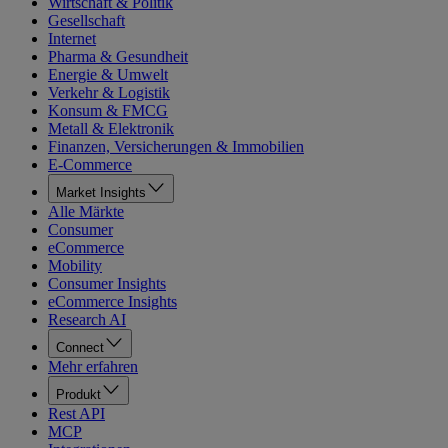
Wirtschaft & Politik
Gesellschaft
Internet
Pharma & Gesundheit
Energie & Umwelt
Verkehr & Logistik
Konsum & FMCG
Metall & Elektronik
Finanzen, Versicherungen & Immobilien
E-Commerce
Market Insights
Alle Märkte
Consumer
eCommerce
Mobility
Consumer Insights
eCommerce Insights
Research AI
Connect
Mehr erfahren
Produkt
Rest API
MCP