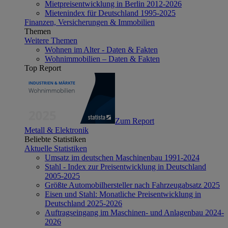
Mietpreisentwicklung in Berlin 2012-2026
Mietenindex für Deutschland 1995-2025
Finanzen, Versicherungen & Immobilien
Themen
Weitere Themen
Wohnen im Alter - Daten & Fakten
Wohnimmobilien – Daten & Fakten
Top Report
Zum Report
Metall & Elektronik
Beliebte Statistiken
Aktuelle Statistiken
Umsatz im deutschen Maschinenbau 1991-2024
Stahl - Index zur Preisentwicklung in Deutschland
2005-2025
Größte Automobilhersteller nach Fahrzeugabsatz 2025
Eisen und Stahl: Monatliche Preisentwicklung in
Deutschland 2025-2026
Auftragseingang im Maschinen- und Anlagenbau 2024-
2026