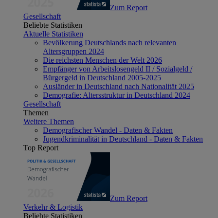
Zum Report
Gesellschaft
Beliebte Statistiken
Aktuelle Statistiken
Bevölkerung Deutschlands nach relevanten
Altersgruppen 2024
Die reichsten Menschen der Welt 2026
Empfänger von Arbeitslosengeld II / Sozialgeld /
Bürgergeld in Deutschland 2005-2025
Ausländer in Deutschland nach Nationalität 2025
Demografie: Altersstruktur in Deutschland 2024
Gesellschaft
Themen
Weitere Themen
Demografischer Wandel - Daten & Fakten
Jugendkriminalität in Deutschland - Daten & Fakten
Top Report
Zum Report
Verkehr & Logistik
Beliebte Statistiken