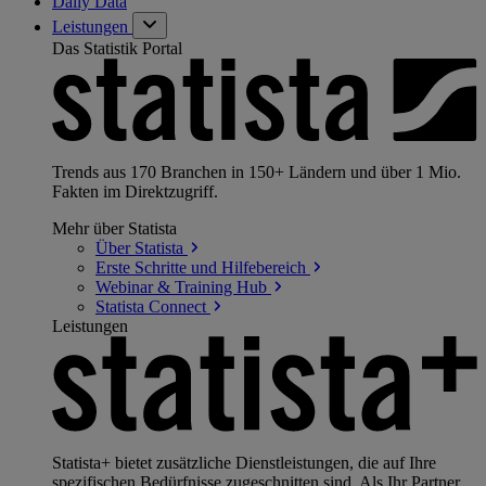
Daily Data
Leistungen
Das Statistik Portal
Trends aus 170 Branchen in 150+ Ländern und über 1 Mio.
Fakten im Direktzugriff.
Mehr über Statista
Über
Statista
Erste Schritte und
Hilfebereich
Webinar & Training
Hub
Statista
Connect
Leistungen
Statista+ bietet zusätzliche Dienstleistungen, die auf Ihre
spezifischen Bedürfnisse zugeschnitten sind. Als Ihr Partner