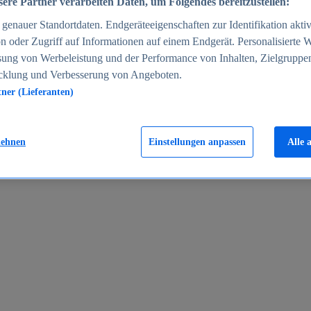
ere Partner verarbeiten Daten, um Folgendes bereitzustellen:
enauer Standortdaten. Endgeräteeigenschaften zur Identifikation aktiv
n oder Zugriff auf Informationen auf einem Endgerät. Personalisierte
sung von Werbeleistung und der Performance von Inhalten, Zielgruppe
cklung und Verbesserung von Angeboten.
tner (Lieferanten)
en 2024
lehnen
Einstellungen anpassen
Alle 
rgeld in Deutschland 2005-2025