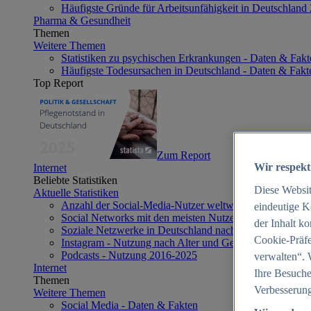
Häufigste Gründe für Arbeitsunfähigkeit in Deutschland
Pharma & Gesundheit
Themen
Weitere Themen
Statistiken zu psychischen Erkrankungen - Daten & Fakt
Häufigste Todesursachen in Deutschland - Daten & Fakt
Top Report
Zum Report
Wir respekt
Internet
Beliebte Statistiken
Diese Websi
Aktuelle Statistiken
Anzahl der Social-Media-Nutzer weltweit 2012-2025
eindeutige K
Social Networks mit den meisten Nutzern weltweit 2025
der Inhalt k
Soziale Netzwerke in Deutschland nach Generationen 2
Cookie-Präfe
Instagram - Nutzung nach Alter und Geschlecht in Deut
Podcasts - Nutzung 2016-2025
verwalten“. 
Internet
Ihre Besuche
Themen
Verbesserung
Weitere Themen
Social Media - Daten & Fakten