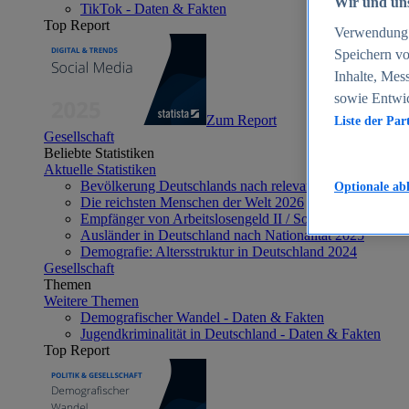
Wir und uns
TikTok - Daten & Fakten
Top Report
Verwendung g
Speichern vo
Inhalte, Mes
sowie Entwi
Zum Report
Liste der Par
Gesellschaft
Beliebte Statistiken
Aktuelle Statistiken
Bevölkerung Deutschlands nach relevanten Altersgrupp
Optionale ab
Die reichsten Menschen der Welt 2026
Empfänger von Arbeitslosengeld II / Sozialgeld / Bürge
Ausländer in Deutschland nach Nationalität 2025
Demografie: Altersstruktur in Deutschland 2024
Gesellschaft
Themen
Weitere Themen
Demografischer Wandel - Daten & Fakten
Jugendkriminalität in Deutschland - Daten & Fakten
Top Report