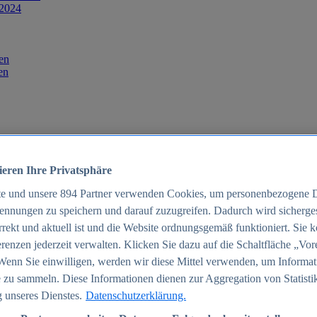
 2024
en
en
ieren Ihre Privatsphäre
te und unsere
894
Partner verwenden Cookies, um personenbezogene 
ennungen zu speichern und darauf zuzugreifen. Dadurch wird sichergest
orrekt und aktuell ist und die Website ordnungsgemäß funktioniert. Sie 
025
renzen jederzeit verwalten. Klicken Sie dazu auf die Schaltfläche „Vor
schland 2025
Wenn Sie einwilligen, werden wir diese Mittel verwenden, um Informat
 zu sammeln. Diese Informationen dienen zur Aggregation von Statisti
 unseres Dienstes.
Datenschutzerklärung.