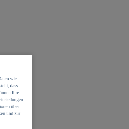
Daten wie
ellt, dass
können Ihre
einstellungen
ionen über
ken und zur