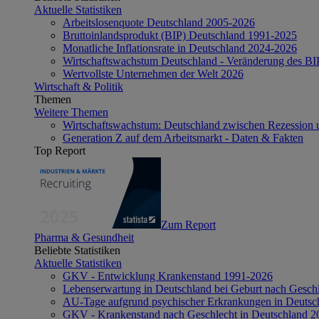
Aktuelle Statistiken
Arbeitslosenquote Deutschland 2005-2026
Bruttoinlandsprodukt (BIP) Deutschland 1991-2025
Monatliche Inflationsrate in Deutschland 2024-2026
Wirtschaftswachstum Deutschland - Veränderung des B
Wertvollste Unternehmen der Welt 2026
Wirtschaft & Politik
Themen
Weitere Themen
Wirtschaftswachstum: Deutschland zwischen Rezession 
Generation Z auf dem Arbeitsmarkt - Daten & Fakten
Top Report
Zum Report
Pharma & Gesundheit
Beliebte Statistiken
Aktuelle Statistiken
GKV - Entwicklung Krankenstand 1991-2026
Lebenserwartung in Deutschland bei Geburt nach Gesch
AU-Tage aufgrund psychischer Erkrankungen in Deutsc
GKV - Krankenstand nach Geschlecht in Deutschland 