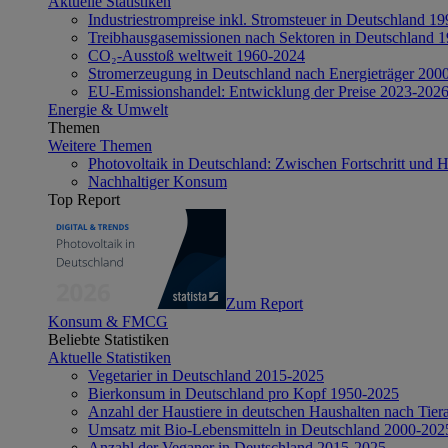
Aktuelle Statistiken
Industriestrompreise inkl. Stromsteuer in Deutschland 1
Treibhausgasemissionen nach Sektoren in Deutschland 
CO₂-Ausstoß weltweit 1960-2024
Stromerzeugung in Deutschland nach Energieträger 200
EU-Emissionshandel: Entwicklung der Preise 2023-202
Energie & Umwelt
Themen
Weitere Themen
Photovoltaik in Deutschland: Zwischen Fortschritt und 
Nachhaltiger Konsum
Top Report
Zum Report
Konsum & FMCG
Beliebte Statistiken
Aktuelle Statistiken
Vegetarier in Deutschland 2015-2025
Bierkonsum in Deutschland pro Kopf 1950-2025
Anzahl der Haustiere in deutschen Haushalten nach Tier
Umsatz mit Bio-Lebensmitteln in Deutschland 2000-202
Anzahl der Veganer in Deutschland 2015-2025