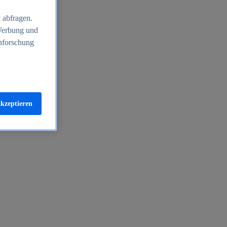
 abfragen.
 Werbung und
nforschung
akzeptieren