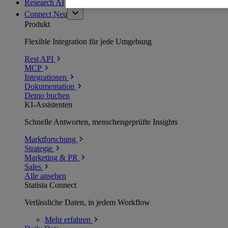
Research AI
Connect
Neu
Produkt
Flexible Integration für jede Umgebung
Rest API
MCP
Integrationen
Dokumentation
Demo buchen
KI-Assistenten
Schnelle Antworten, menschengeprüfte Insights
Marktforschung
Strategie
Marketing & PR
Sales
Alle ansehen
Statista Connect
Verlässliche Daten, in jedem Workflow
Mehr
erfahren