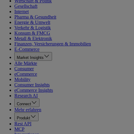
Wirtschaft & Politik
Gesellschaft
Internet
Pharma & Gesundheit
Energie & Umwelt
Verkehr & Logistik
Konsum & FMCG
Metall & Elektronik
Finanzen, Versicherungen & Immobilien
E-Commerce
Market Insights
Alle Märkte
Consumer
eCommerce
Mobility
Consumer Insights
eCommerce Insights
Research AI
Connect
Mehr erfahren
Produkt
Rest API
MCP