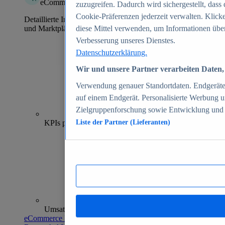
eCommerce Insights
zuzugreifen. Dadurch wird sichergestellt, dass 
Cookie-Präferenzen jederzeit verwalten. Klick
Detaillierte Informationen zu mehr als 39.000 Online-Shops
und Marktplätzen
diese Mittel verwenden, um Informationen über
Verbesserung unseres Dienstes.
Datenschutzerklärung.
Wir und unsere Partner verarbeiten Daten, 
Verwendung genauer Standortdaten. Endgeräteei
auf einem Endgerät. Personalisierte Werbung 
Zielgruppenforschung sowie Entwicklung und
70+
KPIs pro Shop
Liste der Partner (Lieferanten)
Umsatzanalysen und -prognosen
eCommerce Insights entdecken