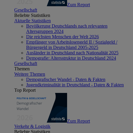
Zum Report
Gesellschaft
Beliebte Statistiken
Aktuelle Statistiken
Bevölkerung Deutschlands nach relevanten
Altersgruppen 2024
Die reichsten Menschen der Welt 2026
Empfänger von Arbeitslosengeld II / Sozialgeld /
Bürgergeld in Deutschland 2005-2025
Ausländer in Deutschland nach Nationalität 2025
Demografie: Altersstruktur in Deutschland 2024
Gesellschaft
Themen
Weitere Themen
Demografischer Wandel - Daten & Fakten
Jugendkriminalität in Deutschland - Daten & Fakten
Top Report
Zum Report
Verkehr & Logistik
Beliebte Statistiken