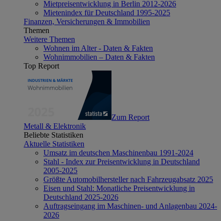
Mietpreisentwicklung in Berlin 2012-2026
Mietenindex für Deutschland 1995-2025
Finanzen, Versicherungen & Immobilien
Themen
Weitere Themen
Wohnen im Alter - Daten & Fakten
Wohnimmobilien – Daten & Fakten
Top Report
Zum Report
Metall & Elektronik
Beliebte Statistiken
Aktuelle Statistiken
Umsatz im deutschen Maschinenbau 1991-2024
Stahl - Index zur Preisentwicklung in Deutschland
2005-2025
Größte Automobilhersteller nach Fahrzeugabsatz 2025
Eisen und Stahl: Monatliche Preisentwicklung in
Deutschland 2025-2026
Auftragseingang im Maschinen- und Anlagenbau 2024-
2026