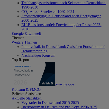
Treibhausgasemissionen nach Sektoren in Deutschland
1990-2030
CO₂-Ausstoß weltweit 1960-2024
Stromerzeugung in Deutschland nach Energieträger
2000-2025
EU-Emissionshandel: Entwicklung der Preise 2023-
2026
Energie & Umwelt
Themen
Weitere Themen
Photovoltaik in Deutschland: Zwischen Fortschritt und
Herausforderung
Nachhaltiger Konsum
Top Report
Zum Report
Konsum & FMCG
Beliebte Statistiken
Aktuelle Statistiken
Vegetarier in Deutschland 2015-2025
Bierkonsum in Deutschland pro Kopf 1950-2025