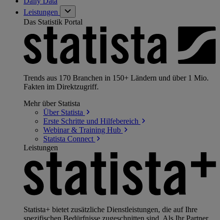
Daily Data
Leistungen
Das Statistik Portal
Trends aus 170 Branchen in 150+ Ländern und über 1 Mio.
Fakten im Direktzugriff.
Mehr über Statista
Über
Statista
Erste Schritte und
Hilfebereich
Webinar & Training
Hub
Statista
Connect
Leistungen
Statista+ bietet zusätzliche Dienstleistungen, die auf Ihre
spezifischen Bedürfnisse zugeschnitten sind. Als Ihr Partner