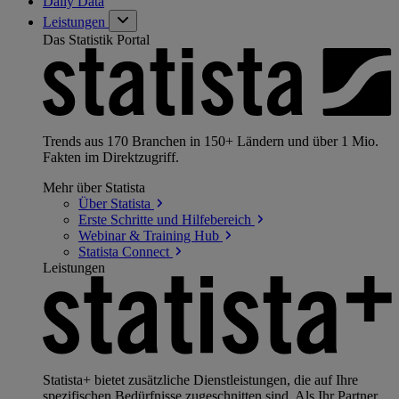
Daily Data
Leistungen
Das Statistik Portal
Trends aus 170 Branchen in 150+ Ländern und über 1 Mio.
Fakten im Direktzugriff.
Mehr über Statista
Über
Statista
Erste Schritte und
Hilfebereich
Webinar & Training
Hub
Statista
Connect
Leistungen
Statista+ bietet zusätzliche Dienstleistungen, die auf Ihre
spezifischen Bedürfnisse zugeschnitten sind. Als Ihr Partner