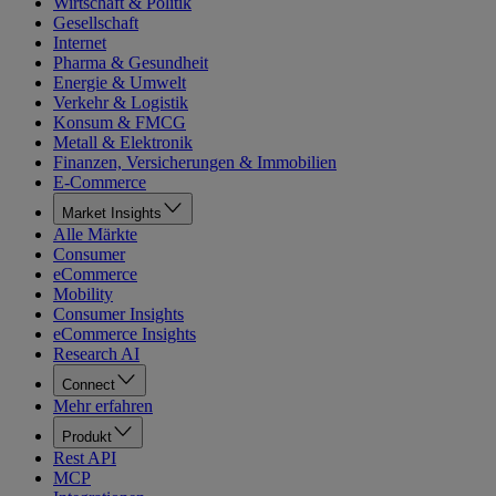
Wirtschaft & Politik
Gesellschaft
Internet
Pharma & Gesundheit
Energie & Umwelt
Verkehr & Logistik
Konsum & FMCG
Metall & Elektronik
Finanzen, Versicherungen & Immobilien
E-Commerce
Market Insights
Alle Märkte
Consumer
eCommerce
Mobility
Consumer Insights
eCommerce Insights
Research AI
Connect
Mehr erfahren
Produkt
Rest API
MCP