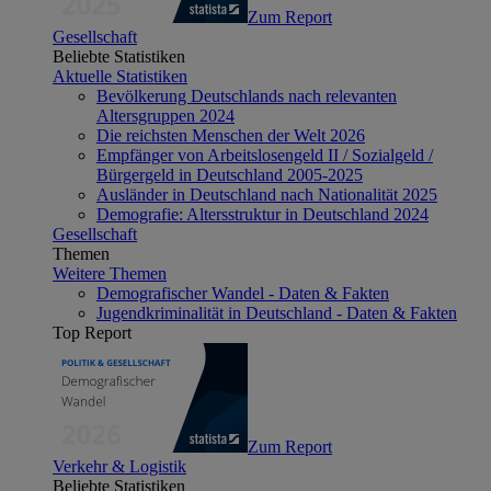
Zum Report
Gesellschaft
Beliebte Statistiken
Aktuelle Statistiken
Bevölkerung Deutschlands nach relevanten
Altersgruppen 2024
Die reichsten Menschen der Welt 2026
Empfänger von Arbeitslosengeld II / Sozialgeld /
Bürgergeld in Deutschland 2005-2025
Ausländer in Deutschland nach Nationalität 2025
Demografie: Altersstruktur in Deutschland 2024
Gesellschaft
Themen
Weitere Themen
Demografischer Wandel - Daten & Fakten
Jugendkriminalität in Deutschland - Daten & Fakten
Top Report
Zum Report
Verkehr & Logistik
Beliebte Statistiken