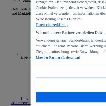
eCommerce Insights
zuzugreifen. Dadurch wird sichergestellt, dass 
Cookie-Präferenzen jederzeit verwalten. Klick
Detaillierte Informationen zu mehr als 39.000 Online-Shops
und Marktplätzen
diese Mittel verwenden, um Informationen über
Verbesserung unseres Dienstes.
Datenschutzerklärung.
Wir und unsere Partner verarbeiten Daten, 
Verwendung genauer Standortdaten. Endgeräteei
auf einem Endgerät. Personalisierte Werbung 
Zielgruppenforschung sowie Entwicklung und
70+
KPIs pro Shop
Liste der Partner (Lieferanten)
Umsatzanalysen und -prognosen
eCommerce Insights entdecken