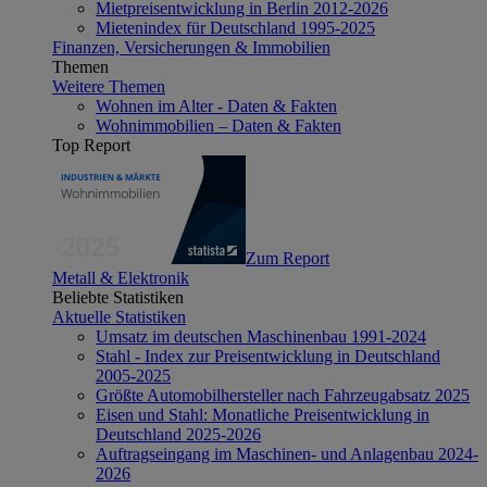
Mietpreisentwicklung in Berlin 2012-2026
Mietenindex für Deutschland 1995-2025
Finanzen, Versicherungen & Immobilien
Themen
Weitere Themen
Wohnen im Alter - Daten & Fakten
Wohnimmobilien – Daten & Fakten
Top Report
Zum Report
Metall & Elektronik
Beliebte Statistiken
Aktuelle Statistiken
Umsatz im deutschen Maschinenbau 1991-2024
Stahl - Index zur Preisentwicklung in Deutschland
2005-2025
Größte Automobilhersteller nach Fahrzeugabsatz 2025
Eisen und Stahl: Monatliche Preisentwicklung in
Deutschland 2025-2026
Auftragseingang im Maschinen- und Anlagenbau 2024-
2026