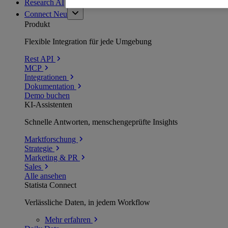
Research AI
Connect
Neu
Produkt
Flexible Integration für jede Umgebung
Rest API
MCP
Integrationen
Dokumentation
Demo buchen
KI-Assistenten
Schnelle Antworten, menschengeprüfte Insights
Marktforschung
Strategie
Marketing & PR
Sales
Alle ansehen
Statista Connect
Verlässliche Daten, in jedem Workflow
Mehr
erfahren