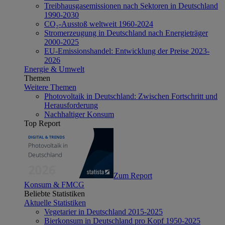
Treibhausgasemissionen nach Sektoren in Deutschland
1990-2030
CO₂-Ausstoß weltweit 1960-2024
Stromerzeugung in Deutschland nach Energieträger
2000-2025
EU-Emissionshandel: Entwicklung der Preise 2023-
2026
Energie & Umwelt
Themen
Weitere Themen
Photovoltaik in Deutschland: Zwischen Fortschritt und
Herausforderung
Nachhaltiger Konsum
Top Report
Zum Report
Konsum & FMCG
Beliebte Statistiken
Aktuelle Statistiken
Vegetarier in Deutschland 2015-2025
Bierkonsum in Deutschland pro Kopf 1950-2025