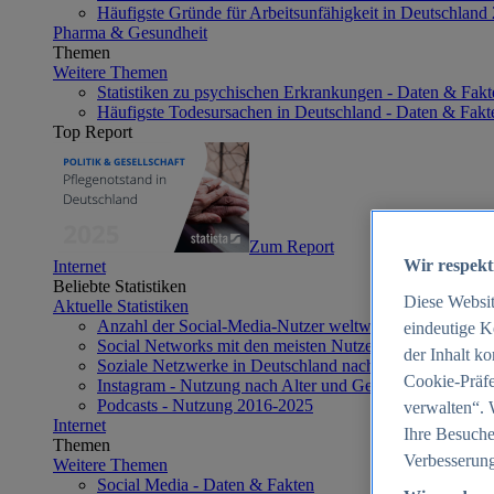
Häufigste Gründe für Arbeitsunfähigkeit in Deutschland
Pharma & Gesundheit
Themen
Weitere Themen
Statistiken zu psychischen Erkrankungen - Daten & Fakt
Häufigste Todesursachen in Deutschland - Daten & Fakt
Top Report
Zum Report
Wir respekt
Internet
Beliebte Statistiken
Diese Websi
Aktuelle Statistiken
Anzahl der Social-Media-Nutzer weltweit 2012-2025
eindeutige K
Social Networks mit den meisten Nutzern weltweit 2025
der Inhalt k
Soziale Netzwerke in Deutschland nach Generationen 2
Cookie-Präfe
Instagram - Nutzung nach Alter und Geschlecht in Deut
Podcasts - Nutzung 2016-2025
verwalten“. 
Internet
Ihre Besuche
Themen
Verbesserung
Weitere Themen
Social Media - Daten & Fakten