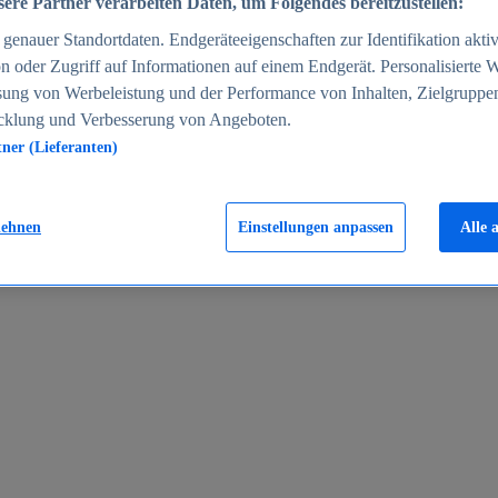
ere Partner verarbeiten Daten, um Folgendes bereitzustellen:
enauer Standortdaten. Endgeräteeigenschaften zur Identifikation aktiv
n oder Zugriff auf Informationen auf einem Endgerät. Personalisierte
sung von Werbeleistung und der Performance von Inhalten, Zielgruppe
cklung und Verbesserung von Angeboten.
tner (Lieferanten)
en 2024
lehnen
Einstellungen anpassen
Alle 
rgeld in Deutschland 2005-2025