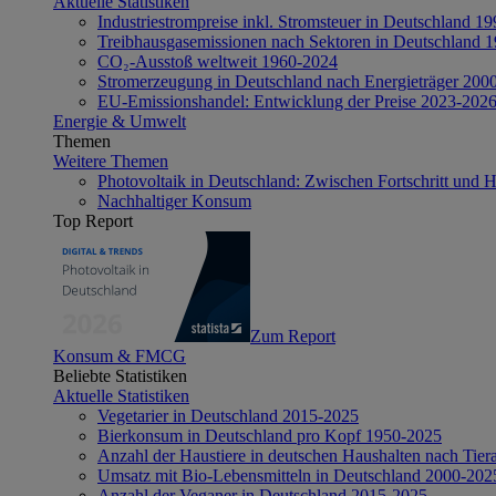
Aktuelle Statistiken
Industriestrompreise inkl. Stromsteuer in Deutschland 1
Treibhausgasemissionen nach Sektoren in Deutschland 
CO₂-Ausstoß weltweit 1960-2024
Stromerzeugung in Deutschland nach Energieträger 200
EU-Emissionshandel: Entwicklung der Preise 2023-202
Energie & Umwelt
Themen
Weitere Themen
Photovoltaik in Deutschland: Zwischen Fortschritt und 
Nachhaltiger Konsum
Top Report
Zum Report
Konsum & FMCG
Beliebte Statistiken
Aktuelle Statistiken
Vegetarier in Deutschland 2015-2025
Bierkonsum in Deutschland pro Kopf 1950-2025
Anzahl der Haustiere in deutschen Haushalten nach Tier
Umsatz mit Bio-Lebensmitteln in Deutschland 2000-202
Anzahl der Veganer in Deutschland 2015-2025