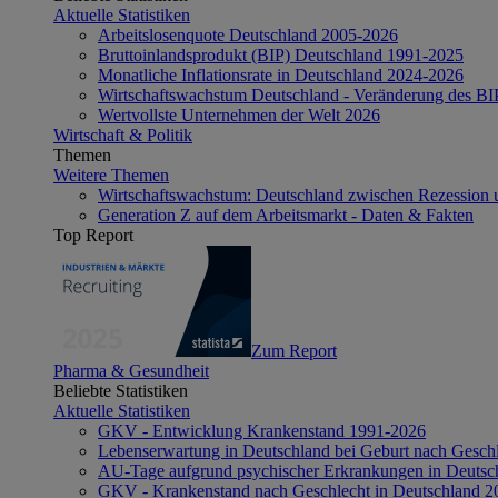
Aktuelle Statistiken
Arbeitslosenquote Deutschland 2005-2026
Bruttoinlandsprodukt (BIP) Deutschland 1991-2025
Monatliche Inflationsrate in Deutschland 2024-2026
Wirtschaftswachstum Deutschland - Veränderung des B
Wertvollste Unternehmen der Welt 2026
Wirtschaft & Politik
Themen
Weitere Themen
Wirtschaftswachstum: Deutschland zwischen Rezession 
Generation Z auf dem Arbeitsmarkt - Daten & Fakten
Top Report
Zum Report
Pharma & Gesundheit
Beliebte Statistiken
Aktuelle Statistiken
GKV - Entwicklung Krankenstand 1991-2026
Lebenserwartung in Deutschland bei Geburt nach Gesch
AU-Tage aufgrund psychischer Erkrankungen in Deutsc
GKV - Krankenstand nach Geschlecht in Deutschland 