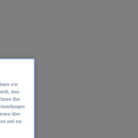
Daten wie
ellt, dass
können Ihre
einstellungen
ionen über
ken und zur