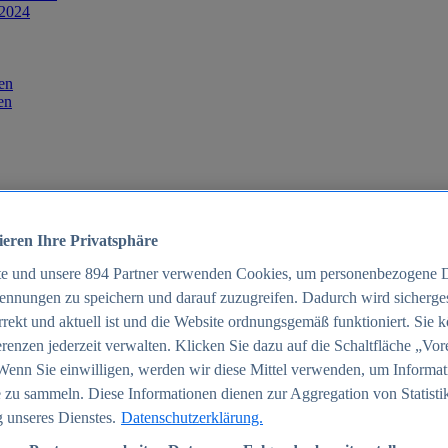
 2024
en
en
ieren Ihre Privatsphäre
te und unsere
894
Partner verwenden Cookies, um personenbezogene 
ennungen zu speichern und darauf zuzugreifen. Dadurch wird sichergest
orrekt und aktuell ist und die Website ordnungsgemäß funktioniert. Sie 
025
renzen jederzeit verwalten. Klicken Sie dazu auf die Schaltfläche „Vor
schland 2025
Wenn Sie einwilligen, werden wir diese Mittel verwenden, um Informat
 zu sammeln. Diese Informationen dienen zur Aggregation von Statisti
 unseres Dienstes.
Datenschutzerklärung.