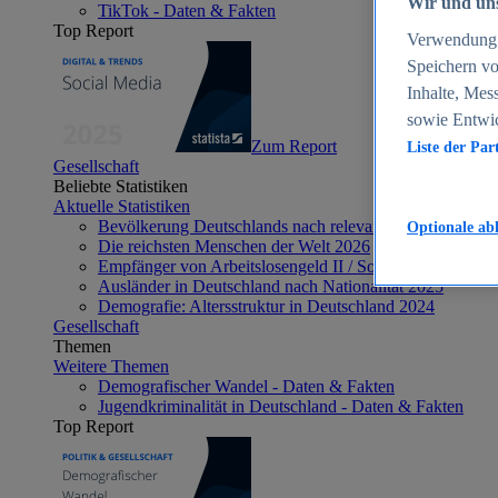
Wir und uns
TikTok - Daten & Fakten
Top Report
Verwendung g
Speichern vo
Inhalte, Mes
sowie Entwi
Zum Report
Liste der Par
Gesellschaft
Beliebte Statistiken
Aktuelle Statistiken
Bevölkerung Deutschlands nach relevanten Altersgrupp
Optionale ab
Die reichsten Menschen der Welt 2026
Empfänger von Arbeitslosengeld II / Sozialgeld / Bürge
Ausländer in Deutschland nach Nationalität 2025
Demografie: Altersstruktur in Deutschland 2024
Gesellschaft
Themen
Weitere Themen
Demografischer Wandel - Daten & Fakten
Jugendkriminalität in Deutschland - Daten & Fakten
Top Report