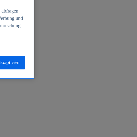
 abfragen.
 Werbung und
nforschung
akzeptieren