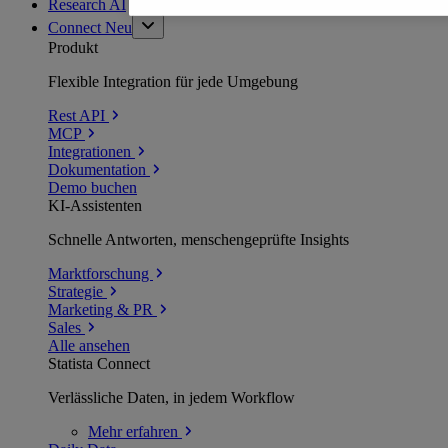
Research AI
Connect
Neu
Produkt
Flexible Integration für jede Umgebung
Rest API
MCP
Integrationen
Dokumentation
Demo buchen
KI-Assistenten
Schnelle Antworten, menschengeprüfte Insights
Marktforschung
Strategie
Marketing & PR
Sales
Alle ansehen
Statista Connect
Verlässliche Daten, in jedem Workflow
Mehr
erfahren