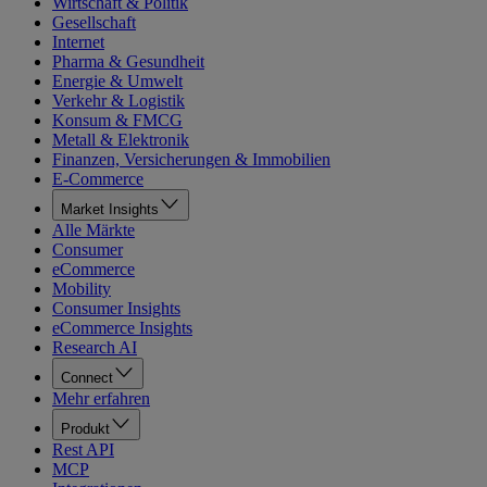
Wirtschaft & Politik
Gesellschaft
Internet
Pharma & Gesundheit
Energie & Umwelt
Verkehr & Logistik
Konsum & FMCG
Metall & Elektronik
Finanzen, Versicherungen & Immobilien
E-Commerce
Market Insights
Alle Märkte
Consumer
eCommerce
Mobility
Consumer Insights
eCommerce Insights
Research AI
Connect
Mehr erfahren
Produkt
Rest API
MCP