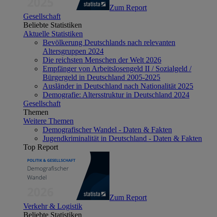
Zum Report
Gesellschaft
Beliebte Statistiken
Aktuelle Statistiken
Bevölkerung Deutschlands nach relevanten
Altersgruppen 2024
Die reichsten Menschen der Welt 2026
Empfänger von Arbeitslosengeld II / Sozialgeld /
Bürgergeld in Deutschland 2005-2025
Ausländer in Deutschland nach Nationalität 2025
Demografie: Altersstruktur in Deutschland 2024
Gesellschaft
Themen
Weitere Themen
Demografischer Wandel - Daten & Fakten
Jugendkriminalität in Deutschland - Daten & Fakten
Top Report
Zum Report
Verkehr & Logistik
Beliebte Statistiken