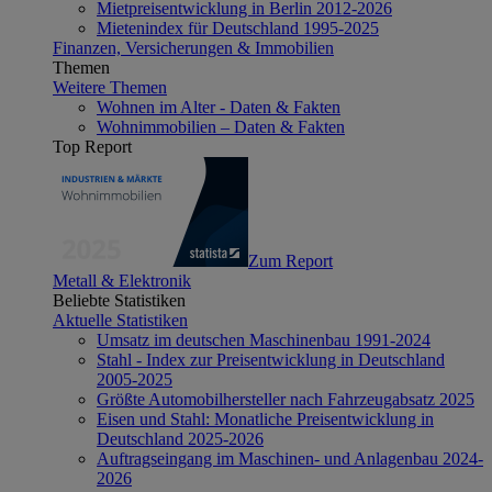
Mietpreisentwicklung in Berlin 2012-2026
Mietenindex für Deutschland 1995-2025
Finanzen, Versicherungen & Immobilien
Themen
Weitere Themen
Wohnen im Alter - Daten & Fakten
Wohnimmobilien – Daten & Fakten
Top Report
Zum Report
Metall & Elektronik
Beliebte Statistiken
Aktuelle Statistiken
Umsatz im deutschen Maschinenbau 1991-2024
Stahl - Index zur Preisentwicklung in Deutschland
2005-2025
Größte Automobilhersteller nach Fahrzeugabsatz 2025
Eisen und Stahl: Monatliche Preisentwicklung in
Deutschland 2025-2026
Auftragseingang im Maschinen- und Anlagenbau 2024-
2026