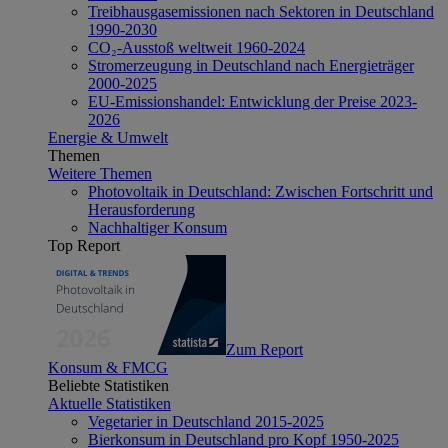
Treibhausgasemissionen nach Sektoren in Deutschland
1990-2030
CO₂-Ausstoß weltweit 1960-2024
Stromerzeugung in Deutschland nach Energieträger
2000-2025
EU-Emissionshandel: Entwicklung der Preise 2023-
2026
Energie & Umwelt
Themen
Weitere Themen
Photovoltaik in Deutschland: Zwischen Fortschritt und
Herausforderung
Nachhaltiger Konsum
Top Report
Zum Report
Konsum & FMCG
Beliebte Statistiken
Aktuelle Statistiken
Vegetarier in Deutschland 2015-2025
Bierkonsum in Deutschland pro Kopf 1950-2025