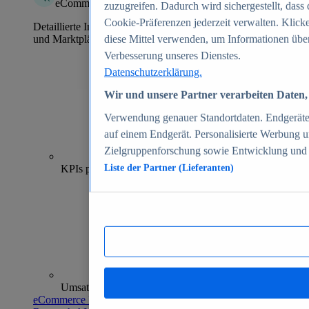
eCommerce Insights
zuzugreifen. Dadurch wird sichergestellt, dass 
Cookie-Präferenzen jederzeit verwalten. Klick
Detaillierte Informationen zu mehr als 39.000 Online-Shops
und Marktplätzen
diese Mittel verwenden, um Informationen über
Verbesserung unseres Dienstes.
Datenschutzerklärung.
Wir und unsere Partner verarbeiten Daten, 
Verwendung genauer Standortdaten. Endgeräteei
auf einem Endgerät. Personalisierte Werbung 
Zielgruppenforschung sowie Entwicklung und
70+
KPIs pro Shop
Liste der Partner (Lieferanten)
Umsatzanalysen und -prognosen
eCommerce Insights entdecken