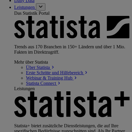
Daily Data
Leistungen
Das Statistik Portal
Trends aus 170 Branchen in 150+ Ländern und über 1 Mio.
Fakten im Direktzugriff.
Mehr über Statista
Über
Statista
Erste Schritte und
Hilfebereich
Webinar & Training
Hub
Statista
Connect
Leistungen
Statista+ bietet zusätzliche Dienstleistungen, die auf Ihre
spezifischen Bedürfnisse zugeschnitten sind. Als Ihr Partner