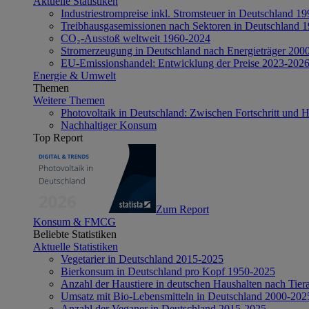
Aktuelle Statistiken
Industriestrompreise inkl. Stromsteuer in Deutschland 1
Treibhausgasemissionen nach Sektoren in Deutschland 
CO₂-Ausstoß weltweit 1960-2024
Stromerzeugung in Deutschland nach Energieträger 200
EU-Emissionshandel: Entwicklung der Preise 2023-202
Energie & Umwelt
Themen
Weitere Themen
Photovoltaik in Deutschland: Zwischen Fortschritt und 
Nachhaltiger Konsum
Top Report
Zum Report
Konsum & FMCG
Beliebte Statistiken
Aktuelle Statistiken
Vegetarier in Deutschland 2015-2025
Bierkonsum in Deutschland pro Kopf 1950-2025
Anzahl der Haustiere in deutschen Haushalten nach Tier
Umsatz mit Bio-Lebensmitteln in Deutschland 2000-202
Anzahl der Veganer in Deutschland 2015-2025