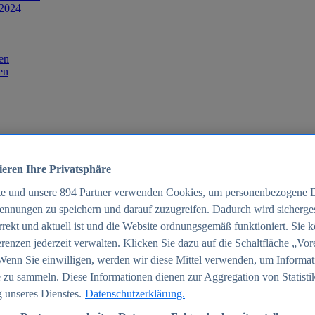
 2024
en
en
ieren Ihre Privatsphäre
te und unsere
894
Partner verwenden Cookies, um personenbezogene 
ennungen zu speichern und darauf zuzugreifen. Dadurch wird sichergest
orrekt und aktuell ist und die Website ordnungsgemäß funktioniert. Sie 
025
renzen jederzeit verwalten. Klicken Sie dazu auf die Schaltfläche „Vor
schland 2025
Wenn Sie einwilligen, werden wir diese Mittel verwenden, um Informat
 zu sammeln. Diese Informationen dienen zur Aggregation von Statisti
 unseres Dienstes.
Datenschutzerklärung.