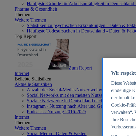
Häufigste Gründe für Arbeitsunfähigkeit in Deutschland
Pharma & Gesundheit
Themen
Weitere Themen
Statistiken zu psychischen Erkrankungen - Daten & Fakt
Häufigste Todesursachen in Deutschland - Daten & Fakt
Top Report
Zum Report
Wir respekt
Internet
Beliebte Statistiken
Diese Websi
Aktuelle Statistiken
Anzahl der Social-Media-Nutzer weltweit 2012-2025
eindeutige K
Social Networks mit den meisten Nutzern weltweit 2025
der Inhalt k
Soziale Netzwerke in Deutschland nach Generationen 2
Cookie-Präfe
Instagram - Nutzung nach Alter und Geschlecht in Deut
Podcasts - Nutzung 2016-2025
verwalten“. 
Internet
Ihre Besuche
Themen
Verbesserung
Weitere Themen
Social Media - Daten & Fakten