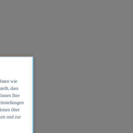
Daten wie
ellt, dass
können Ihre
einstellungen
ionen über
ken und zur