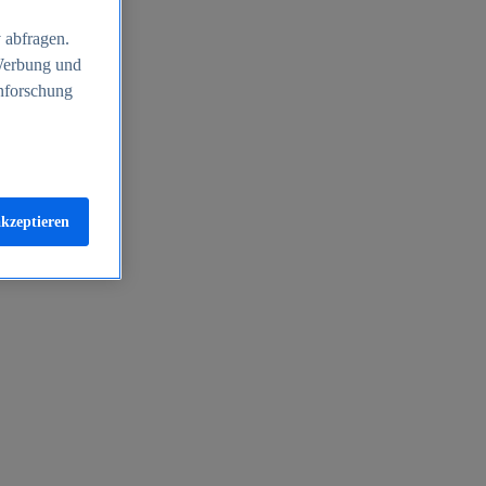
 abfragen.
 Werbung und
nforschung
akzeptieren