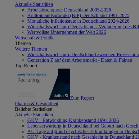
Aktuelle Statistiken
Arbeitslosenquote Deutschland 2005-2026
Bruttoinlandsprodukt (BIP) Deutschland 1991-2025
Monatliche Inflationsrate in Deutschland 2024-2026
Wirtschaftswachstum Deutschland - Veränderung des B
Wertvollste Unternehmen der Welt 2026
Wirtschaft & Politik
Themen
Weitere Themen
Wirtschaftswachstum: Deutschland zwischen Rezession 
Generation Z auf dem Arbeitsmarkt - Daten & Fakten
Top Report
Zum Report
Pharma & Gesundheit
Beliebte Statistiken
Aktuelle Statistiken
GKV - Entwicklung Krankenstand 1991-2026
Lebenserwartung in Deutschland bei Geburt nach Gesch
AU-Tage aufgrund psychischer Erkrankungen in Deutsc
GKV - Krankenstand nach Geschlecht in Deutschland 