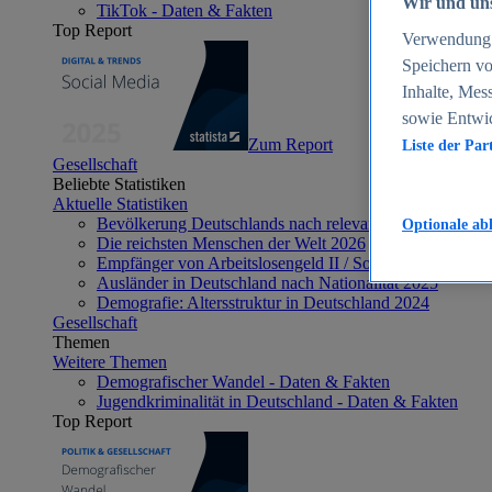
Wir und uns
TikTok - Daten & Fakten
Top Report
Verwendung g
Speichern vo
Inhalte, Mes
sowie Entwi
Zum Report
Liste der Par
Gesellschaft
Beliebte Statistiken
Aktuelle Statistiken
Bevölkerung Deutschlands nach relevanten Altersgrupp
Optionale ab
Die reichsten Menschen der Welt 2026
Empfänger von Arbeitslosengeld II / Sozialgeld / Bürge
Ausländer in Deutschland nach Nationalität 2025
Demografie: Altersstruktur in Deutschland 2024
Gesellschaft
Themen
Weitere Themen
Demografischer Wandel - Daten & Fakten
Jugendkriminalität in Deutschland - Daten & Fakten
Top Report