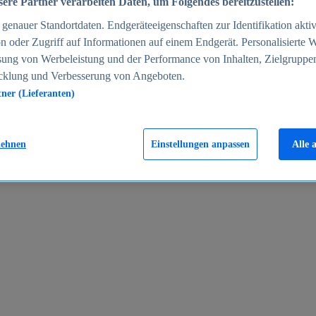
ere Partner verarbeiten Daten, um Folgendes bereitzustellen:
enauer Standortdaten. Endgeräteeigenschaften zur Identifikation aktiv
n oder Zugriff auf Informationen auf einem Endgerät. Personalisierte
sung von Werbeleistung und der Performance von Inhalten, Zielgruppe
cklung und Verbesserung von Angeboten.
tner (Lieferanten)
en 2024
lehnen
Einstellungen anpassen
Alle 
rgeld in Deutschland 2005-2025