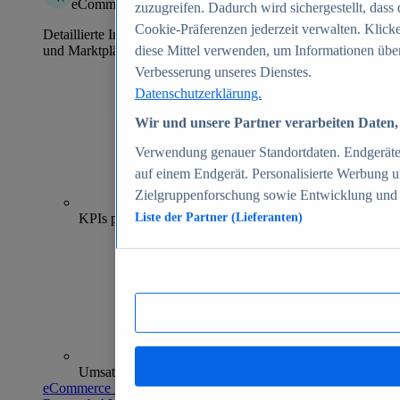
eCommerce Insights
zuzugreifen. Dadurch wird sichergestellt, dass 
Cookie-Präferenzen jederzeit verwalten. Klick
Detaillierte Informationen zu mehr als 39.000 Online-Shops
und Marktplätzen
diese Mittel verwenden, um Informationen über
Verbesserung unseres Dienstes.
Datenschutzerklärung.
Wir und unsere Partner verarbeiten Daten, 
Verwendung genauer Standortdaten. Endgeräteei
auf einem Endgerät. Personalisierte Werbung 
Zielgruppenforschung sowie Entwicklung und
70+
KPIs pro Shop
Liste der Partner (Lieferanten)
Umsatzanalysen und -prognosen
eCommerce Insights entdecken