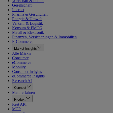
Wirtschaft & Politik
Gesellschaft
Internet
Pharma & Gesundheit
Energie & Umwelt
Verkehr & Logistik
Konsum & FMCG
Metall & Elektronik
Finanzen, Versicherungen & Immobilien
E-Commerce
Market Insights
Alle Märkte
Consumer
eCommerce
Mobility
Consumer Insights
eCommerce Insights
Research AI
Connect
Mehr erfahren
Produkt
Rest API
MCP