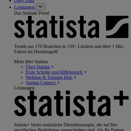
Daily Data
Leistungen
Das Statistik Portal
Trends aus 170 Branchen in 150+ Ländern und über 1 Mio.
Fakten im Direktzugriff.
Mehr über Statista
Über
Statista
Erste Schritte und
Hilfebereich
Webinar & Training
Hub
Statista
Connect
Leistungen
Statista+ bietet zusätzliche Dienstleistungen, die auf Ihre
spezifischen Bedürfnisse zugeschnitten sind. Als Ihr Partner