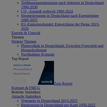
Treibhausgasemissionen nach Sektoren in Deutschland
1990-2030
CO₂-Ausstoß weltweit 1960-2024
Stromerzeugung in Deutschland nach Energieträger
2000-2025
EU-Emissionshandel: Entwicklung der Preise 2023-
2026
Energie & Umwelt
Themen
Weitere Themen
Photovoltaik in Deutschland: Zwischen Fortschritt und
Herausforderung
Nachhaltiger Konsum
Top Report
Zum Report
Konsum & FMCG
Beliebte Statistiken
Aktuelle Statistiken
Vegetarier in Deutschland 2015-2025
Bierkonsum in Deutschland pro Kopf 1950-2025