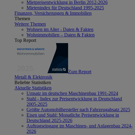
Mietpreisentwicklung in Berlin 2012-2026
Mietenindex für Deutschland 1995-2025
Finanzen, Versicherungen & Immobilien
Themen
Weitere Themen
Wohnen im Alter - Daten & Fakten
Wohnimmobilien – Daten & Fakten
Top Report
Zum Report
Metall & Elektronik
Beliebte Statistiken
Aktuelle Statistiken
Umsatz im deutschen Maschinenbau 1991-2024
Stahl - Index zur Preisentwicklung in Deutschland
2005-2025
Größte Automobilhersteller nach Fahrzeugabsatz 2025
Eisen und Stahl: Monatliche Preisentwicklung in
Deutschland 2025-2026
Auftragseingang im Maschinen- und Anlagenbau 2024-
2026