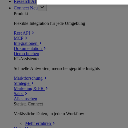
Research AI
Connect
Neu
Produkt
Flexible Integration für jede Umgebung
Rest API
MCP
Integrationen
Dokumentation
Demo buchen
KI-Assistenten
Schnelle Antworten, menschengeprüfte Insights
Marktforschung
Strategie
Marketing & PR
Sales
Alle ansehen
Statista Connect
Verlässliche Daten, in jedem Workflow
Mehr
erfahren