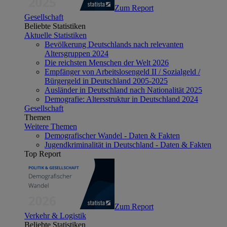
Zum Report
Gesellschaft
Beliebte Statistiken
Aktuelle Statistiken
Bevölkerung Deutschlands nach relevanten
Altersgruppen 2024
Die reichsten Menschen der Welt 2026
Empfänger von Arbeitslosengeld II / Sozialgeld /
Bürgergeld in Deutschland 2005-2025
Ausländer in Deutschland nach Nationalität 2025
Demografie: Altersstruktur in Deutschland 2024
Gesellschaft
Themen
Weitere Themen
Demografischer Wandel - Daten & Fakten
Jugendkriminalität in Deutschland - Daten & Fakten
Top Report
Zum Report
Verkehr & Logistik
Beliebte Statistiken