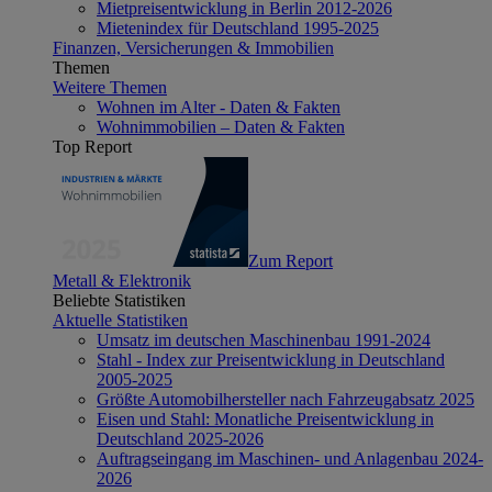
Mietpreisentwicklung in Berlin 2012-2026
Mietenindex für Deutschland 1995-2025
Finanzen, Versicherungen & Immobilien
Themen
Weitere Themen
Wohnen im Alter - Daten & Fakten
Wohnimmobilien – Daten & Fakten
Top Report
Zum Report
Metall & Elektronik
Beliebte Statistiken
Aktuelle Statistiken
Umsatz im deutschen Maschinenbau 1991-2024
Stahl - Index zur Preisentwicklung in Deutschland
2005-2025
Größte Automobilhersteller nach Fahrzeugabsatz 2025
Eisen und Stahl: Monatliche Preisentwicklung in
Deutschland 2025-2026
Auftragseingang im Maschinen- und Anlagenbau 2024-
2026