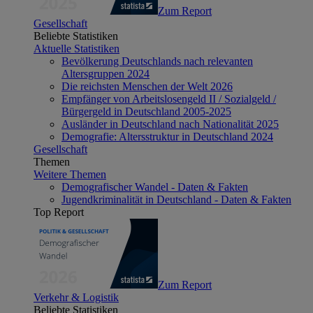
Zum Report
Gesellschaft
Beliebte Statistiken
Aktuelle Statistiken
Bevölkerung Deutschlands nach relevanten
Altersgruppen 2024
Die reichsten Menschen der Welt 2026
Empfänger von Arbeitslosengeld II / Sozialgeld /
Bürgergeld in Deutschland 2005-2025
Ausländer in Deutschland nach Nationalität 2025
Demografie: Altersstruktur in Deutschland 2024
Gesellschaft
Themen
Weitere Themen
Demografischer Wandel - Daten & Fakten
Jugendkriminalität in Deutschland - Daten & Fakten
Top Report
Zum Report
Verkehr & Logistik
Beliebte Statistiken