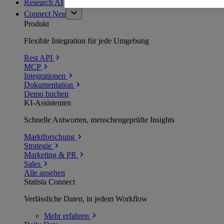
Research AI
Connect
Neu
Produkt
Flexible Integration für jede Umgebung
Rest API
MCP
Integrationen
Dokumentation
Demo buchen
KI-Assistenten
Schnelle Antworten, menschengeprüfte Insights
Marktforschung
Strategie
Marketing & PR
Sales
Alle ansehen
Statista Connect
Verlässliche Daten, in jedem Workflow
Mehr
erfahren