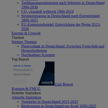
Treibhausgasemissionen nach Sektoren in Deutschland
1990-2030
CO₂-Ausstoß weltweit 1960-2024
Stromerzeugung in Deutschland nach Energieträger
2000-2025
EU-Emissionshandel: Entwicklung der Preise 2023-
2026
Energie & Umwelt
Themen
Weitere Themen
Photovoltaik in Deutschland: Zwischen Fortschritt und
Herausforderung
Nachhaltiger Konsum
Top Report
Zum Report
Konsum & FMCG
Beliebte Statistiken
Aktuelle Statistiken
Vegetarier in Deutschland 2015-2025
Bierkonsum in Deutschland pro Kopf 1950-2025