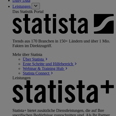
Daily Data
Leistungen
Das Statistik Portal
Trends aus 170 Branchen in 150+ Ländern und über 1 Mio.
Fakten im Direktzugriff.
Mehr über Statista
Über
Statista
Erste Schritte und
Hilfebereich
Webinar & Training
Hub
Statista
Connect
Leistungen
Statista+ bietet zusätzliche Dienstleistungen, die auf Ihre
spezifischen Bedürfnisse zugeschnitten sind. Als Ihr Partner