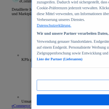
eCommerce Insights
zuzugreifen. Dadurch wird sichergestellt, dass 
Cookie-Präferenzen jederzeit verwalten. Klick
Detaillierte Informationen zu mehr als 39.000 Online-Shops
und Marktplätzen
diese Mittel verwenden, um Informationen über
Verbesserung unseres Dienstes.
Datenschutzerklärung.
Wir und unsere Partner verarbeiten Daten, 
Verwendung genauer Standortdaten. Endgeräteei
auf einem Endgerät. Personalisierte Werbung 
Zielgruppenforschung sowie Entwicklung und
70+
KPIs pro Shop
Liste der Partner (Lieferanten)
Umsatzanalysen und -prognosen
eCommerce Insights entdecken