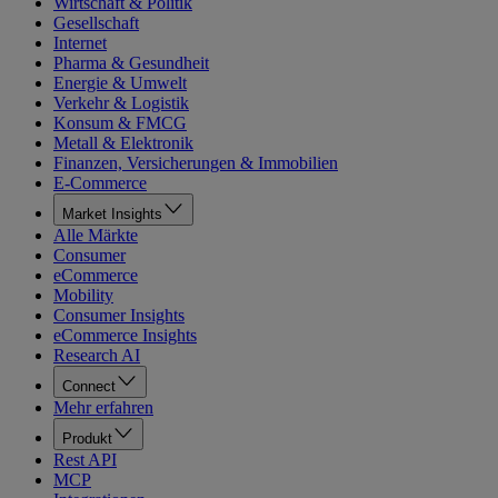
Wirtschaft & Politik
Gesellschaft
Internet
Pharma & Gesundheit
Energie & Umwelt
Verkehr & Logistik
Konsum & FMCG
Metall & Elektronik
Finanzen, Versicherungen & Immobilien
E-Commerce
Market Insights
Alle Märkte
Consumer
eCommerce
Mobility
Consumer Insights
eCommerce Insights
Research AI
Connect
Mehr erfahren
Produkt
Rest API
MCP