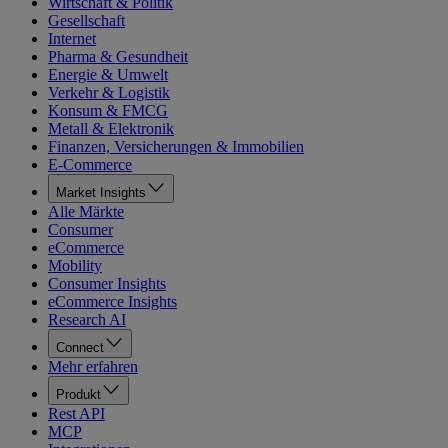
Wirtschaft & Politik
Gesellschaft
Internet
Pharma & Gesundheit
Energie & Umwelt
Verkehr & Logistik
Konsum & FMCG
Metall & Elektronik
Finanzen, Versicherungen & Immobilien
E-Commerce
Market Insights
Alle Märkte
Consumer
eCommerce
Mobility
Consumer Insights
eCommerce Insights
Research AI
Connect
Mehr erfahren
Produkt
Rest API
MCP