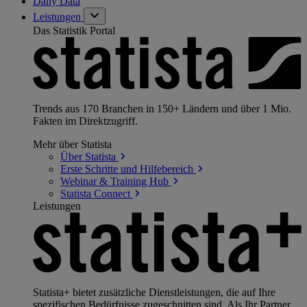
Daily Data
Leistungen
Das Statistik Portal
Trends aus 170 Branchen in 150+ Ländern und über 1 Mio.
Fakten im Direktzugriff.
Mehr über Statista
Über
Statista
Erste Schritte und
Hilfebereich
Webinar & Training
Hub
Statista
Connect
Leistungen
Statista+ bietet zusätzliche Dienstleistungen, die auf Ihre
spezifischen Bedürfnisse zugeschnitten sind. Als Ihr Partner