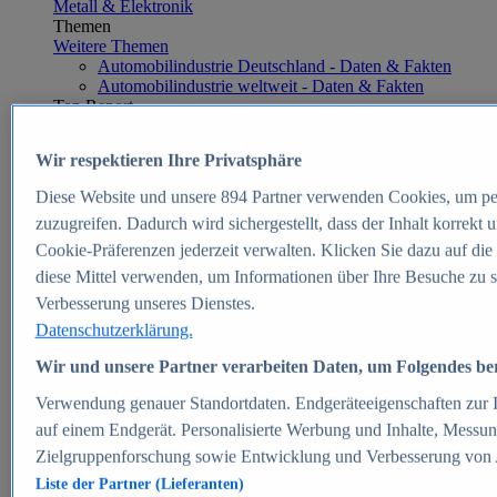
Metall & Elektronik
Themen
Weitere Themen
Automobilindustrie Deutschland - Daten & Fakten
Automobilindustrie weltweit - Daten & Fakten
Top Report
Wir respektieren Ihre Privatsphäre
Diese Website und unsere
894
Partner verwenden Cookies, um pe
Zum Report
zuzugreifen. Dadurch wird sichergestellt, dass der Inhalt korrekt
E-commerce
Cookie-Präferenzen jederzeit verwalten. Klicken Sie dazu auf die
Beliebte Statistiken
diese Mittel verwenden, um Informationen über Ihre Besuche zu s
Aktuelle Statistiken
E-Commerce - Entwicklung des Umsatzes in
Verbesserung unseres Dienstes.
Deutschland 1999-2025
Datenschutzerklärung.
Umsatz von Amazon in Deutschland und weltweit
2010-2025
Wir und unsere Partner verarbeiten Daten, um Folgendes bere
B2C-E-Commerce: Top-50 Online Shops in
Deutschland 2024
Verwendung genauer Standortdaten. Endgeräteeigenschaften zur Id
Marktanteile von Online-Zahlungsverfahren in
auf einem Endgerät. Personalisierte Werbung und Inhalte, Messu
Deutschland 2024
Zielgruppenforschung sowie Entwicklung und Verbesserung von
Umsatzstarke Warengruppen im Online-Handel in
Deutschland 2023-2025
Liste der Partner (Lieferanten)