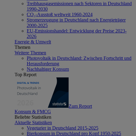
Treibhausgasemissionen nach Sektoren in Deutschland
1990-2030
CO₂-Ausstoß weltweit 1960-2024
Stromerzeugung in Deutschland nach Energieträger
2000-2025
EU-Emissionshandel: Entwicklung der Preise 2023-
2026
Energie & Umwelt
Themen
Weitere Themen
Photovoltaik in Deutschland: Zwischen Fortschritt und
Herausforderung
Nachhaltiger Konsum
Top Report
Zum Report
Konsum & FMCG
Beliebte Statistiken
Aktuelle Statistiken
Vegetarier in Deutschland 2015-2025
Bierkonsum in Deutschland pro Kopf 1950-2025