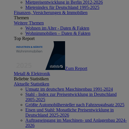
Mietpreisentwicklung in Berlin 2012-2026
Mietenindex für Deutschland 1995-2025
Finanzen, Versicherungen & Immobilien
Themen
Weitere Themen
Wohnen im Alter - Daten & Fakten
Wohnimmobilien – Daten & Fakten
Top Report
Zum Report
Metall & Elektronik
Beliebte Statistiken
Aktuelle Statistiken
Umsatz im deutschen Maschinenbau 1991-2024
Stahl - Index zur Preisentwicklung in Deutschland
2005-2025
Größte Automobilhersteller nach Fahrzeugabsatz 2025
Eisen und Stahl: Monatliche Preisentwicklung in
Deutschland 2025-2026
Auftragseingang im Maschinen- und Anlagenbau 2024-
2026