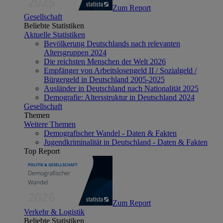
Zum Report
Gesellschaft
Beliebte Statistiken
Aktuelle Statistiken
Bevölkerung Deutschlands nach relevanten
Altersgruppen 2024
Die reichsten Menschen der Welt 2026
Empfänger von Arbeitslosengeld II / Sozialgeld /
Bürgergeld in Deutschland 2005-2025
Ausländer in Deutschland nach Nationalität 2025
Demografie: Altersstruktur in Deutschland 2024
Gesellschaft
Themen
Weitere Themen
Demografischer Wandel - Daten & Fakten
Jugendkriminalität in Deutschland - Daten & Fakten
Top Report
Zum Report
Verkehr & Logistik
Beliebte Statistiken