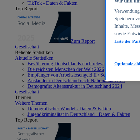
Wir und uns
TikTok - Daten & Fakten
Top Report
Verwendung g
Speichern vo
Inhalte, Mes
sowie Entwi
Zum Report
Liste der Par
Gesellschaft
Beliebte Statistiken
Aktuelle Statistiken
Bevölkerung Deutschlands nach relevanten Altersgrupp
Optionale ab
Die reichsten Menschen der Welt 2026
Empfänger von Arbeitslosengeld II / Sozialgeld / Bürge
Ausländer in Deutschland nach Nationalität 2025
Demografie: Altersstruktur in Deutschland 2024
Gesellschaft
Themen
Weitere Themen
Demografischer Wandel - Daten & Fakten
Jugendkriminalität in Deutschland - Daten & Fakten
Top Report