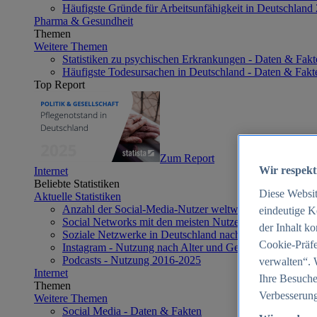
Häufigste Gründe für Arbeitsunfähigkeit in Deutschland
Pharma & Gesundheit
Themen
Weitere Themen
Statistiken zu psychischen Erkrankungen - Daten & Fakt
Häufigste Todesursachen in Deutschland - Daten & Fakt
Top Report
Zum Report
Wir respekt
Internet
Beliebte Statistiken
Diese Websi
Aktuelle Statistiken
Anzahl der Social-Media-Nutzer weltweit 2012-2025
eindeutige K
Social Networks mit den meisten Nutzern weltweit 2025
der Inhalt k
Soziale Netzwerke in Deutschland nach Generationen 2
Cookie-Präfe
Instagram - Nutzung nach Alter und Geschlecht in Deut
Podcasts - Nutzung 2016-2025
verwalten“. 
Internet
Ihre Besuche
Themen
Verbesserung
Weitere Themen
Social Media - Daten & Fakten