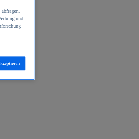
 abfragen.
 Werbung und
nforschung
akzeptieren