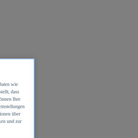
Daten wie
ellt, dass
können Ihre
einstellungen
ionen über
ken und zur