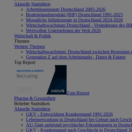
Aktuelle Statistiken
Arbeitslosenquote Deutschland 2005-2026
Bruttoinlandsprodukt (BIP) Deutschland 1991-2025
Monatliche Inflationsrate in Deutschland 2024-2026
Wirtschaftswachstum Deutschland - Veränderung des B
Wertvollste Unternehmen der Welt 2026
Wirtschaft & Politik
Themen
Weitere Themen
Wirtschaftswachstum: Deutschland zwischen Rezession 
Generation Z auf dem Arbeitsmarkt - Daten & Fakten
Top Report
Zum Report
Pharma & Gesundheit
Beliebte Statistiken
Aktuelle Statistiken
GKV - Entwicklung Krankenstand 1991-2026
Lebenserwartung in Deutschland bei Geburt nach Gesch
AU-Tage aufgrund psychischer Erkrankungen in Deutsc
GKV - Krankenstand nach Geschlecht in Deutschland 