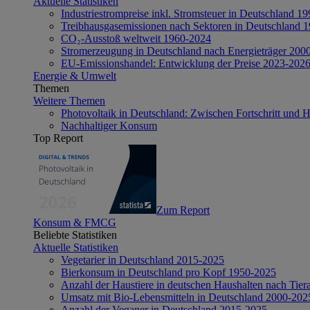
Aktuelle Statistiken
Industriestrompreise inkl. Stromsteuer in Deutschland 1
Treibhausgasemissionen nach Sektoren in Deutschland 
CO₂-Ausstoß weltweit 1960-2024
Stromerzeugung in Deutschland nach Energieträger 200
EU-Emissionshandel: Entwicklung der Preise 2023-202
Energie & Umwelt
Themen
Weitere Themen
Photovoltaik in Deutschland: Zwischen Fortschritt und 
Nachhaltiger Konsum
Top Report
Zum Report
Konsum & FMCG
Beliebte Statistiken
Aktuelle Statistiken
Vegetarier in Deutschland 2015-2025
Bierkonsum in Deutschland pro Kopf 1950-2025
Anzahl der Haustiere in deutschen Haushalten nach Tier
Umsatz mit Bio-Lebensmitteln in Deutschland 2000-202
Anzahl der Veganer in Deutschland 2015-2025