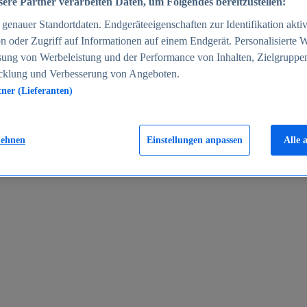
ere Partner verarbeiten Daten, um Folgendes bereitzustellen:
enauer Standortdaten. Endgeräteeigenschaften zur Identifikation aktiv
n oder Zugriff auf Informationen auf einem Endgerät. Personalisierte
sung von Werbeleistung und der Performance von Inhalten, Zielgruppe
cklung und Verbesserung von Angeboten.
tner (Lieferanten)
en 2024
lehnen
Einstellungen anpassen
Alle 
rgeld in Deutschland 2005-2025