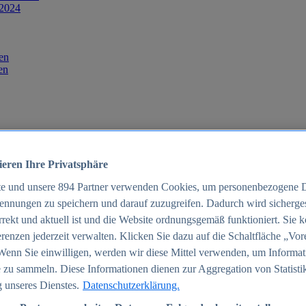
 2024
en
en
ieren Ihre Privatsphäre
te und unsere
894
Partner verwenden Cookies, um personenbezogene 
ennungen zu speichern und darauf zuzugreifen. Dadurch wird sichergest
orrekt und aktuell ist und die Website ordnungsgemäß funktioniert. Sie 
025
renzen jederzeit verwalten. Klicken Sie dazu auf die Schaltfläche „Vor
schland 2025
Wenn Sie einwilligen, werden wir diese Mittel verwenden, um Informat
 zu sammeln. Diese Informationen dienen zur Aggregation von Statisti
 unseres Dienstes.
Datenschutzerklärung.