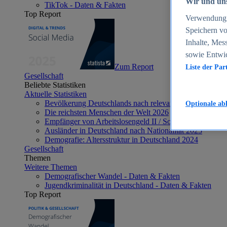
Wir und uns
TikTok - Daten & Fakten
Top Report
Verwendung g
Speichern vo
Inhalte, Mes
sowie Entwi
Zum Report
Liste der Par
Gesellschaft
Beliebte Statistiken
Aktuelle Statistiken
Bevölkerung Deutschlands nach relevanten Altersgrupp
Optionale ab
Die reichsten Menschen der Welt 2026
Empfänger von Arbeitslosengeld II / Sozialgeld / Bürge
Ausländer in Deutschland nach Nationalität 2025
Demografie: Altersstruktur in Deutschland 2024
Gesellschaft
Themen
Weitere Themen
Demografischer Wandel - Daten & Fakten
Jugendkriminalität in Deutschland - Daten & Fakten
Top Report