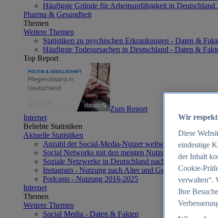
Häufigste Gründe für Arbeitsunfähigkeit in Deutschland
Pharma & Gesundheit
Themen
Weitere Themen
Statistiken zu psychischen Erkrankungen - Daten & Fakt
Häufigste Todesursachen in Deutschland - Daten & Fakt
Top Report
Zum Report
Wir respekt
Internet
Beliebte Statistiken
Diese Websi
Aktuelle Statistiken
Anzahl der Social-Media-Nutzer weltweit 2012-2025
eindeutige K
Social Networks mit den meisten Nutzern weltweit 2025
der Inhalt k
Soziale Netzwerke in Deutschland nach Generationen 2
Cookie-Präfe
Instagram - Nutzung nach Alter und Geschlecht in Deut
Podcasts - Nutzung 2016-2025
verwalten“. 
Internet
Ihre Besuche
Themen
Verbesserung
Weitere Themen
Social Media - Daten & Fakten