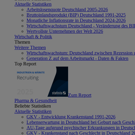
Aktuelle Statistiken
Arbeitslosenquote Deutschland 2005-2026
Bruttoinlandsprodukt (BIP) Deutschland 1991-2025
Monatliche Inflationsrate in Deutschland 2024-2026
Wirtschaftswachstum Deutschland - Veränderung des B
Wertvollste Unternehmen der Welt 2026
Wirtschaft & Politik
Themen
Weitere Themen
Wirtschaftswachstum: Deutschland zwischen Rezession 
Generation Z auf dem Arbeitsmarkt - Daten & Fakten
Top Report
Zum Report
Pharma & Gesundheit
Beliebte Statistiken
Aktuelle Statistiken
GKV - Entwicklung Krankenstand 1991-2026
Lebenserwartung in Deutschland bei Geburt nach Gesch
AU-Tage aufgrund psychischer Erkrankungen in Deutsc
GKV - Krankenstand nach Geschlecht in Deutschland 