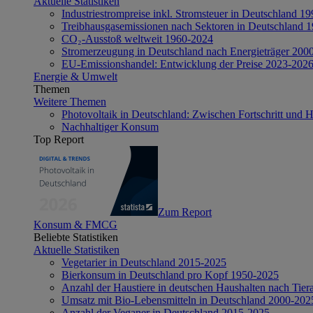
Aktuelle Statistiken
Industriestrompreise inkl. Stromsteuer in Deutschland 1
Treibhausgasemissionen nach Sektoren in Deutschland 
CO₂-Ausstoß weltweit 1960-2024
Stromerzeugung in Deutschland nach Energieträger 200
EU-Emissionshandel: Entwicklung der Preise 2023-202
Energie & Umwelt
Themen
Weitere Themen
Photovoltaik in Deutschland: Zwischen Fortschritt und 
Nachhaltiger Konsum
Top Report
Zum Report
Konsum & FMCG
Beliebte Statistiken
Aktuelle Statistiken
Vegetarier in Deutschland 2015-2025
Bierkonsum in Deutschland pro Kopf 1950-2025
Anzahl der Haustiere in deutschen Haushalten nach Tier
Umsatz mit Bio-Lebensmitteln in Deutschland 2000-202
Anzahl der Veganer in Deutschland 2015-2025