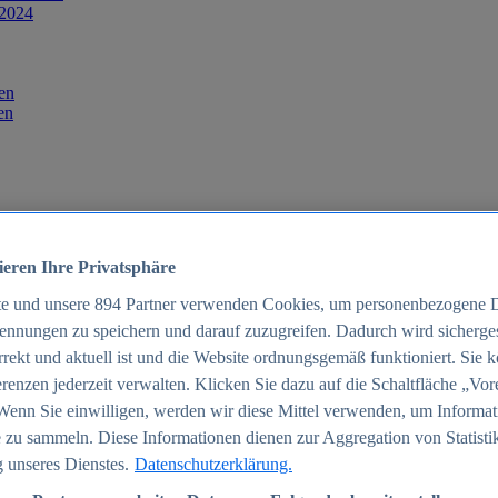
 2024
en
en
ieren Ihre Privatsphäre
te und unsere
894
Partner verwenden Cookies, um personenbezogene 
ennungen zu speichern und darauf zuzugreifen. Dadurch wird sichergest
orrekt und aktuell ist und die Website ordnungsgemäß funktioniert. Sie 
025
renzen jederzeit verwalten. Klicken Sie dazu auf die Schaltfläche „Vor
schland 2025
Wenn Sie einwilligen, werden wir diese Mittel verwenden, um Informat
 zu sammeln. Diese Informationen dienen zur Aggregation von Statisti
 unseres Dienstes.
Datenschutzerklärung.