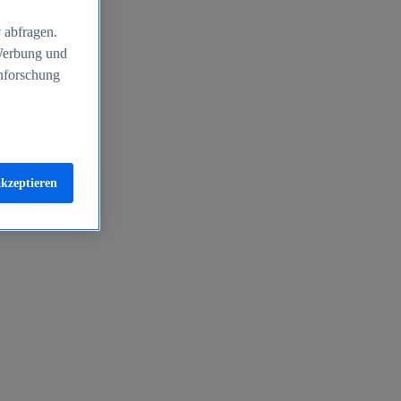
 abfragen.
 Werbung und
nforschung
akzeptieren