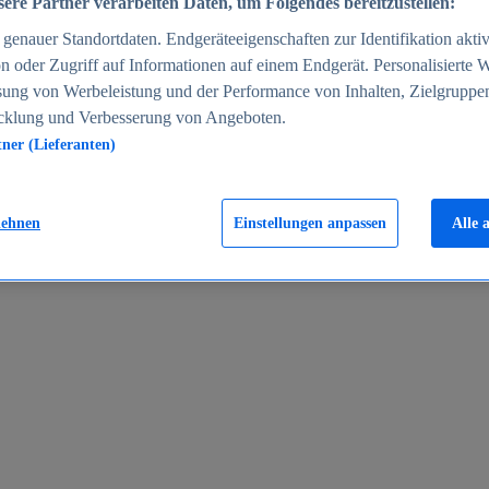
ere Partner verarbeiten Daten, um Folgendes bereitzustellen:
enauer Standortdaten. Endgeräteeigenschaften zur Identifikation aktiv
n oder Zugriff auf Informationen auf einem Endgerät. Personalisierte
sung von Werbeleistung und der Performance von Inhalten, Zielgruppe
cklung und Verbesserung von Angeboten.
tner (Lieferanten)
en 2024
lehnen
Einstellungen anpassen
Alle 
rgeld in Deutschland 2005-2025