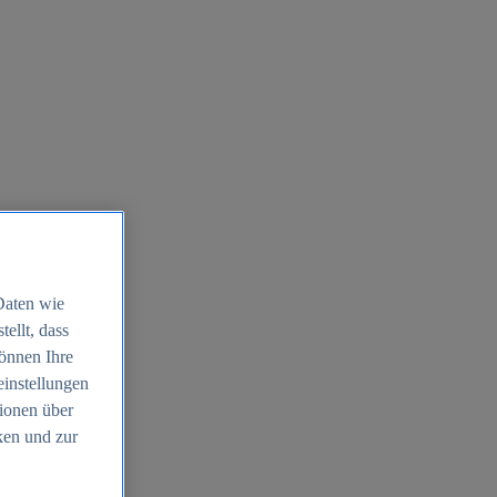
Daten wie
ellt, dass
können Ihre
einstellungen
ionen über
ken und zur