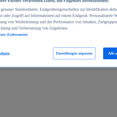
ere Partner verarbeiten Daten, um Folgendes bereitzustellen:
enauer Standortdaten. Endgeräteeigenschaften zur Identifikation aktiv
n oder Zugriff auf Informationen auf einem Endgerät. Personalisierte
sung von Werbeleistung und der Performance von Inhalten, Zielgruppe
cklung und Verbesserung von Angeboten.
tner (Lieferanten)
en 2024
lehnen
Einstellungen anpassen
Alle 
rgeld in Deutschland 2005-2025