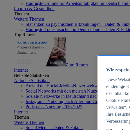
Häufigste Gründe für Arbeitsunfähigkeit in Deutschland
Pharma & Gesundheit
Themen
Weitere Themen
Statistiken zu psychischen Erkrankungen - Daten & Fakt
Häufigste Todesursachen in Deutschland - Daten & Fakt
Top Report
Zum Report
Wir respekt
Internet
Beliebte Statistiken
Diese Websi
Aktuelle Statistiken
Anzahl der Social-Media-Nutzer weltweit 2012-2025
eindeutige K
Social Networks mit den meisten Nutzern weltweit 2025
der Inhalt k
Soziale Netzwerke in Deutschland nach Generationen 2
Cookie-Präfe
Instagram - Nutzung nach Alter und Geschlecht in Deut
Podcasts - Nutzung 2016-2025
verwalten“. 
Internet
Ihre Besuche
Themen
Verbesserung
Weitere Themen
Social Media - Daten & Fakten