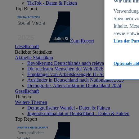
Wir und uns
TikTok - Daten & Fakten
Top Report
Verwendung g
Speichern vo
Inhalte, Mes
sowie Entwi
Zum Report
Liste der Par
Gesellschaft
Beliebte Statistiken
Aktuelle Statistiken
Bevölkerung Deutschlands nach relevanten Altersgrupp
Optionale ab
Die reichsten Menschen der Welt 2026
Empfänger von Arbeitslosengeld II / Sozialgeld / Bürge
Ausländer in Deutschland nach Nationalität 2025
Demografie: Altersstruktur in Deutschland 2024
Gesellschaft
Themen
Weitere Themen
Demografischer Wandel - Daten & Fakten
Jugendkriminalität in Deutschland - Daten & Fakten
Top Report