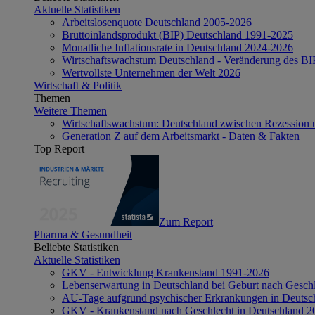
Aktuelle Statistiken
Arbeitslosenquote Deutschland 2005-2026
Bruttoinlandsprodukt (BIP) Deutschland 1991-2025
Monatliche Inflationsrate in Deutschland 2024-2026
Wirtschaftswachstum Deutschland - Veränderung des B
Wertvollste Unternehmen der Welt 2026
Wirtschaft & Politik
Themen
Weitere Themen
Wirtschaftswachstum: Deutschland zwischen Rezession 
Generation Z auf dem Arbeitsmarkt - Daten & Fakten
Top Report
Zum Report
Pharma & Gesundheit
Beliebte Statistiken
Aktuelle Statistiken
GKV - Entwicklung Krankenstand 1991-2026
Lebenserwartung in Deutschland bei Geburt nach Gesch
AU-Tage aufgrund psychischer Erkrankungen in Deutsc
GKV - Krankenstand nach Geschlecht in Deutschland 