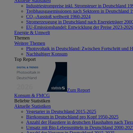
Aktuelle Statistiken
Industriestrompreise inkl. Stromsteuer in Deutschland 1
Treibhausgasemissionen nach Sektoren in Deutschland 
CO₂-Ausstoß weltweit 1960-2024
Stromerzeugung in Deutschland nach Energieträger 200
EU-Emissionshandel: Entwicklung der Preise 2023-202
Energie & Umwelt
Themen
Weitere Themen
Photovoltaik in Deutschland: Zwischen Fortschritt und 
Nachhaltiger Konsum
Top Report
Zum Report
Konsum & FMCG
Beliebte Statistiken
Aktuelle Statistiken
Vegetarier in Deutschland 2015-2025
Bierkonsum in Deutschland pro Kopf 1950-2025
Anzahl der Haustiere in deutschen Haushalten nach Tier
Umsatz mit Bio-Lebensmitteln in Deutschland 2000-202
Anzahl der Veganer in Deutschland 2015-2025