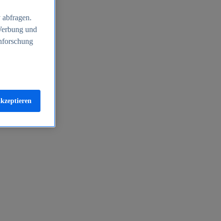
 abfragen.
 Werbung und
nforschung
akzeptieren