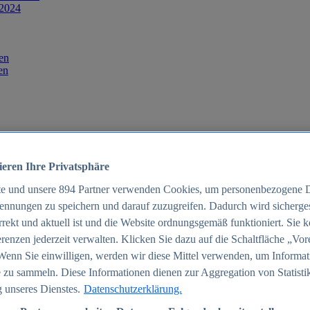
 2024
en
en
ieren Ihre Privatsphäre
te und unsere
894
Partner verwenden Cookies, um personenbezogene 
ennungen zu speichern und darauf zuzugreifen. Dadurch wird sichergest
orrekt und aktuell ist und die Website ordnungsgemäß funktioniert. Sie 
025
renzen jederzeit verwalten. Klicken Sie dazu auf die Schaltfläche „Vor
schland 2025
Wenn Sie einwilligen, werden wir diese Mittel verwenden, um Informat
 zu sammeln. Diese Informationen dienen zur Aggregation von Statisti
 unseres Dienstes.
Datenschutzerklärung.