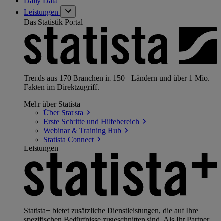
Daily Data
Leistungen
Das Statistik Portal
Trends aus 170 Branchen in 150+ Ländern und über 1 Mio.
Fakten im Direktzugriff.
Mehr über Statista
Über
Statista
Erste Schritte und
Hilfebereich
Webinar & Training
Hub
Statista
Connect
Leistungen
Statista+ bietet zusätzliche Dienstleistungen, die auf Ihre
spezifischen Bedürfnisse zugeschnitten sind. Als Ihr Partner