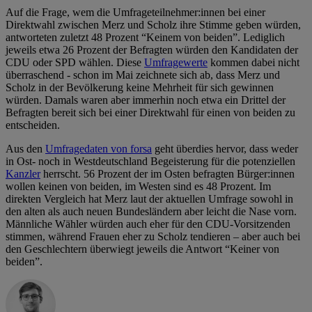
Auf die Frage, wem die Umfrageteilnehmer:innen bei einer
Direktwahl zwischen Merz und Scholz ihre Stimme geben würden,
antworteten zuletzt 48 Prozent “Keinem von beiden”. Lediglich
jeweils etwa 26 Prozent der Befragten würden den Kandidaten der
CDU oder SPD wählen. Diese
Umfragewerte
kommen dabei nicht
überraschend - schon im Mai zeichnete sich ab, dass Merz und
Scholz in der Bevölkerung keine Mehrheit für sich gewinnen
würden. Damals waren aber immerhin noch etwa ein Drittel der
Befragten bereit sich bei einer Direktwahl für einen von beiden zu
entscheiden.
Aus den
Umfragedaten von forsa
geht überdies hervor, dass weder
in Ost- noch in Westdeutschland Begeisterung für die potenziellen
Kanzler
herrscht. 56 Prozent der im Osten befragten Bürger:innen
wollen keinen von beiden, im Westen sind es 48 Prozent. Im
direkten Vergleich hat Merz laut der aktuellen Umfrage sowohl in
den alten als auch neuen Bundesländern aber leicht die Nase vorn.
Männliche Wähler würden auch eher für den CDU-Vorsitzenden
stimmen, während Frauen eher zu Scholz tendieren – aber auch bei
den Geschlechtern überwiegt jeweils die Antwort “Keiner von
beiden”.