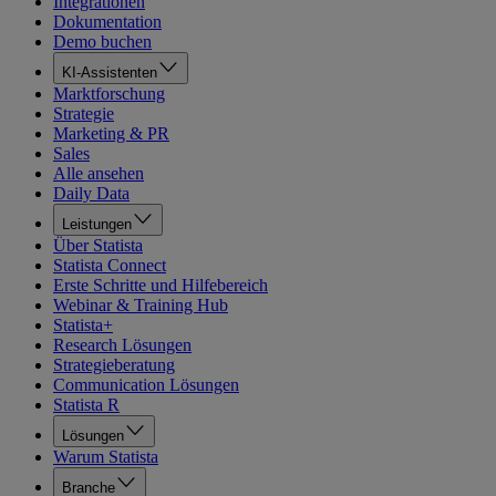
Integrationen
Dokumentation
Demo buchen
KI-Assistenten
Marktforschung
Strategie
Marketing & PR
Sales
Alle ansehen
Daily Data
Leistungen
Über Statista
Statista Connect
Erste Schritte und Hilfebereich
Webinar & Training Hub
Statista+
Research Lösungen
Strategieberatung
Communication Lösungen
Statista R
Lösungen
Warum Statista
Branche