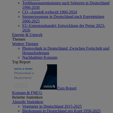
Treibhausgasemissionen nach Sektoren in Deutschland
1990-2030
CO₂-Ausstoß weltweit 1960-2024
Stromerzeugung in Deutschland nach Energieträger
2000-2025
EU-Emissionshandel: Entwicklung der Preise 2023-
2026
Energie & Umwelt
Themen
Weitere Themen
Photovoltaik in Deutschland: Zwischen Fortschritt und
Herausforderung
Nachhaltiger Konsum
Top Report
Zum Report
Konsum & FMCG
Beliebte Statistiken
Aktuelle Statistiken
Vegetarier in Deutschland 2015-2025
Bierkonsum in Deutschland pro Kopf 1950-2025