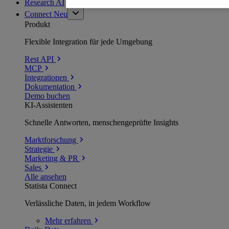
Research AI
Connect
Neu
Produkt
Flexible Integration für jede Umgebung
Rest API
MCP
Integrationen
Dokumentation
Demo buchen
KI-Assistenten
Schnelle Antworten, menschengeprüfte Insights
Marktforschung
Strategie
Marketing & PR
Sales
Alle ansehen
Statista Connect
Verlässliche Daten, in jedem Workflow
Mehr
erfahren