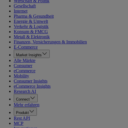
Wirtschaft & Politik
Gesellschaft
Internet
Pharma & Gesundheit
Energie & Umwelt
Verkehr & Logistik
Konsum & FMCG
Metall & Elektronik
Finanzen, Versicherungen & Immobilien
E-Commerce
Market Insights
Alle Märkte
Consumer
eCommerce
Mobility
Consumer Insights
eCommerce Insights
Research AI
Connect
Mehr erfahren
Produkt
Rest API
MCP