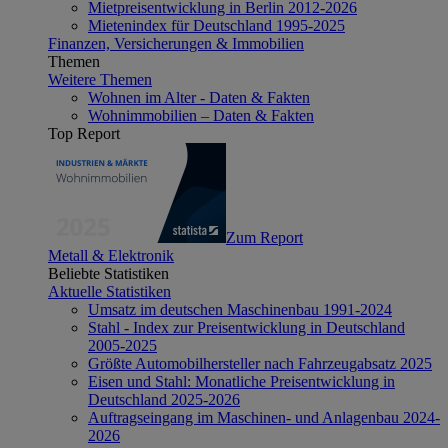
Mietpreisentwicklung in Berlin 2012-2026
Mietenindex für Deutschland 1995-2025
Finanzen, Versicherungen & Immobilien
Themen
Weitere Themen
Wohnen im Alter - Daten & Fakten
Wohnimmobilien – Daten & Fakten
Top Report
Zum Report
Metall & Elektronik
Beliebte Statistiken
Aktuelle Statistiken
Umsatz im deutschen Maschinenbau 1991-2024
Stahl - Index zur Preisentwicklung in Deutschland
2005-2025
Größte Automobilhersteller nach Fahrzeugabsatz 2025
Eisen und Stahl: Monatliche Preisentwicklung in
Deutschland 2025-2026
Auftragseingang im Maschinen- und Anlagenbau 2024-
2026