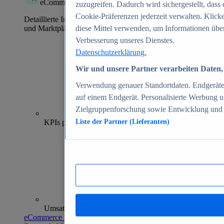
eCommerce Insights
zuzugreifen. Dadurch wird sichergestellt, dass 
Cookie-Präferenzen jederzeit verwalten. Klick
Detaillierte Informationen zu mehr als 39.000 Online-Shops
und Marktplätzen
diese Mittel verwenden, um Informationen über
Verbesserung unseres Dienstes.
Datenschutzerklärung.
Wir und unsere Partner verarbeiten Daten, 
Verwendung genauer Standortdaten. Endgeräteei
auf einem Endgerät. Personalisierte Werbung 
Zielgruppenforschung sowie Entwicklung und
70+
KPIs pro Shop
Liste der Partner (Lieferanten)
Umsatzanalysen und -prognosen
eCommerce Insights entdecken